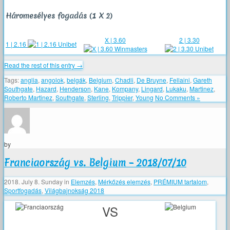
Háromesélyes fogadás (1 X 2)
X | 3.60
2 | 3.30
1 | 2.16
Read the rest of this entry →
Tags:
anglia
,
angolok
,
belgák
,
Belgium
,
Chadli
,
De Bruyne
,
Fellaini
,
Gareth
Southgate
,
Hazard
,
Henderson
,
Kane
,
Kompany
,
Lingard
,
Lukaku
,
Martinez
,
Roberto Martinez
,
Southgate
,
Sterling
,
Trippier
,
Young
No Comments »
by
Franciaország vs. Belgium – 2018/07/10
2018. July 8. Sunday
in
Elemzés
,
Mérkőzés elemzés
,
PRÉMIUM tartalom
,
Sportfogadás
,
Világbajnokság 2018
VS