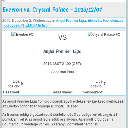
Everton vs. Crystal Palace – 2015/12/07
2015. December 2. Wednesday
in
Angol Premier Liga
,
Elemzés
,
Foci elemzés
,
Foci tippek
,
PRÉMIUM tartalom
VS
Angol Premier Liga
2015/12/07 21:00 (CET),
Goodison Park
Liga
Liga
9
7
pozíció:
pozíció:
Hazaiként:
Teljesítmény:
Vendégként:
Az angol Premier Liga 15. fordulójának egyik érdekesnek ígérkező mérkőzésén
az Everton otthonában fogadja a Crystal Palace-t.
Az Everton eddig 5 győzelmet, 6 döntetlent és 3 vereséget ért el, vagyis 21
pontot, amivel 9. az angol legfelsőbb osztályban. Az elmúlt fordulóban a
Bournemouth vendége volt és 3-3 arányú döntetlent harcolt ki.