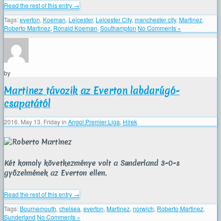
Read the rest of this entry →
Tags:
everton
,
Koeman
,
Leicester
,
Leicester City
,
manchester city
,
Martinez
,
Roberto Martinez
,
Ronald Koeman
,
Southampton
No Comments »
by
Martinez távozik az Everton labdarúgó-
csapatától
2016. May 13. Friday
in
Angol Premier Liga
,
Hírek
Két komoly következménye volt a Sunderland 3-0-s
győzelmének az Everton ellen.
Read the rest of this entry →
Tags:
Bournemouth
,
chelsea
,
everton
,
Martinez
,
norwich
,
Roberto Martinez
,
Sunderland
No Comments »