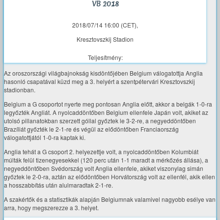
VB 2018
2018/07/14 16:00 (CET),
Kresztovszkij Stadion
Teljesítmény:
Az oroszországi világbajnokság kisdöntőjében Belgium válogatottja Anglia
hasonló csapatával küzd meg a 3. helyért a szentpétervári Kresztovszkij
stadionban.
Belgium a G csoportot nyerte meg pontosan Anglia előtt, akkor a belgák 1-0-ra
legyőzték Angliát. A nyolcaddöntőben Belgium ellenfele Japán volt, akiket az
utolsó pillanatokban szerzett góllal győztek le 3-2-re, a negyeddöntőben
Brazíliát győzték le 2-1-re és végül az elődöntőben Franciaország
válogatottjától 1-0-ra kaptak ki.
Anglia tehát a G csoport 2. helyezettje volt, a nyolcaddöntőben Kolumbiát
múlták felül tizenegyesekkel (120 perc után 1-1 maradt a mérkőzés állása), a
negyeddöntőben Svédország volt Anglia ellenfele, akiket viszonylag simán
győztek le 2-0-ra, aztán az elődöntőben Horvátország volt az ellenfél, akik ellen
a hosszabbítás után alulmaradtak 2-1-re.
A szakértők és a statisztikák alapján Belgiumnak valamivel nagyobb esélye van
arra, hogy megszerezze a 3. helyet.