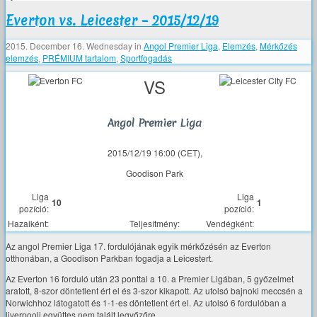
Everton vs. Leicester – 2015/12/19
2015. December 16. Wednesday
in
Angol Premier Liga
,
Elemzés
,
Mérkőzés
elemzés
,
PRÉMIUM tartalom
,
Sportfogadás
VS
Angol Premier Liga
2015/12/19 16:00 (CET),
Goodison Park
Liga
Liga
10
1
pozíció:
pozíció:
Hazaiként:
Teljesítmény:
Vendégként:
Az angol Premier Liga 17. fordulójának egyik mérkőzésén az Everton
otthonában, a Goodison Parkban fogadja a Leicestert.
Az Everton 16 forduló után 23 ponttal a 10. a Premier Ligában, 5 győzelmet
aratott, 8-szor döntetlent ért el és 3-szor kikapott. Az utolsó bajnoki meccsén a
Norwichhoz látogatott és 1-1-es döntetlent ért el. Az utolsó 6 fordulóban a
liverpooli együttes nem talált legyőzőre.