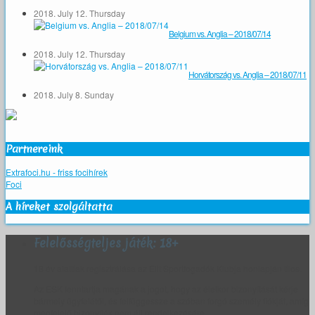
2018. July 12. Thursday
Belgium vs. Anglia – 2018/07/14
2018. July 12. Thursday
Horvátország vs. Anglia – 2018/07/11
2018. July 8. Sunday
Partnereink
Extrafoci.hu - friss focihírek
Foci
A híreket szolgáltatta
Felelősségteljes játék: 18+
18 év alattiak regisztrálása az Elit Sportfogadók Klubja honlapján tilos.
Az ESK fenntartja magának a jogot, hogy az életkor bizonyítását kérje
bármely ügyfelétől, és felfüggessze a szóban forgó személy fiókját, amíg
megfelelő bizonyíték nem áll rendelkezésére.