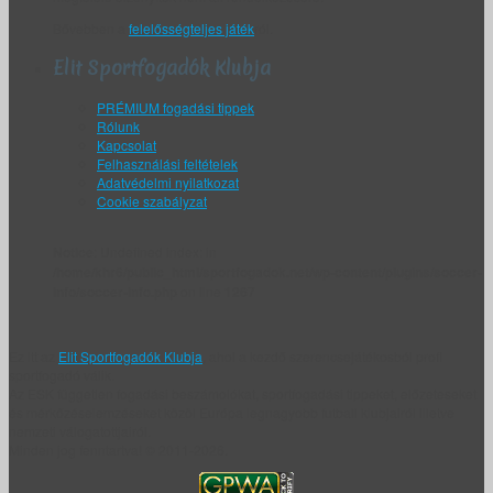
Bővebben a
felelősségteljes játék
ról.
Elit Sportfogadók Klubja
PRÉMIUM fogadási tippek
Rólunk
Kapcsolat
Felhasználási feltételek
Adatvédelmi nyilatkozat
Cookie szabályzat
Notice
: Undefined index: in
/home/khr6/public_html/sportfogadok.net/wp-content/plugins/soccer-
info/soccer-info.php
on line
1267
Ez itt az
Elit Sportfogadók Klubja
, ahol a kezdő szerencsejátékosból profi
sportfogadó válik.
Az ESK független fogadási beszámolókat, sportfogadási tippeket, előzeteseket
és mérkőzéselemzéseket közöl Európa legnagyobb futball klubjairól illetve
nemzeti válogatottjairól.
Minden jog fenntartva! © 2011-2026.