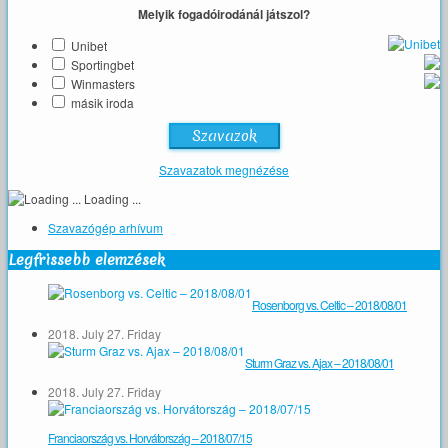
Melyik fogadóirodánál játszol?
Unibet
Sportingbet
Winmasters
másik iroda
Szavazatok megnézése
Loading ...
Szavazógép arhívum
Legfrissebb elemzések
Rosenborg vs. Celtic – 2018/08/01
2018. July 27. Friday
Sturm Graz vs. Ajax – 2018/08/01
2018. July 27. Friday
Franciaország vs. Horvátország – 2018/07/15