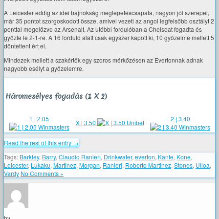
A Leicester eddig az idei bajnokság meglepetéscsapata, nagyon jól szerepel,
már 35 pontot szorgoskodott össze, amivel vezeti az angol legfelsőbb osztályt 2
ponttal megelőzve az Arsenalt. Az utóbbi fordulóban a Chelseat fogadta és
győzte le 2-1-re. A 16 forduló alatt csak egyszer kapott ki, 10 győzelme mellett 5
döntetlent ért el.
Mindezek mellett a szakértők egy szoros mérkőzésen az Evertonnak adnak
nagyobb esélyt a győzelemre.
Háromesélyes fogadás (1 X 2)
1 | 2.05
2 | 3.40
X | 3.50
Read the rest of this entry →
Tags:
Barkley
,
Barry
,
Claudio Ranieri
,
Drinkwater
,
everton
,
Kante
,
Kone
,
Leicester
,
Lukaku
,
Martinez
,
Morgan
,
Ranieri
,
Roberto Martinez
,
Stones
,
Ulloa
,
Vardy
No Comments »
by