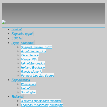
Főoldal
Fogadási tippek
ESK fal
Ligák, csoportok
Spanyol Primera Divízió
Angol Premier Liga
Olasz Serie A
Magyar NB I.
Német Bundesliga
Holland Eredivisie
Francia Ligue 1.
Portugál Liga Zon Sagres
Fogadóirodák
Winmasters
Unibet
Sportingbet
Tudástár
A sikeres sportfogadó ismérvei
Fogadási rendszerek, stratégiák