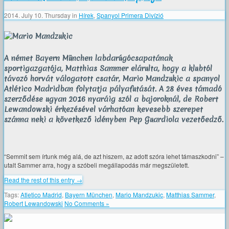
2014. July 10. Thursday
in
Hírek
,
Spanyol Primera Divízió
A német Bayern München labdarúgócsapatának
sportigazgatója, Matthias Sammer elárulta, hogy a klubtól
távozó horvát válogatott csatár, Mario Mandzukic a spanyol
Atlético Madridban folytatja pályafutását. A 28 éves támadó
szerződése ugyan 2016 nyaráig szól a bajoroknál, de Robert
Lewandowski érkezésével várhatóan kevesebb szerepet
szánna neki a következő idényben Pep Guardiola vezetőedző.
“Semmit sem írtunk még alá, de azt hiszem, az adott szóra lehet támaszkodni” –
utalt Sammer arra, hogy a szóbeli megállapodás már megszületett.
Read the rest of this entry →
Tags:
Atletico Madrid
,
Bayern München
,
Mario Mandzukic
,
Matthias Sammer
,
Robert Lewandowski
No Comments »