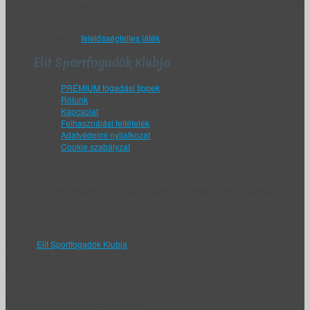
bármely ügyfelétől, és felfüggessze a szóban forgó személy fiókját, amíg
megfelelő bizonyíték nem áll rendelkezésére.
Bővebben a
felelősségteljes játék
ról.
Elit Sportfogadók Klubja
PRÉMIUM fogadási tippek
Rólunk
Kapcsolat
Felhasználási feltételek
Adatvédelmi nyilatkozat
Cookie szabályzat
Notice
: Undefined index: in
/home/khr6/public_html/sportfogadok.net/wp-content/plugins/soccer-
info/soccer-info.php
on line
1267
Ez itt az
Elit Sportfogadók Klubja
, ahol a kezdő szerencsejátékosból profi
sportfogadó válik.
Az ESK független fogadási beszámolókat, sportfogadási tippeket, előzeteseket
és mérkőzéselemzéseket közöl Európa legnagyobb futball klubjairól illetve
nemzeti válogatottjairól.
Minden jog fenntartva! © 2011-2026.