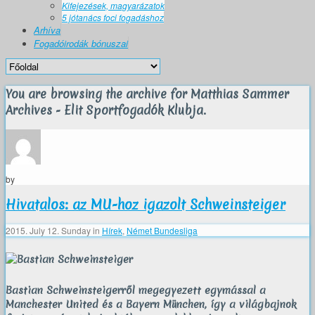
Kifejezések, magyarázatok
5 jótanács foci fogadáshoz
Arhíva
Fogadóirodák bónuszai
You are browsing the archive for Matthias Sammer
Archives - Elit Sportfogadók Klubja.
by
Hivatalos: az MU-hoz igazolt Schweinsteiger
2015. July 12. Sunday
in
Hírek
,
Német Bundesliga
Bastian Schweinsteigerről megegyezett egymással a
Manchester United és a Bayern München, így a világbajnok