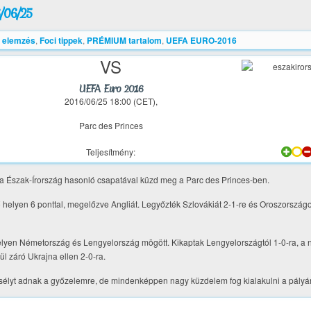
/06/25
i elemzés
,
Foci tippek
,
PRÉMIUM tartalom
,
UEFA EURO-2016
VS
UEFA Euro 2016
2016/06/25 18:00 (CET),
Parc des Princes
Teljesítmény:
ja Észak-Írország hasonló csapatával küzd meg a Parc des Princes-ben.
 helyen 6 ponttal, megelőzve Angliát. Legyőzték Szlovákiát 2-1-re és Oroszországo
helyen Németország és Lengyelország mögött. Kikaptak Lengyelországtól 1-0-ra, a 
ül záró Ukrajna ellen 2-0-ra.
élyt adnak a győzelemre, de mindenképpen nagy küzdelem fog kialakulni a pályá