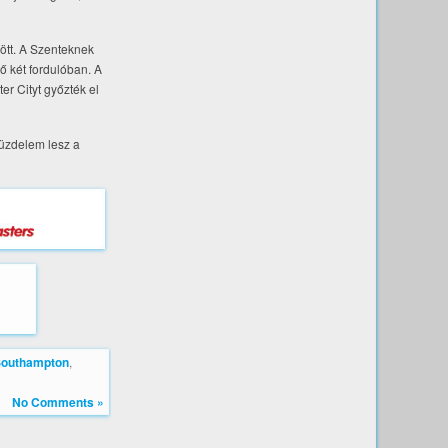
gött. A Szenteknek
ő két fordulóban. A
r Cityt győzték el
üzdelem lesz a
outhampton
,
No Comments »