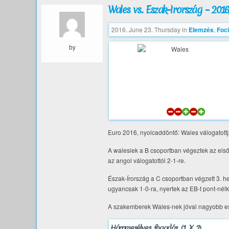
Wales vs. Észak-Írország – 2016
2016. June 23. Thursday
in
Elemzés
,
Foc
by
Euro 2016, nyolcaddöntő: Wales válogatott
A walesiek a B csoportban végeztek az első
az angol válogatottól 2-1-re.
Észak-Írország a C csoportban végzett 3. 
ugyancsak 1-0-ra, nyertek az EB-t pont-nélk
A szakemberek Wales-nek jóval nagyobb es
Háromesélyes fogadás (1 X 2)