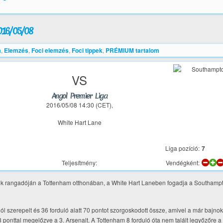
016/05/08
a
,
Elemzés
,
Foci elemzés
,
Foci tippek
,
PRÉMIUM tartalom
VS
Angol Premier Liga
2016/05/08 14:30 (CET),
White Hart Lane
Liga pozíció:
7
Teljesítmény:
Vendégként:
yik rangadóján a Tottenham otthonában, a White Hart Laneben fogadja a Southamp
 szerepelt és 36 forduló alatt 70 pontot szorgoskodott össze, amivel a már bajnok
 3 ponttal megelőzve a 3. Arsenalt. A Tottenham 8 forduló óta nem talált legyőzőre 