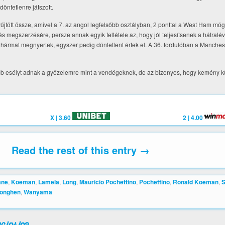
öntetlenre játszott.
űjtött össze, amivel a 7. az angol legfelsőbb osztályban, 2 ponttal a West Ham mö
megszerzésére, persze annak egyik feltétele az, hogy jól teljesítsenek a hátralév
ármat megnyertek, egyszer pedig döntetlent értek el. A 36. fordulóban a Mancheste
bb esélyt adnak a győzelemre mint a vendégeknek, de az bizonyos, hogy kemény k
X | 3.60
2 | 4.00
Read the rest of this entry →
ane
,
Koeman
,
Lamela
,
Long
,
Mauricio Pochettino
,
Pochettino
,
Ronald Koeman
,
S
tonghen
,
Wanyama