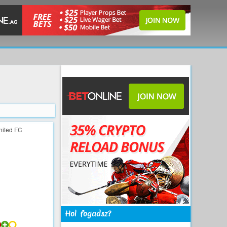
Hol fogadsz?