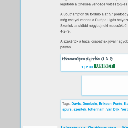
legutóbb a Chelsea vendége volt és 2-2-es d
A Southampton 36 forduló alatt 57 pontot gy
még esélyei vannak a Európa Ligás helyezés 
Szentek az utóbbi négybajnoki meccsükből h
4-2-re.
A szakértők a hazai csapatnak jóval nagyo
pályán.
Háromesélyes fogadás (1 X 2)
1 | 2.00
Tags:
Davis
,
Dembele
,
Eriksen
,
Fonte
,
K
spurs
,
szentek
,
tottenham
,
Van Dijk
,
Ver