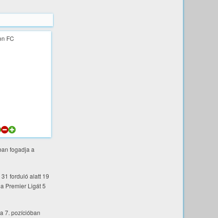
ban fogadja a
31 forduló alatt 19
 a Premier Ligát 5
 a 7. pozícióban