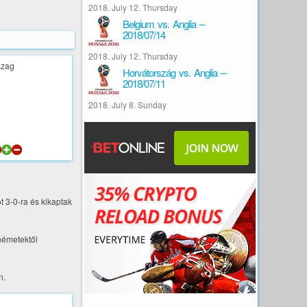
2018. July 12. Thursday
Belgium vs. Anglia –
2018/07/14
2018. July 12. Thursday
Horvátország vs. Anglia –
2018/07/11
2018. July 8. Sunday
t 3-0-ra és kikaptak
németektől
n.