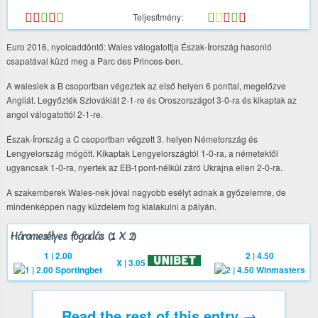
Teljesítmény:
Euro 2016, nyolcaddöntő: Wales válogatottja Észak-Írország hasonló
csapatával küzd meg a Parc des Princes-ben.
A walesiek a B csoportban végeztek az első helyen 6 ponttal, megelőzve
Angliát. Legyőzték Szlovákiát 2-1-re és Oroszországot 3-0-ra és kikaptak az
angol válogatottól 2-1-re.
Észak-Írország a C csoportban végzett 3. helyen Németország és
Lengyelország mögött. Kikaptak Lengyelországtól 1-0-ra, a németektől
ugyancsak 1-0-ra, nyertek az EB-t pont-nélkül záró Ukrajna ellen 2-0-ra.
A szakemberek Wales-nek jóval nagyobb esélyt adnak a győzelemre, de
mindenképpen nagy küzdelem fog kialakulni a pályán.
Háromesélyes fogadás (1 X 2)
1 | 2.00
2 | 4.50
X | 3.05
Read the rest of this entry →