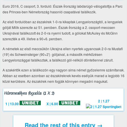
Euro 2016, C csoport, 3. forduló: Észak-Írország labdarúgó-válogatottja a Parc
des Princes-ben Németország hasonló csapatával találkozik.
Az első fordulóban az északírek 1-0-ra kikaptak Lengyelországtól, a lengyelek
gólját Milik szerezte az 51. percben. Észak-Írország a 2. csoport-meccsen
Ukrajnával találkozott és 2-0-ra nyerni tudott, a gólokat McAuley és McGinn
szerezték a 49. illetve a 90+6. percben.
A németek az első meccsükön Ukrajna ellen nyertek ugyancsak 2-0-ra Mustafi
(19′) és Schweinsteiger (90+2′) góljaival, a második mérkőzésen
Lengyelországgal találkoztak, a találkozó gól-nélküli döntetlennel zárult.
A szakértők ezen a találkozón egy nagyon sima német győzelemre számítanak.
Abban az esetben azonban az északíreknek kevés esélyük marad a legjobb 16
közé kerülésre. Az északírek nem fogják könnyen megadni magukat.
Háromesélyes fogadás (1 X 2)
2 | 1.27
1 | 13.00
X | 6.00
Read the rest of this entry →