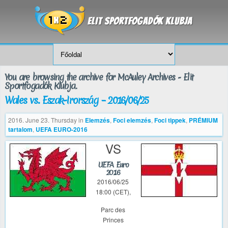
You are browsing the archive for McAuley Archives - Elit
Sportfogadók Klubja.
Wales vs. Észak-Írország – 2016/06/25
2016. June 23. Thursday
in
Elemzés
,
Foci elemzés
,
Foci tippek
,
PRÉMIUM
tartalom
,
UEFA EURO-2016
VS
UEFA Euro
2016
2016/06/25
18:00 (CET),
Parc des
Princes