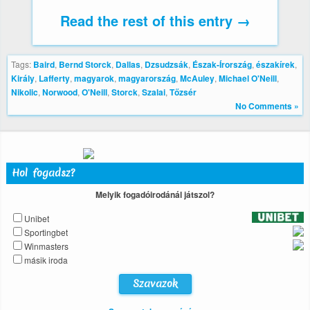
Read the rest of this entry →
Tags:
Baird
,
Bernd Storck
,
Dallas
,
Dzsudzsák
,
Észak-Írország
,
északírek
,
Király
,
Lafferty
,
magyarok
,
magyarország
,
McAuley
,
Michael O'Neill
,
Nikolic
,
Norwood
,
O'Neill
,
Storck
,
Szalai
,
Tőzsér
No Comments »
Hol fogadsz?
Melyik fogadóirodánál játszol?
Unibet
Sportingbet
Winmasters
másik iroda