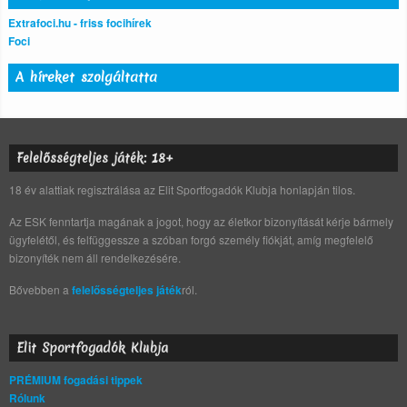
Extrafoci.hu - friss focihírek
Foci
A híreket szolgáltatta
Felelősségteljes játék: 18+
18 év alattiak regisztrálása az Elit Sportfogadók Klubja honlapján tilos.
Az ESK fenntartja magának a jogot, hogy az életkor bizonyítását kérje bármely
ügyfelétől, és felfüggessze a szóban forgó személy fiókját, amíg megfelelő
bizonyíték nem áll rendelkezésére.
Bővebben a
felelősségteljes játék
ról.
Elit Sportfogadók Klubja
PRÉMIUM fogadási tippek
Rólunk