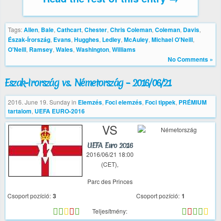
Tags:
Allen
,
Bale
,
Cathcart
,
Chester
,
Chris Coleman
,
Coleman
,
Davis
,
Észak-Írország
,
Evans
,
Hugghes
,
Ledley
,
McAuley
,
Michael O'Neill
,
O'Neill
,
Ramsey
,
Wales
,
Washington
,
Williams
No Comments »
Észak-Írország vs. Németország – 2016/06/21
2016. June 19. Sunday
in
Elemzés
,
Foci elemzés
,
Foci tippek
,
PRÉMIUM
tartalom
,
UEFA EURO-2016
VS
UEFA Euro 2016
2016/06/21 18:00
(CET),
Parc des Princes
Csoport pozíció:
3
Csoport pozíció:
1
Teljesítmény: