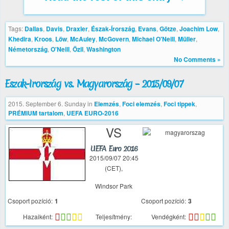
Tags:
Dallas
,
Davis
,
Draxler
,
Észak-Írország
,
Evans
,
Götze
,
Joachim Low
,
Khedira
,
Kroos
,
Löw
,
McAuley
,
McGovern
,
Michael O'Neill
,
Müller
,
Németország
,
O'Neill
,
Özil
,
Washington
No Comments »
Észak-Írország vs. Magyarország – 2015/09/07
2015. September 6. Sunday
in
Elemzés
,
Foci elemzés
,
Foci tippek
,
PRÉMIUM tartalom
,
UEFA EURO-2016
VS
UEFA Euro 2016
2015/09/07 20:45
(CET),
Windsor Park
Csoport pozíció:
1
Csoport pozíció:
3
Hazaiként:
Teljesítmény:
Vendégként: