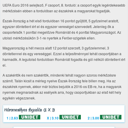
UEFA Euro 2016 selejtező, F csoport, 8. forduló: a csoport egyik legérdekesebb
mérkőzésén ebben a fordulóban az északírek a magyarokat fogadják.
Észak-Írország a hét első fordulóban 16 pontot gyűjtött, 5 győzelmet aratott,
egyszer döntetlent ért el és egyszer vereséget szenvedett. Jelenleg ők a
csoportelsők 1 ponttal megelőzve Romániát és 4 ponttal Magyarországot. Az
utolsó mérkőzésükön 3-1-re nyertek a Feröer-szigetek ellen.
Magyarország a hét meccs alatt 12 pontot szerzett, 3 győzelemmel, 3
döntetlennel és egy vereséggel. Ezzel a teljesítménnyel tehát csoportjában a
harmadik. A legutolsó fordulóban Romániát fogadta és gól nélküli döntetlent ért
el.
A szakértők és nem szakértők, mindenki tehát nagyon szoros mérkőzésre
számít. Talán kicsit a mérleg nyelve Észak-Írország fele billen meg. Ha az
északírek nyernek, akkor már biztos bejutók a 2016-os EB-re, ha a magyarok
nyernek megmaradnak az esélyeik arra, hogy csoportjukban az első két hely
egyikén végezzenek.
Háromesélyes fogadás (1 X 2)
1 | 2.63
X | 3.10
2 | 3.00