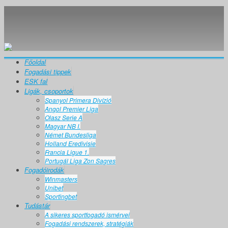
Főoldal
Fogadási tippek
ESK fal
Ligák, csoportok
Spanyol Primera Divízió
Angol Premier Liga
Olasz Serie A
Magyar NB I.
Német Bundesliga
Holland Eredivisie
Francia Ligue 1.
Portugál Liga Zon Sagres
Fogadóirodák
Winmasters
Unibet
Sportingbet
Tudástár
A sikeres sportfogadó ismérvei
Fogadási rendszerek, stratégiák