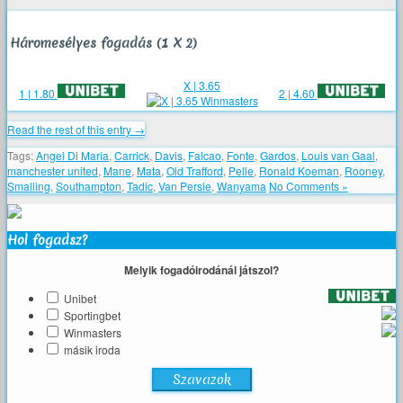
Háromesélyes fogadás (1 X 2)
X | 3.65
1 | 1.80
2 | 4.60
Read the rest of this entry →
Tags:
Angel Di Maria
,
Carrick
,
Davis
,
Falcao
,
Fonte
,
Gardos
,
Louis van Gaal
,
manchester united
,
Mane
,
Mata
,
Old Trafford
,
Pelle
,
Ronald Koeman
,
Rooney
,
Smalling
,
Southampton
,
Tadic
,
Van Persie
,
Wanyama
No Comments »
Hol fogadsz?
Melyik fogadóirodánál játszol?
Unibet
Sportingbet
Winmasters
másik iroda