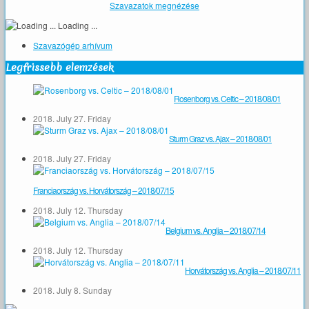
Szavazatok megnézése
Loading ...
Szavazógép arhívum
Legfrissebb elemzések
Rosenborg vs. Celtic – 2018/08/01
2018. July 27. Friday
Sturm Graz vs. Ajax – 2018/08/01
2018. July 27. Friday
Franciaország vs. Horvátország – 2018/07/15
2018. July 12. Thursday
Belgium vs. Anglia – 2018/07/14
2018. July 12. Thursday
Horvátország vs. Anglia – 2018/07/11
2018. July 8. Sunday