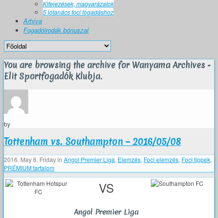
Kifejezések, magyarázatok
5 jótanács foci fogadáshoz
Arhíva
Fogadóirodák bónuszai
You are browsing the archive for Wanyama Archives -
Elit Sportfogadók Klubja.
by
Tottenham vs. Southampton – 2016/05/08
2016. May 6. Friday
in
Angol Premier Liga
,
Elemzés
,
Foci elemzés
,
Foci tippek
,
PRÉMIUM tartalom
VS
Angol Premier Liga