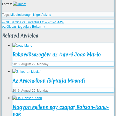
Forrás:
Tags:
Middlesbrough
,
Nigel Adkins
←
SL Benfica vs. Juventus FC – 2014/04/24
Az éllovast fogadja a Bolton
→
Related Articles
Rekordösszegért az Interé Joao Mario
2016. August 29. Monday
Az Arsenalban folytatja Mustafi
2016. August 29. Monday
Nagyon kellene egy csapat Robson-Kanu-
nak