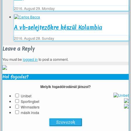
2016. August 29. Monday
A vb-selejtezőkre készül Kolumbia
2016. August 28. Sunday
Leave a Reply
You must be
logged in
to post a comment.
Hol fogadsz?
Melyik fogadóirodánál játszol?
Unibet
Sportingbet
Winmasters
másik iroda