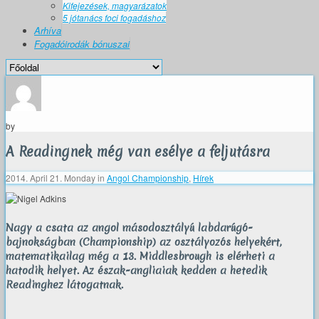
Kifejezések, magyarázatok
5 jótanács foci fogadáshoz
Arhíva
Fogadóirodák bónuszai
by
A Readingnek még van esélye a feljutásra
2014. April 21. Monday
in
Angol Championship
,
Hírek
Nagy a csata az angol másodosztályú labdarúgó-
bajnokságban (Championship) az osztályozós helyekért,
matematikailag még a 13. Middlesbrough is elérheti a
hatodik helyet. Az észak-angliaiak kedden a hetedik
Readinghez látogatnak.