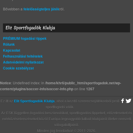
Bővebben a
felelősségteljes játék
ról.
Elit Sportfogadók Klubja
PRÉMIUM fogadási tippek
Rólunk
Kapcsolat
Felhasználási feltételek
Adatvédelmi nyilatkozat
Cookie szabályzat
Notice
: Undefined index: in
/home/khr6/public_html/sportfogadok.net/wp-
content/plugins/soccer-info/soccer-info.php
on line
1267
Ez itt az
Elit Sportfogadók Klubja
, ahol a kezdő szerencsejátékosból profi
sportfogadó válik.
Az ESK független fogadási beszámolókat, sportfogadási tippeket, előzeteseket és
mérkőzéselemzéseket közöl Európa legnagyobb futball klubjairól illetve nemzeti
válogatottjairól.
Minden jog fenntartva! © 2011-2026.