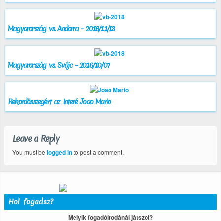
Magyarország vs. Andorra – 2016/11/13
Magyarország vs. Svájc – 2016/10/07
Rekordösszegért az Interé Joao Mario
Leave a Reply
You must be
logged in
to post a comment.
Hol fogadsz?
Melyik fogadóirodánál játszol?