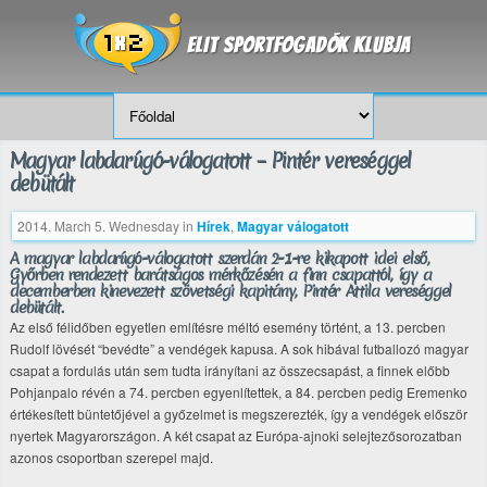
Magyar labdarúgó-válogatott – Pintér vereséggel
debütált
2014. March 5. Wednesday
in
Hírek
,
Magyar válogatott
A magyar labdarúgó-válogatott szerdán 2-1-re kikapott idei első,
Győrben rendezett barátságos mérkőzésén a finn csapattól, így a
decemberben kinevezett szövetségi kapitány, Pintér Attila vereséggel
debütált.
Az első félidőben egyetlen említésre méltó esemény történt, a 13. percben
Rudolf lövését “bevédte” a vendégek kapusa. A sok hibával futballozó magyar
csapat a fordulás után sem tudta irányítani az összecsapást, a finnek előbb
Pohjanpalo révén a 74. percben egyenlítettek, a 84. percben pedig Eremenko
értékesített büntetőjével a győzelmet is megszerezték, így a vendégek először
nyertek Magyarországon. A két csapat az Európa-ajnoki selejtezősorozatban
azonos csoportban szerepel majd.