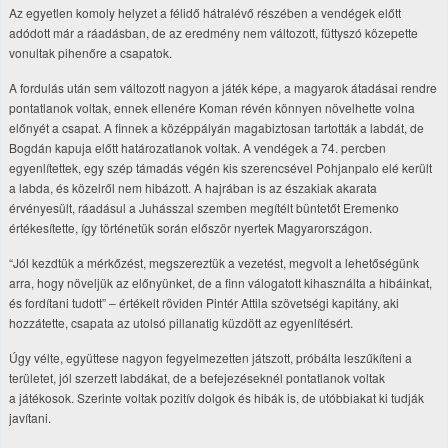
Az egyetlen komoly helyzet a félidő hátralévő részében a vendégek előtt
adódott már a ráadásban, de az eredmény nem változott, füttyszó közepette
vonultak pihenőre a csapatok.
A fordulás után sem változott nagyon a játék képe, a magyarok átadásai rendre
pontatlanok voltak, ennek ellenére Koman révén könnyen növelhette volna
előnyét a csapat. A finnek a középpályán magabiztosan tartották a labdát, de
Bogdán kapuja előtt határozatlanok voltak. A vendégek a 74. percben
egyenlítettek, egy szép támadás végén kis szerencsével Pohjanpalo elé került
a labda, és közelről nem hibázott. A hajrában is az északiak akarata
érvényesült, ráadásul a Juhásszal szemben megítélt büntetőt Eremenko
értékesítette, így történetük során először nyertek Magyarországon.
“Jól kezdtük a mérkőzést, megszereztük a vezetést, megvolt a lehetőségünk
arra, hogy növeljük az előnyünket, de a finn válogatott kihasználta a hibáinkat,
és fordítani tudott” – értékelt röviden Pintér Attila szövetségi kapitány, aki
hozzátette, csapata az utolsó pillanatig küzdött az egyenlítésért.
Úgy vélte, együttese nagyon fegyelmezetten játszott, próbálta leszűkíteni a
területet, jól szerzett labdákat, de a befejezéseknél pontatlanok voltak
a játékosok. Szerinte voltak pozitív dolgok és hibák is, de utóbbiakat ki tudják
javítani.