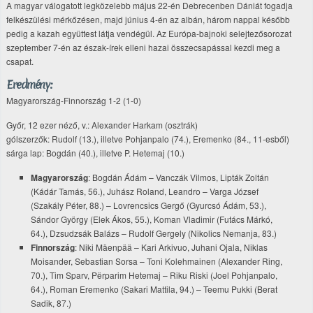
A magyar válogatott legközelebb május 22-én Debrecenben Dániát fogadja
felkészülési mérkőzésen, majd június 4-én az albán, három nappal később
pedig a kazah együttest látja vendégül. Az Európa-bajnoki selejtezősorozat
szeptember 7-én az észak-írek elleni hazai összecsapással kezdi meg a
csapat.
Eredmény:
Magyarország-Finnország 1-2 (1-0)
Győr, 12 ezer néző, v.: Alexander Harkam (osztrák)
gólszerzők: Rudolf (13.), illetve Pohjanpalo (74.), Eremenko (84., 11-esből)
sárga lap: Bogdán (40.), illetve P. Hetemaj (10.)
Magyarország
: Bogdán Ádám – Vanczák Vilmos, Lipták Zoltán
(Kádár Tamás, 56.), Juhász Roland, Leandro – Varga József
(Szakály Péter, 88.) – Lovrencsics Gergő (Gyurcsó Ádám, 53.),
Sándor György (Elek Ákos, 55.), Koman Vladimir (Futács Márkó,
64.), Dzsudzsák Balázs – Rudolf Gergely (Nikolics Nemanja, 83.)
Finnország
: Niki Mäenpää – Kari Arkivuo, Juhani Ojala, Niklas
Moisander, Sebastian Sorsa – Toni Kolehmainen (Alexander Ring,
70.), Tim Sparv, Përparim Hetemaj – Riku Riski (Joel Pohjanpalo,
64.), Roman Eremenko (Sakari Mattila, 94.) – Teemu Pukki (Berat
Sadik, 87.)