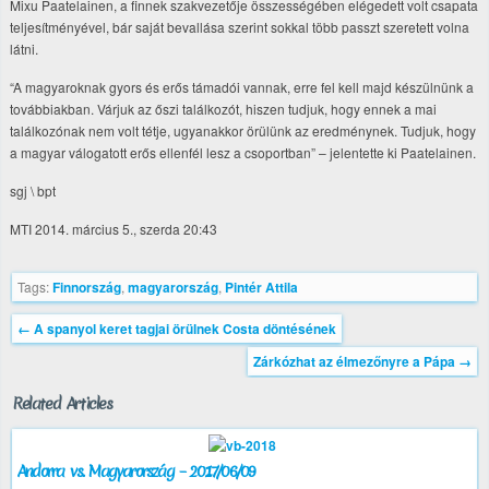
Mixu Paatelainen, a finnek szakvezetője összességében elégedett volt csapata
teljesítményével, bár saját bevallása szerint sokkal több passzt szeretett volna
látni.
“A magyaroknak gyors és erős támadói vannak, erre fel kell majd készülnünk a
továbbiakban. Várjuk az őszi találkozót, hiszen tudjuk, hogy ennek a mai
találkozónak nem volt tétje, ugyanakkor örülünk az eredménynek. Tudjuk, hogy
a magyar válogatott erős ellenfél lesz a csoportban” – jelentette ki Paatelainen.
sgj \ bpt
MTI 2014. március 5., szerda 20:43
Tags:
Finnország
,
magyarország
,
Pintér Attila
←
A spanyol keret tagjai örülnek Costa döntésének
Zárkózhat az élmezőnyre a Pápa
→
Related Articles
Andorra vs. Magyarország – 2017/06/09