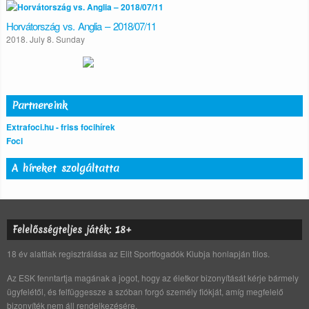
Horvátország vs. Anglia – 2018/07/11
2018. July 8. Sunday
Partnereink
Extrafoci.hu - friss focihírek
Foci
A híreket szolgáltatta
Felelősségteljes játék: 18+
18 év alattiak regisztrálása az Elit Sportfogadók Klubja honlapján tilos.
Az ESK fenntartja magának a jogot, hogy az életkor bizonyítását kérje bármely
ügyfelétől, és felfüggessze a szóban forgó személy fiókját, amíg megfelelő
bizonyíték nem áll rendelkezésére.