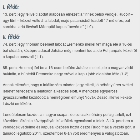
I. félidő:
13. perc: egy felívelt labdát alaposan elnézett a finnek belső védője, Rudolf –
úgy tűnt – kézzel vette át a labdát, majd pattanásból leadott 17 méteres, bal
sarokba tartó lövését Mäenpää kapus “bevédte” (1-0).
II. félidő:
74. perc: egy finoman beemelt labdát Eremenko mellel tett maga elé a 16-os
bal oldalán, középre adását Juhász még menteni tudta, de Pohjanpalo közelről
a kapuba passzolt (1-1).
85. perc: Hetemaj tört be a 16-oson belülre Juhász mellett, de a magyar védő
buktatta, a büntetőt Eremenko nagy erővel a kapu jobb oldalába lőtte (1-2).
Annak ellenére, hogy a találkozóra minden jegy elkelt, jó néhány üres széket
lehetett felfedezni a lelátókon a kezdés előtt. A mérkőzés egyperces
gyászszünettel kezdődött a nemrégiben elhunyt Novák Dezső, illetve Fekete
László emlékére.
Lendületesen kezdett a magyar csapat, de ez csak néhány percig tartott, ezt
követően főként a középpályán küzdöttek egymással a felek. A 13. percben a
vendégek védelme és kapusa közösen hozta össze Rudolfnak a vezető gólt, a
támadó legutóbb 2011. szeptember 6-án volt eredményes a válogatottban.