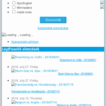
Sportingbet
Winmasters
másik iroda
Szavazatok megnézése
Loading ...
Szavazógép arhívum
Legfrissebb elemzések
Rosenborg vs. Celtic – 2018/08/01
2018. July 27. Friday
Sturm Graz vs. Ajax – 2018/08/01
2018. July 27. Friday
Franciaország vs. Horvátország – 2018/07/15
2018. July 12. Thursday
Belgium vs. Anglia – 2018/07/14