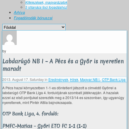
Kifejezések, magyarázatok
5 jótanács foci fogadáshoz
Arhíva
Fogadóirodák bónuszai
by
Labdarúgó NB I – A Pécs és a Győr is nyeretlen
maradt
2013. August 17. Saturday
in
Eredmények
,
Hírek
,
Magyar NB I.
,
OTP Bank Liga
A Pécs hazai környezetben 1-1-es döntetlent játszott a címvédő Győrrel a
labdarúgó OTP Bank Liga 4. fordulójának szombati játéknapján. A hazaiak
ezzel az első pontjukat szerezték meg a 2013/14-es szezonban, így ugyanúgy
nyeretlenek, mint Pintér Attila bajnokcsapata.
OTP Bank Liga, 4. forduló:
PMFC-Matias – Győri ETO FC 1-1 (1-1)