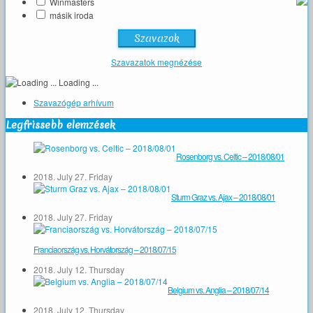
Winmasters
másik iroda
Szavazatok megnézése
Loading ...
Szavazógép arhívum
Legfrissebb elemzések
Rosenborg vs. Celtic – 2018/08/01
2018. July 27. Friday
Sturm Graz vs. Ajax – 2018/08/01
2018. July 27. Friday
Franciaország vs. Horvátország – 2018/07/15
2018. July 12. Thursday
Belgium vs. Anglia – 2018/07/14
2018. July 12. Thursday