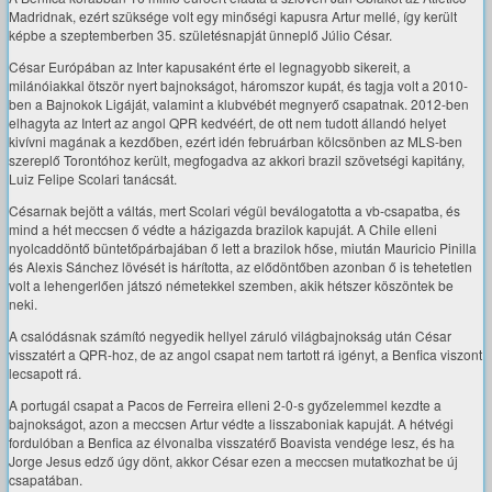
Madridnak, ezért szüksége volt egy minőségi kapusra Artur mellé, így került
képbe a szeptemberben 35. születésnapját ünneplő Júlio César.
César Európában az Inter kapusaként érte el legnagyobb sikereit, a
milánóiakkal ötször nyert bajnokságot, háromszor kupát, és tagja volt a 2010-
ben a Bajnokok Ligáját, valamint a klubvébét megnyerő csapatnak. 2012-ben
elhagyta az Intert az angol QPR kedvéért, de ott nem tudott állandó helyet
kivívni magának a kezdőben, ezért idén februárban kölcsönben az MLS-ben
szereplő Torontóhoz került, megfogadva az akkori brazil szövetségi kapitány,
Luiz Felipe Scolari tanácsát.
Césarnak bejött a váltás, mert Scolari végül beválogatotta a vb-csapatba, és
mind a hét meccsen ő védte a házigazda brazilok kapuját. A Chile elleni
nyolcaddöntő büntetőpárbajában ő lett a brazilok hőse, miután Mauricio Pinilla
és Alexis Sánchez lövését is hárította, az elődöntőben azonban ő is tehetetlen
volt a lehengerlően játszó németekkel szemben, akik hétszer köszöntek be
neki.
A csalódásnak számító negyedik hellyel záruló világbajnokság után César
visszatért a QPR-hoz, de az angol csapat nem tartott rá igényt, a Benfica viszont
lecsapott rá.
A portugál csapat a Pacos de Ferreira elleni 2-0-s győzelemmel kezdte a
bajnokságot, azon a meccsen Artur védte a lisszaboniak kapuját. A hétvégi
fordulóban a Benfica az élvonalba visszatérő Boavista vendége lesz, és ha
Jorge Jesus edző úgy dönt, akkor César ezen a meccsen mutatkozhat be új
csapatában.