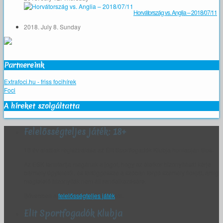
Horvátország vs. Anglia – 2018/07/11
2018. July 8. Sunday
Partnereink
Extrafoci.hu - friss focihírek
Foci
A híreket szolgáltatta
Felelősségteljes játék: 18+
18 év alattiak regisztrálása az Elit Sportfogadók Klubja honlapján tilos.
Az ESK fenntartja magának a jogot, hogy az életkor bizonyítását kérje
bármely ügyfelétől, és felfüggessze a szóban forgó személy fiókját, amíg
megfelelő bizonyíték nem áll rendelkezésére.
Bővebben a
felelősségteljes játék
ról.
Elit Sportfogadók Klubja