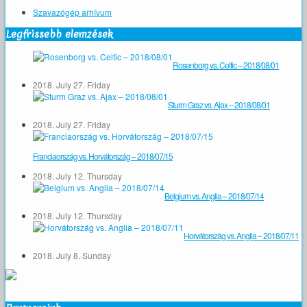
Szavazógép arhívum
Legfrissebb elemzések
Rosenborg vs. Celtic – 2018/08/01
2018. July 27. Friday
Sturm Graz vs. Ajax – 2018/08/01
2018. July 27. Friday
Franciaország vs. Horvátország – 2018/07/15
2018. July 12. Thursday
Belgium vs. Anglia – 2018/07/14
2018. July 12. Thursday
Horvátország vs. Anglia – 2018/07/11
2018. July 8. Sunday