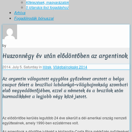
Kifejezések, magyarázatok
5 jótanács foci fogadáshoz
Arhíva
Fogadóirodák bónuszai
by
Huszonnégy év után elődöntőben az argentinok
2014. July 5. Saturday
in
Hírek
,
Világbajnokság 2014
Az argentin válogatott egygólos győzelmet aratott a belga
csapat felett a brazíliai labdarúgó-világbajnokság szombati
első negyeddöntőjében, ezzel a németek és a brazilok után
harmadikként a legjobb négy közé jutott.
Az elődöntőbe kerülés legutóbb 24 éve sikerült a dél-amerikai ország nemzeti
együttesének, amely 1990-ben ezüstérmes volt.
Az argentinok a döntőbe jutásért a Hollandia-Costa Rica mérkőzés győztesével