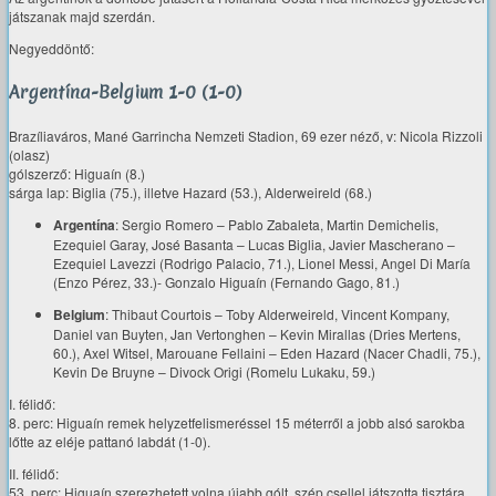
játszanak majd szerdán.
Negyeddöntő:
Argentína-Belgium 1-0 (1-0)
Brazíliaváros, Mané Garrincha Nemzeti Stadion, 69 ezer néző, v: Nicola Rizzoli
(olasz)
gólszerző: Higuaín (8.)
sárga lap: Biglia (75.), illetve Hazard (53.), Alderweireld (68.)
Argentína
: Sergio Romero – Pablo Zabaleta, Martin Demichelis,
Ezequiel Garay, José Basanta – Lucas Biglia, Javier Mascherano –
Ezequiel Lavezzi (Rodrigo Palacio, 71.), Lionel Messi, Angel Di María
(Enzo Pérez, 33.)- Gonzalo Higuaín (Fernando Gago, 81.)
Belgium
: Thibaut Courtois – Toby Alderweireld, Vincent Kompany,
Daniel van Buyten, Jan Vertonghen – Kevin Mirallas (Dries Mertens,
60.), Axel Witsel, Marouane Fellaini – Eden Hazard (Nacer Chadli, 75.),
Kevin De Bruyne – Divock Origi (Romelu Lukaku, 59.)
I. félidő:
8. perc: Higuaín remek helyzetfelismeréssel 15 méterről a jobb alsó sarokba
lőtte az eléje pattanó labdát (1-0).
II. félidő:
53. perc: Higuaín szerezhetett volna újabb gólt, szép csellel játszotta tisztára