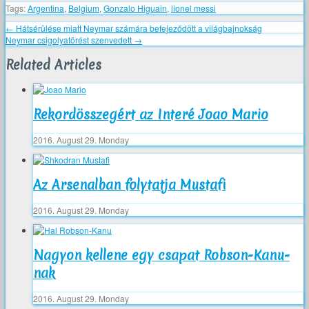
Tags:
Argentina
,
Belgium
,
Gonzalo Higuain
,
lionel messi
←
Hátsérülése miatt Neymar számára befejeződött a világbajnokság
Neymar csigolyatörést szenvedett
→
Related Articles
Rekordösszegért az Interé Joao Mario
2016. August 29. Monday
Az Arsenalban folytatja Mustafi
2016. August 29. Monday
Nagyon kellene egy csapat Robson-Kanu-
nak
2016. August 29. Monday