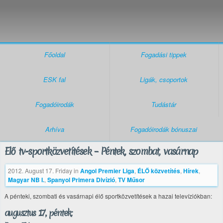
Főoldal
Fogadási tippek
ESK fal
Ligák, csoportok
Fogadóirodák
Tudástár
Arhíva
Fogadóirodák bónuszai
Élő tv-sportközvetítések – Péntek, szombat, vasárnap
2012. August 17. Friday
in
Angol Premier Liga
,
ÉLŐ közvetítés
,
Hírek
,
Magyar NB I.
,
Spanyol Primera Divízió
,
TV Műsor
A pénteki, szombati és vasárnapi élő sportközvetítések a hazai televíziókban:
augusztus 17., péntek: