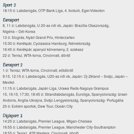
Sport 2
18:15 ó: Labdarúgás, OTP Bank Liga, 4. forduló, Eger-Videoton
Eurosport
8, 11 ó: Labdarúgás, U-20-as női vb, Japán: Brazília-Olaszország,
Nigéria – Dél-Korea
13 ó: Síugrás, Nyári Grand Prix, Hinterzarten
15:30 ó: Kerékpár, Cyclassics Hamburg, Németország
16:45 ó: Kerékpár, spanyol körverseny, 2. szakasz
22 ó: Tenisz, WTA-torna, Cincinnati, döntő
Eurosport 2
1 ó: Tenisz, WTA-torna, Cincinnati, elődöntő
9:15, 12:15 ó: Labdarúgás, U20-as női vb, Japán: Új-Zéland – Svájc, Japán –
Mexikó
11:15 ó: Labdarúgás, Japán Liga, Urawa Reds-Nagoya Grampus
15, 16:15, 17:30, 18:45 ó: Strandlabdarúgás, Euroliga, Spanyolország: Izrael-
Andorra, Anglia-Ukrajna, Svájc-Lengyelország, Spanyolország- Portugália
20 ó: Extrém sportok, Dew Tour, Oceán City
Digisport 1
14:25 ó: Labdarúgás, Premier League, Wigan-Chelsea
16:55 ó: Labdarúgás, Premier League, Manchester City-Southampton
18:55 ó: Tenisz, ATP Masters, Cincinnati, döntő