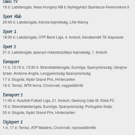
Duna TV
15 ó: Labdarúgás, Ness Hungary NB II, Nyíregyházi Spartacus-Ferencváros II
Sport Klub
20:45 ó: Labdarúgás, francia bajnokság, Lille-Nancy
Sport 1
18:30 ó: Labdarúgás, OTP Bank Liga, 4. forduló, Kecskeméti TE-Kaposvár
Sport 2
21 ó: Labdarúgás, spanyol másodosztályú bajnokság, 1. forduló
Eurosport
11 ó, 12:15 ó, 13:30 ó: Strandlabdarúgás, Euroliga, Spanyolország: Ukrajna-
Izrael, Andorra-Anglia, Lengyelország-Spanyolország
17 ó: Síugrás, Nyári Grand Prix, Hinterzarten
19 ó: Tenisz, WTA-torna, Cincinnati, negyeddöntő
Eurosport 2
11:45 ó: Ausztrál Futball Liga, 21. forduló, Geelong Cats-St. Kilda FC
15 ó: Strandlabdarúgás, Euroliga, Spanyolország: Portugália-Svájc
20 ó: Síugrás, Nyári Grand Prix, Hinterzarten
Digisport 1
1 ó, 17 ó: Tenisz, ATP Masters, Cincinnati, nyolcaddöntők