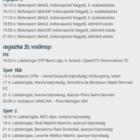
15:15 ó: Motorsport, Moto3, Indianapolisi Nagydíj, 3. szabadedzés
16:10 ó: Motorsport, MotoGP, Indianapolisi Nagydíj, 3. szabadedzés
17:10 ó: Motorsport, Moto2, Indianapolisi Nagydíj, 3. szabadedzés
18:55 ó: Motorsport, Moto3, Indianapolisi Nagydíj, időmérő edzés
19:55 ó: Motorsport, MotoGP, Indianapolisi Nagydíj, időmérő edzés
21:05 ó: Motorsport, Moto2, Indianapolisi Nagydíj, időmérő edzés
augusztus 19., vasárnap:
M1
16:22 ó: Labdarúgó OTP Bank Liga, 4. forduló: Újpest FC-Ferencvárosi TC
Sport Klub
14 ó: Autósport, DTM – német túraautó-bajnokság; Nürburgring, futam
17 ó: Labdarúgás, francia bajnokság, Girondins de Bordeaux-Stade Rennais
FC
21 ó: Labdarúgás, francia bajnokság, Ajaccio-Paris Saint-Germain
23:30 ó: Autósport, NASCAR – Pure Michigan 400
Sport 1
16:30 ó: Labdarúgás, NEC-Ajax, holland bajnokság
19 ó: Labdarúgás, Real Madrid-Valencia, spanyol bajnokság
21 ó: Labdarúgás, Barcelona-Real Sociedad, spanyol bajnokság
23 ó: Labdarúgás, Levante-Atlético Madrid, spanyol bajnokság