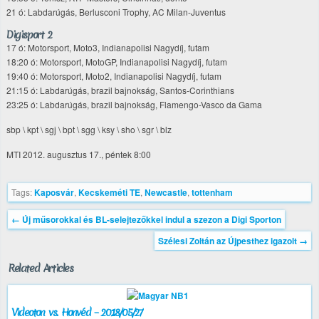
21 ó: Labdarúgás, Berlusconi Trophy, AC Milan-Juventus
Digisport 2
17 ó: Motorsport, Moto3, Indianapolisi Nagydíj, futam
18:20 ó: Motorsport, MotoGP, Indianapolisi Nagydíj, futam
19:40 ó: Motorsport, Moto2, Indianapolisi Nagydíj, futam
21:15 ó: Labdarúgás, brazil bajnokság, Santos-Corinthians
23:25 ó: Labdarúgás, brazil bajnokság, Flamengo-Vasco da Gama
sbp \ kpt \ sgj \ bpt \ sgg \ ksy \ sho \ sgr \ blz
MTI 2012. augusztus 17., péntek 8:00
Tags:
Kaposvár
,
Kecskeméti TE
,
Newcastle
,
tottenham
←
Új műsorokkal és BL-selejtezőkkel indul a szezon a Digi Sporton
Szélesi Zoltán az Újpesthez igazolt
→
Related Articles
Videoton vs. Honvéd – 2018/05/27