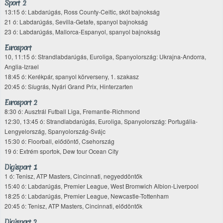
Sport 2
13:15 ó: Labdarúgás, Ross County-Celtic, skót bajnokság
21 ó: Labdarúgás, Sevilla-Getafe, spanyol bajnokság
23 ó: Labdarúgás, Mallorca-Espanyol, spanyol bajnokság
Eurosport
10, 11:15 ó: Strandlabdarúgás, Euroliga, Spanyolország: Ukrajna-Andorra,
Anglia-Izrael
18:45 ó: Kerékpár, spanyol körverseny, 1. szakasz
20:45 ó: Síugrás, Nyári Grand Prix, Hinterzarten
Eurosport 2
8:30 ó: Ausztrál Futball Liga, Fremantle-Richmond
12:30, 13:45 ó: Strandlabdarúgás, Euroliga, Spanyolország: Portugália-
Lengyelország, Spanyolország-Svájc
15:30 ó: Floorball, elődöntő, Csehország
19 ó: Extrém sportok, Dew tour Ocean City
Digisport 1
1 ó: Tenisz, ATP Masters, Cincinnati, negyeddöntők
15:40 ó: Labdarúgás, Premier League, West Bromwich Albion-Liverpool
18:25 ó: Labdarúgás, Premier League, Newcastle-Tottenham
20:45 ó: Tenisz, ATP Masters, Cincinnati, elődöntők
Digisport 2