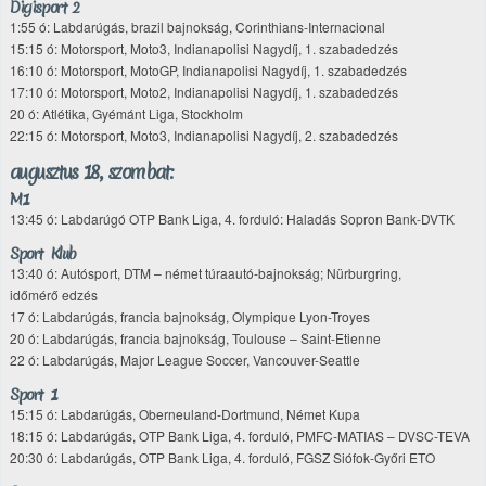
Digisport 2
1:55 ó: Labdarúgás, brazil bajnokság, Corinthians-Internacional
15:15 ó: Motorsport, Moto3, Indianapolisi Nagydíj, 1. szabadedzés
16:10 ó: Motorsport, MotoGP, Indianapolisi Nagydíj, 1. szabadedzés
17:10 ó: Motorsport, Moto2, Indianapolisi Nagydíj, 1. szabadedzés
20 ó: Atlétika, Gyémánt Liga, Stockholm
22:15 ó: Motorsport, Moto3, Indianapolisi Nagydíj, 2. szabadedzés
augusztus 18., szombat:
M1
13:45 ó: Labdarúgó OTP Bank Liga, 4. forduló: Haladás Sopron Bank-DVTK
Sport Klub
13:40 ó: Autósport, DTM – német túraautó-bajnokság; Nürburgring,
időmérő edzés
17 ó: Labdarúgás, francia bajnokság, Olympique Lyon-Troyes
20 ó: Labdarúgás, francia bajnokság, Toulouse – Saint-Etienne
22 ó: Labdarúgás, Major League Soccer, Vancouver-Seattle
Sport 1
15:15 ó: Labdarúgás, Oberneuland-Dortmund, Német Kupa
18:15 ó: Labdarúgás, OTP Bank Liga, 4. forduló, PMFC-MATIAS – DVSC-TEVA
20:30 ó: Labdarúgás, OTP Bank Liga, 4. forduló, FGSZ Siófok-Győri ETO