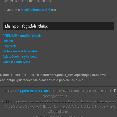
bizonyíték nem áll rendelkezésére.
Bővebben a
felelősségteljes játék
ról.
Elit Sportfogadók Klubja
PRÉMIUM fogadási tippek
Rólunk
Kapcsolat
Felhasználási feltételek
Adatvédelmi nyilatkozat
Cookie szabályzat
Notice
: Undefined index: in
/home/khr6/public_html/sportfogadok.net/wp-
content/plugins/soccer-info/soccer-info.php
on line
1267
Ez itt az
Elit Sportfogadók Klubja
, ahol a kezdő szerencsejátékosból profi
sportfogadó válik.
Az ESK független fogadási beszámolókat, sportfogadási tippeket, előzeteseket és
mérkőzéselemzéseket közöl Európa legnagyobb futball klubjairól illetve nemzeti
válogatottjairól.
Minden jog fenntartva! © 2011-2026.