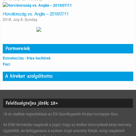
Horvátország vs. Anglia – 2018/07/11
2018. July 8. Sunday
Partnereink
Extrafoci.hu - friss focihírek
Foci
A híreket szolgáltatta
Felelősségteljes játék: 18+
18 év alattiak regisztrálása az Elit Sportfogadók Klubja honlapján tilos.
Az ESK fenntartja magának a jogot, hogy az életkor bizonyítását kérje bármely
ügyfelétől, és felfüggessze a szóban forgó személy fiókját, amíg megfelelő