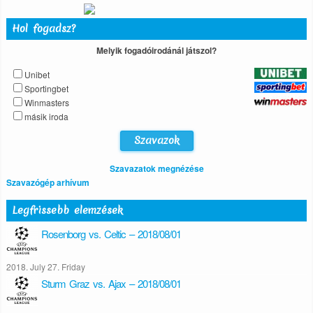
Hol fogadsz?
Melyik fogadóirodánál játszol?
Unibet
Sportingbet
Winmasters
másik iroda
Szavazatok megnézése
Szavazógép arhívum
Legfrissebb elemzések
Rosenborg vs. Celtic – 2018/08/01
2018. July 27. Friday
Sturm Graz vs. Ajax – 2018/08/01