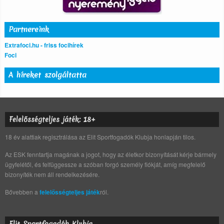
Partnereink
Extrafoci.hu - friss focihírek
Foci
A híreket szolgáltatta
Felelősségteljes játék: 18+
18 év alattiak regisztrálása az Elit Sportfogadók Klubja honlapján tilos.
Az ESK fenntartja magának a jogot, hogy az életkor bizonyítását kérje bármely
ügyfelétől, és felfüggessze a szóban forgó személy fiókját, amíg megfelelő
bizonyíték nem áll rendelkezésére.
Bővebben a
felelősségteljes játék
ról.