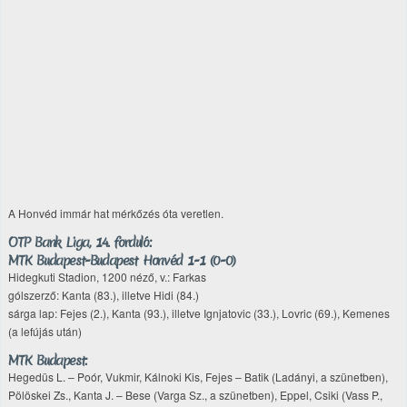
A Honvéd immár hat mérkőzés óta veretlen.
OTP Bank Liga, 14. forduló:
MTK Budapest-Budapest Honvéd 1-1 (0-0)
Hidegkuti Stadion, 1200 néző, v.: Farkas
gólszerző: Kanta (83.), illetve Hidi (84.)
sárga lap: Fejes (2.), Kanta (93.), illetve Ignjatovic (33.), Lovric (69.), Kemenes
(a lefújás után)
MTK Budapest:
Hegedüs L. – Poór, Vukmir, Kálnoki Kis, Fejes – Batik (Ladányi, a szünetben),
Pölöskei Zs., Kanta J. – Bese (Varga Sz., a szünetben), Eppel, Csiki (Vass P.,