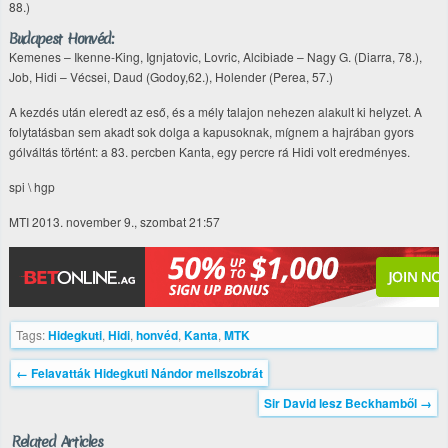
88.)
Budapest Honvéd:
Kemenes – Ikenne-King, Ignjatovic, Lovric, Alcibiade – Nagy G. (Diarra, 78.),
Job, Hidi – Vécsei, Daud (Godoy,62.), Holender (Perea, 57.)
A kezdés után eleredt az eső, és a mély talajon nehezen alakult ki helyzet. A
folytatásban sem akadt sok dolga a kapusoknak, mígnem a hajrában gyors
gólváltás történt: a 83. percben Kanta, egy percre rá Hidi volt eredményes.
spi \ hgp
MTI 2013. november 9., szombat 21:57
Tags:
Hidegkuti
,
Hidi
,
honvéd
,
Kanta
,
MTK
←
Felavatták Hidegkuti Nándor mellszobrát
Sir David lesz Beckhamből
→
Related Articles