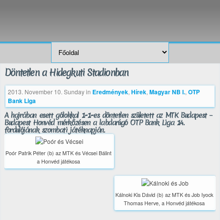
Döntetlen a Hidegkuti Stadionban
2013. November 10. Sunday
in
Eredmények
,
Hírek
,
Magyar NB I.
,
OTP
Bank Liga
A hajrában esett gólokkal 1-1-es döntetlen született az MTK Budapest –
Budapest Honvéd mérkőzésen a labdarúgó OTP Bank Liga 14.
fordulójának szombati játéknapján.
Poór Patrik Péter (b) az MTK és Vécsei Bálint
a Honvéd játékosa
Kálnoki Kis Dávid (b) az MTK és Job Iyock
Thomas Herve, a Honvéd játékosa