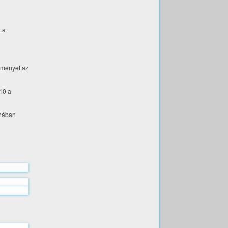
i a
leményét az
10 a
onában