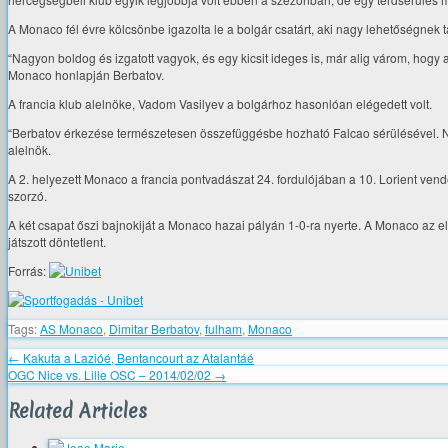
A Monaco fél évre kölcsönbe igazolta le a bolgár csatárt, aki nagy lehetőségnek t
“Nagyon boldog és izgatott vagyok, és egy kicsit ideges is, már alig várom, hogy 
Monaco honlapján Berbatov.
A francia klub alelnöke, Vadom Vasilyev a bolgárhoz hasonlóan elégedett volt.
“Berbatov érkezése természetesen összefüggésbe hozható Falcao sérülésével. Nagy
alelnök.
A 2. helyezett Monaco a francia pontvadászat 24. fordulójában a 10. Lorient ven
szorzó.
A két csapat őszi bajnokiját a Monaco hazai pályán 1-0-ra nyerte. A Monaco az e
játszott döntetlent.
Forrás:
Tags:
AS Monaco
,
Dimitar Berbatov
,
fulham
,
Monaco
←
Kakuta a Lazióé, Bentancourt az Atalantáé
OGC Nice vs. Lille OSC – 2014/02/02
→
Related Articles