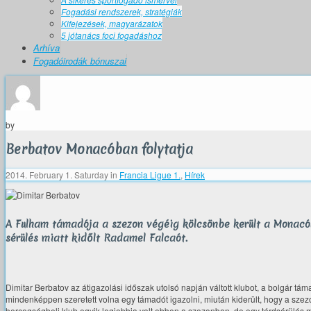
Fogadási rendszerek, stratégiák
Kifejezések, magyarázatok
5 jótanács foci fogadáshoz
Arhíva
Fogadóirodák bónuszai
by
Berbatov Monacóban folytatja
2014. February 1. Saturday
in
Francia Ligue 1.
,
Hírek
A Fulham támadója a szezon végéig kölcsönbe került a Monacóh
sérülés miatt kidőlt Radamel Falcaót.
Dimitar Berbatov az átigazolási időszak utolsó napján váltott klubot, a bolgár tá
mindenképpen szeretett volna egy támadót igazolni, miután kiderült, hogy a sz
hercegségbeli klub egyik legjobbja volt ebben a szezonban, de egy térdsérülés mi