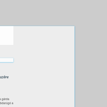
szére
ia gárda
abdarúgó a