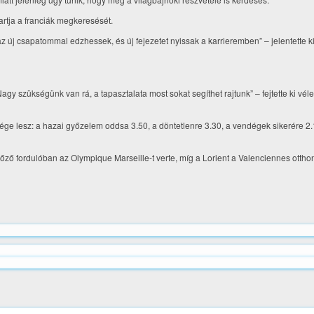
artja a franciák megkeresését.
az új csapatommal edzhessek, és új fejezetet nyissak a karrieremben” – jelentette k
 szükségünk van rá, a tapasztalata most sokat segíthet rajtunk” – fejtette ki vé
dége lesz: a hazai győzelem oddsa 3.50, a döntetlenre 3.30, a vendégek sikerére 2.
lőző fordulóban az Olympique Marseille-t verte, míg a Lorient a Valenciennes otth