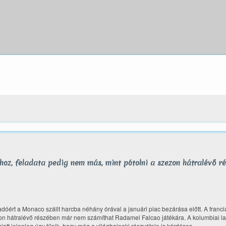
oz, feladata pedig nem más, mint pótolni a szezon hátralévő ré
madóért a Monaco szállt harcba néhány órával a januári piac bezárása előtt. A franc
ezon hátralévő részében már nem számíthat Radamel Falcao játékára. A kolumbiai l
att jelenleg úgy tűnik, hogy még a világbajnoki részvétele is kérdéses.