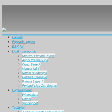
Főoldal
Fogadási tippek
ESK fal
Ligák, csoportok
Spanyol Primera Divízió
Angol Premier Liga
Olasz Serie A
Magyar NB I.
Német Bundesliga
Holland Eredivisie
Francia Ligue 1.
Portugál Liga Zon Sagres
Fogadóirodák
Winmasters
Unibet
Sportingbet
Tudástár
A sikeres sportfogadó ismérvei