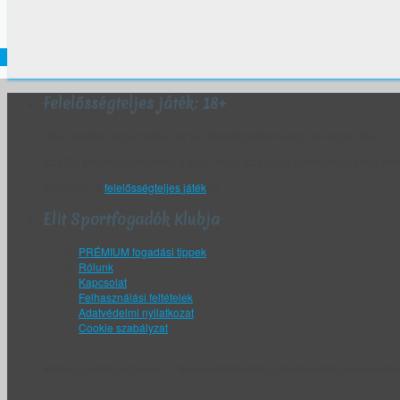
Felelősségteljes játék: 18+
18 év alattiak regisztrálása az Elit Sportfogadók Klubja honlapján tilos.
Az ESK fenntartja magának a jogot, hogy az életkor bizonyítását kérje bár
Bővebben a
felelősségteljes játék
ról.
Elit Sportfogadók Klubja
PRÉMIUM fogadási tippek
Rólunk
Kapcsolat
Felhasználási feltételek
Adatvédelmi nyilatkozat
Cookie szabályzat
Notice
: Undefined index: in
/home/khr6/public_html/sportfogadok.net/wp