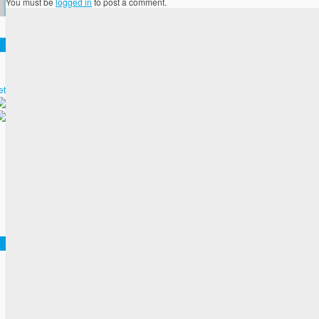
You must be
logged in
to post a comment.