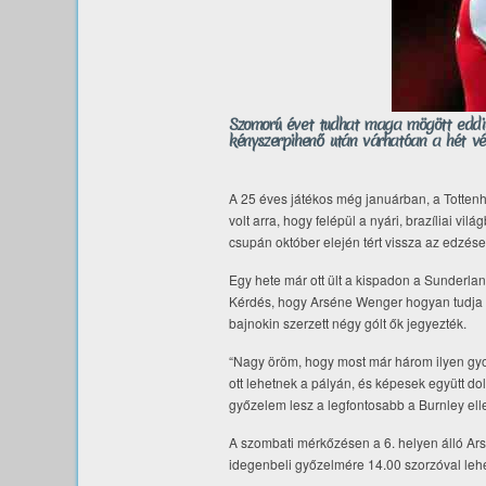
Szomorú évet tudhat maga mögött eddig 
kényszerpihenő után várhatóan a hét vé
A 25 éves játékos még januárban, a Tottenh
volt arra, hogy felépül a nyári, brazíliai vil
csupán október elején tért vissza az edzése
Egy hete már ott ült a kispadon a Sunderlan
Kérdés, hogy Arséne Wenger hogyan tudja be
bajnokin szerzett négy gólt ők jegyezték.
“Nagy öröm, hogy most már három ilyen gyor
ott lehetnek a pályán, és képesek együtt dol
győzelem lesz a legfontosabb a Burnley ell
A szombati mérkőzésen a 6. helyen álló Ars
idegenbeli győzelmére 14.00 szorzóval lehe