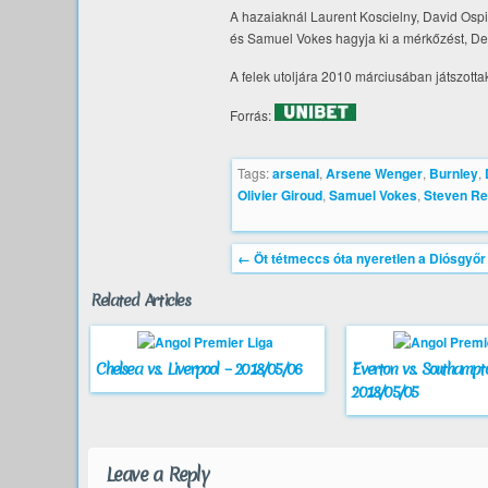
A hazaiaknál Laurent Koscielny, David Ospi
és Samuel Vokes hagyja ki a mérkőzést, Dea
A felek utoljára 2010 márciusában játszotta
Forrás:
Tags:
arsenal
,
Arsene Wenger
,
Burnley
,
Olivier Giroud
,
Samuel Vokes
,
Steven Re
←
Öt tétmeccs óta nyeretlen a Diósgyőr
Related Articles
Chelsea vs. Liverpool – 2018/05/06
Everton vs. Southampt
2018/05/05
Leave a Reply