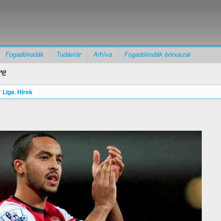
Fogadóirodák
Tudástár
Arhíva
Fogadóirodák bónuszai
re
 Liga
,
Hírek