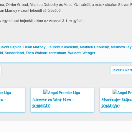
na, Olivier Giroud, Mathieu Debuchy és Mesut Özil sérült, a másik oldalon Steven 
n Marney viszont felépült sérüléséből.
k egymással bajnokit, akkor az Arsenal 3-1-re győzött.
David Ospina
,
Dean Marney
,
Laurent Koscielny
,
Mathieu Debuchy
,
Matthew Tay
id
,
Sunderland
,
Theo Walcott
,
tottenham
,
Walcott
,
Wenger
Tevez kiker
on –
Leicester vs. West Ham –
Manchester United 
2018/05/05
2018/03/10