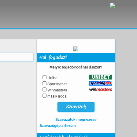
Hol fogadsz?
Melyik fogadóirodánál játszol?
Unibet
Sportingbet
Winmasters
másik iroda
Szavazatok megnézése
Szavazógép arhívum