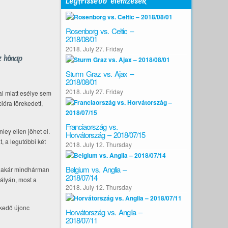
Legfrissebb elemzések
Rosenborg vs. Celtic –
2018/08/01
2018. July 27. Friday
z hónap
Sturm Graz vs. Ajax –
2018/08/01
2018. July 27. Friday
i miatt esélye sem
cióra törekedett,
Franciaország vs.
ley ellen jöhet el.
Horvátország – 2018/07/15
, a legutóbbi két
2018. July 12. Thursday
Belgium vs. Anglia –
gy akár mindhárman
2018/07/14
pályán, most a
2018. July 12. Thursday
ykedő újonc
Horvátország vs. Anglia –
2018/07/11