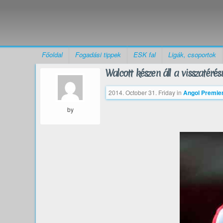
Főoldal
Fogadási tippek
ESK fal
Ligák, csoportok
Walcott készen áll a visszatérés
2014. October 31. Friday
in
Angol Premier
by