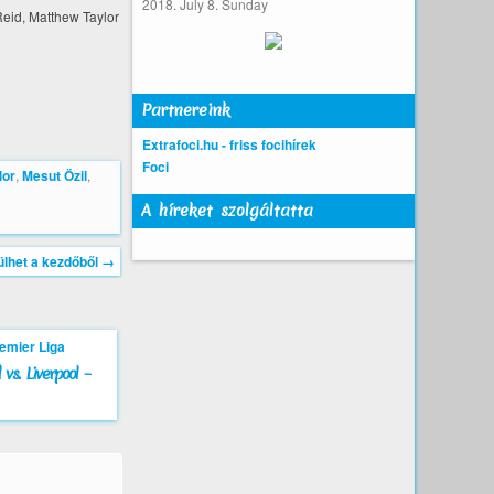
2018. July 8. Sunday
Reid, Matthew Taylor
Partnereink
Extrafoci.hu - friss focihírek
Foci
lor
,
Mesut Özil
,
A híreket szolgáltatta
ülhet a kezdőből
→
vs. Liverpool –