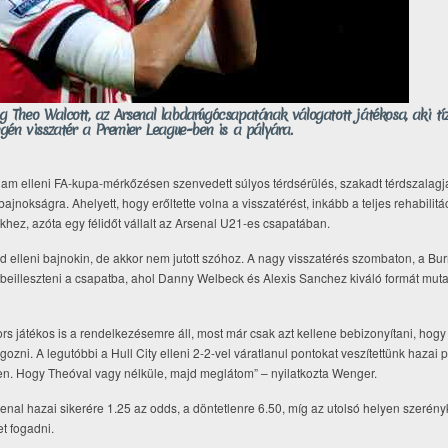
Theo Walcott, az Arsenal labdarúgócsapatának válogatott játékosa, aki tí
gén visszatér a Premier League-ben is a pályára.
am elleni FA-kupa-mérkőzésen szenvedett súlyos térdsérülés, szakadt térdszalagja
ágbajnokságra. Ahelyett, hogy erőltette volna a visszatérést, inkább a teljes rehabilitá
khez, azóta egy félidőt vállalt az Arsenal U21-es csapatában.
d elleni bajnokin, de akkor nem jutott szóhoz. A nagy visszatérés szombaton, a Burn
illeszteni a csapatba, ahol Danny Welbeck és Alexis Sanchez kiváló formát mutat
s játékos is a rendelkezésemre áll, most már csak azt kellene bebizonyítani, ho
gozni. A legutóbbi a Hull City elleni 2-2-vel váratlanul pontokat veszítettünk hazai 
en. Hogy Theóval vagy nélküle, majd meglátom” – nyilatkozta Wenger.
enal hazai sikerére 1.25 az odds, a döntetlenre 6.50, míg az utolsó helyen szerén
t fogadni.