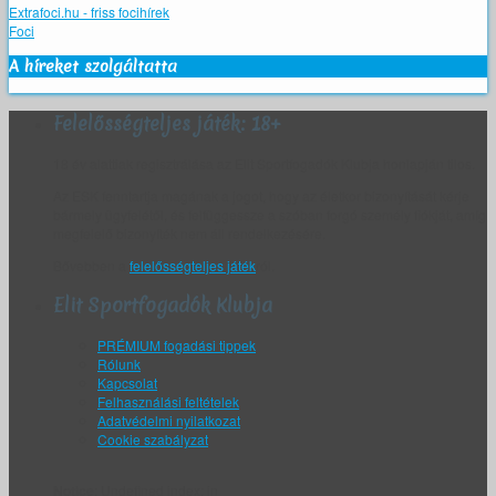
Extrafoci.hu - friss focihírek
Foci
A híreket szolgáltatta
Felelősségteljes játék: 18+
18 év alattiak regisztrálása az Elit Sportfogadók Klubja honlapján tilos.
Az ESK fenntartja magának a jogot, hogy az életkor bizonyítását kérje
bármely ügyfelétől, és felfüggessze a szóban forgó személy fiókját, amíg
megfelelő bizonyíték nem áll rendelkezésére.
Bővebben a
felelősségteljes játék
ról.
Elit Sportfogadók Klubja
PRÉMIUM fogadási tippek
Rólunk
Kapcsolat
Felhasználási feltételek
Adatvédelmi nyilatkozat
Cookie szabályzat
Notice
: Undefined index: in