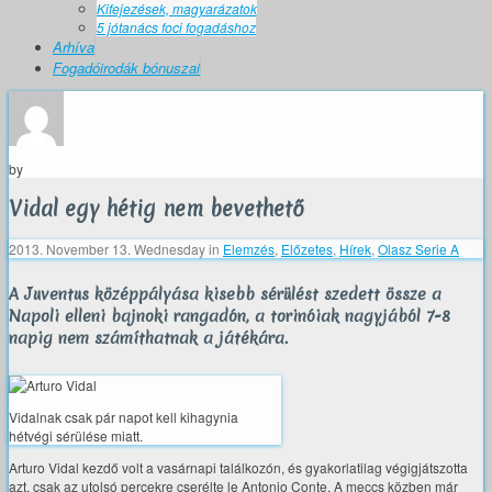
Kifejezések, magyarázatok
5 jótanács foci fogadáshoz
Arhíva
Fogadóirodák bónuszai
by
Vidal egy hétig nem bevethető
2013. November 13. Wednesday
in
Elemzés
,
Előzetes
,
Hírek
,
Olasz Serie A
A Juventus középpályása kisebb sérülést szedett össze a
Napoli elleni bajnoki rangadón, a torinóiak nagyjából 7-8
napig nem számíthatnak a játékára.
Vidalnak csak pár napot kell kihagynia
hétvégi sérülése miatt.
Arturo Vidal kezdő volt a vasárnapi találkozón, és gyakorlatilag végigjátszotta
azt, csak az utolsó percekre cserélte le Antonio Conte. A meccs közben már