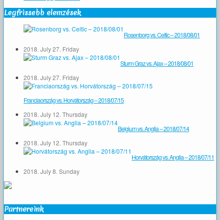
Legfrissebb elemzések
Rosenborg vs. Celtic – 2018/08/01
2018. July 27. Friday
Sturm Graz vs. Ajax – 2018/08/01
2018. July 27. Friday
Franciaország vs. Horvátország – 2018/07/15
2018. July 12. Thursday
Belgium vs. Anglia – 2018/07/14
2018. July 12. Thursday
Horvátország vs. Anglia – 2018/07/11
2018. July 8. Sunday
Partnereink