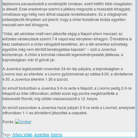
fájdalomra panaszkodott a combhajlító izmában, ezért hétfőn több vizsgálaton
is átesett. Ezek eredménye szerint a játékos megúszta a hosszabb kihagyást,
mindössze egy hétig nem állhat csapata rendelkezésére. Ez a világbajnoki
pótselejtezők fényében azt jelenti, hogy a chilei focistának klubja egyetlen
meccsét sem kell kihagynia.
“Vidal, aki sérülése miatt nem játszotta végig a Napoli elleni meccset, az
előzetes várakozások szerint 7-8 napot lesz kénytelen kihagyni. Ő továbbra is
kész csatlakozni a chilei válogatott keretéhez, ám a dél-amerikai szövetség
egyelőre még nem döntött beválogatása kapcsán” – szól a Juventus
közleménye. A chilei a torinóiak második legeredményesebb játékosa, a
bajnokságban már öt gólnál jár.
A Juventus legközelebb november 24-én lép pályára, a bajnokságban a
Livorno lesz az ellenfele: a Livorno győzelmének az oddsa 9.00, a döntetlenre
4.50, a Juventus sikerére 1.36 a szorzó.
Az elmúlt fordulóban a Juventus 3-0-ra verte a Napolit, a Livorno pedig 2-0-ra
kikapott az Inter otthonában, előbbi ezzel egy pontra megközelítette a
listavezető Romát, míg utóbbi visszacsúszott a 12. helyre.
Az elmúlt szezonban a Juventus hazai pályán 2-0-ra verte a Livornót, amelynek
otthonában 1-1-es döntetlent játszottak a csapatok.
Forrás:
Tags:
Arturo Vidal
,
Juventus
,
livorno