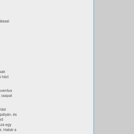
tással
csak
a házi
Juventus
a csapat
lási
 pályán, és
lző
aza egy
sz. Habár a