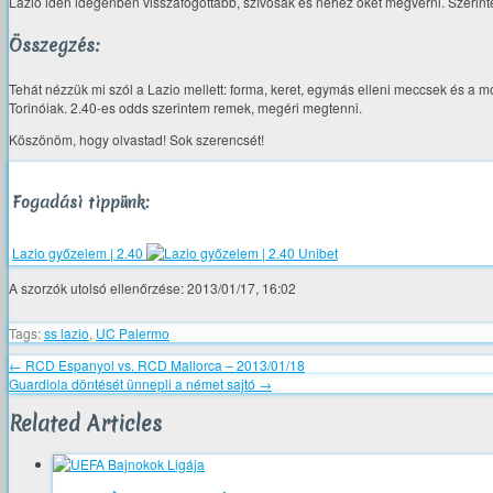
Lazio idén idegenben visszafogottabb, szívósak és nehéz őket megverni. Szerintem
Összegzés:
Tehát nézzük mi szól a Lazio mellett: forma, keret, egymás elleni meccsek és a m
Torinóiak. 2.40-es odds szerintem remek, megéri megtenni.
Köszönöm, hogy olvastad! Sok szerencsét!
Fogadási tippünk:
Lazio győzelem | 2.40
A szorzók utolsó ellenőrzése: 2013/01/17, 16:02
Tags:
ss lazio
,
UC Palermo
←
RCD Espanyol vs. RCD Mallorca – 2013/01/18
Guardiola döntését ünnepli a német sajtó
→
Related Articles