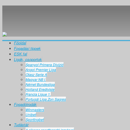
Főoldal
Fogadási tippek
ESK fal
Ligák, csoportok
Spanyol Primera Divízió
Angol Premier Liga
Olasz Serie A
Magyar NB I.
Német Bundesliga
Holland Eredivisie
Francia Ligue 1.
Portugál Liga Zon Sagres
Fogadóirodák
Winmasters
Unibet
Sportingbet
Tudástár
A sikeres sportfogadó ismérvei