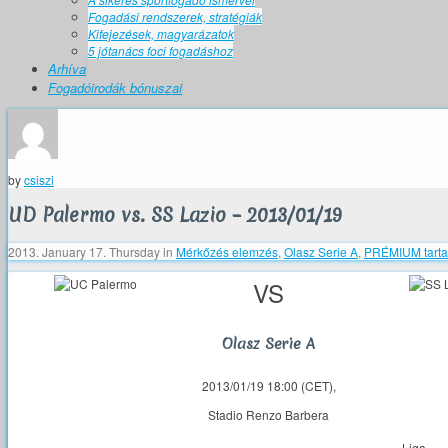
Fogadási rendszerek, stratégiák
Kifejezések, magyarázatok
5 jótanács foci fogadáshoz
Arhíva
Fogadóirodák bónuszai
by
csiszi
UD Palermo vs. SS Lazio – 2013/01/19
2013. January 17. Thursday
in
Mérkőzés elemzés
,
Olasz Serie A
,
PRÉMIUM tart
VS
Olasz Serie A
2013/01/19 18:00 (CET),
Stadio Renzo Barbera
Liga