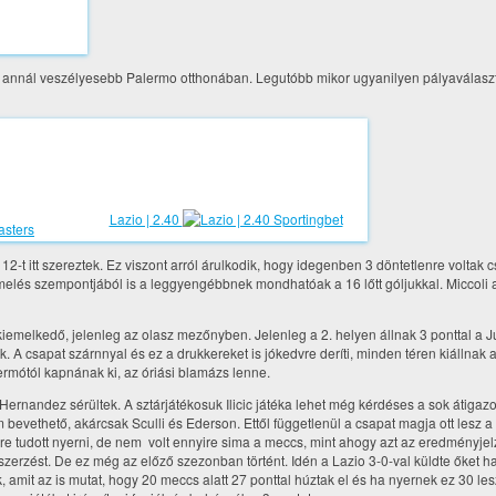
 annál veszélyesebb Palermo otthonában. Legutóbb mikor ugyanilyen pályaválasz
Lazio | 2.40
-t itt szereztek. Ez viszont arról árulkodik, hogy idegenben 3 döntetlenre voltak 
melés szempontjából is a leggyengébbnek mondhatóak a 16 lőtt góljukkal. Miccoli 
iemelkedő, jelenleg az olasz mezőnyben. Jelenleg a 2. helyen állnak 3 ponttal a 
 A csapat szárnnyal és ez a drukkereket is jókedvre deríti, minden téren kiállnak 
ermótól kapnának ki, az óriási blamázs lenne.
ernandez sérültek. A sztárjátékosuk Ilicic játéka lehet még kérdéses a sok átigazo
bevethető, akárcsak Sculli és Ederson. Ettől függetlenül a csapat magja ott lesz a
1-re tudott nyerni, de nem volt ennyire sima a meccs, mint ahogy azt az eredményje
szerzést. De ez még az előző szezonban történt. Idén a Lazio 3-0-val küldte őket h
amit az is mutat, hogy 20 meccs alatt 27 ponttal húztak el és ha nyernek ez 30 le