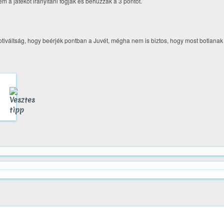
 a játékot irányítani fogják és behúzzák a 3 pontot.
otiváltság, hogy beérjék pontban a Juvét, mégha nem is biztos, hogy most botlanak