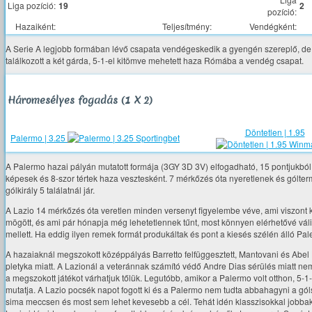
Liga pozíció:
19
2
pozíció:
Hazaiként:
Teljesítmény:
Vendégként:
A Serie A legjobb formában lévő csapata vendégeskedik a gyengén szereplő, de
találkozott a két gárda, 5-1-el kitömve mehetett haza Rómába a vendég csapat.
Háromesélyes fogadás (1 X 2)
Döntetlen | 1.95
Palermo | 3.25
A Palermo hazai pályán mutatott formája (3GY 3D 3V) elfogadható, 15 pontjukból 12
képesek és 8-szor tértek haza vesztesként. 7 mérkőzés óta nyeretlenek és gólter
gólkirály 5 találatnál jár.
A Lazio 14 mérkőzés óta veretlen minden versenyt figyelembe véve, ami viszont k
mögött, és ami pár hónapja még lehetetlennek tűnt, most könnyen elérhetővé válik.
mellett. Ha eddig ilyen remek formát produkáltak és pont a kiesés szélén álló Pal
A hazaiaknál megszokott középpályás Barretto felfüggesztett, Mantovani és Abel H
pletyka miatt. A Lazionál a veteránnak számító védő Andre Dias sérülés miatt nem 
a megszokott játékot várhatjuk tőlük. Legutóbb, amikor a Palermo volt otthon, 5-
mutatja. A Lazio pocsék napot fogott ki és a Palermo nem tudta abbahagyni a gól
sima meccsen és most sem lehet kevesebb a cél. Tehát idén klasszisokkal jobbak, 