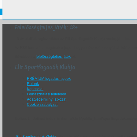
Felelősségteljes játék: 18+
18 év alattiak regisztrálása az Elit Sportfogadók Klubja honlapján tilos.
Az ESK fenntartja magának a jogot, hogy az életkor bizonyítását kérje bár
Bővebben a
felelősségteljes játék
ról.
Elit Sportfogadók Klubja
PRÉMIUM fogadási tippek
Rólunk
Kapcsolat
Felhasználási feltételek
Adatvédelmi nyilatkozat
Cookie szabályzat
Notice
: Undefined index: in
/home/khr6/public_html/sportfogadok.net/wp
Ez itt az
Elit Sportfogadók Klubja
, ahol a kezdő szerencsejátékosból profi sportfog