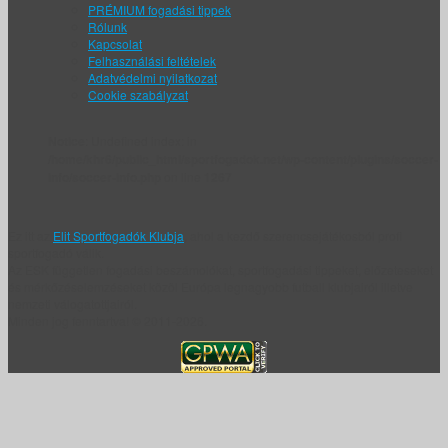
PRÉMIUM fogadási tippek
Rólunk
Kapcsolat
Felhasználási feltételek
Adatvédelmi nyilatkozat
Cookie szabályzat
Notice
: Undefined index: in
/home/khr6/public_html/sportfogadok.net/wp-content/plugins/soccer-
info/soccer-info.php
on line
1267
Ez itt az
Elit Sportfogadók Klubja
, ahol a kezdő szerencsejátékosból profi
sportfogadó válik.
Az ESK független fogadási beszámolókat, sportfogadási tippeket, előzeteseket
és mérkőzéselemzéseket közöl Európa legnagyobb futball klubjairól illetve
nemzeti válogatottjairól.
Minden jog fenntartva! © 2011-2026.