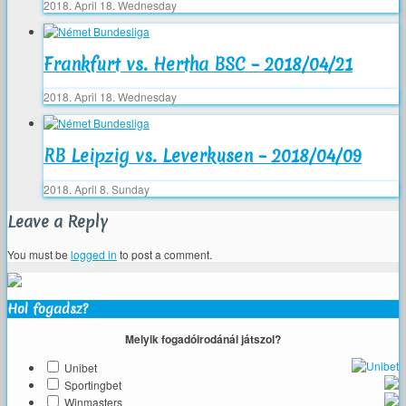
2018. April 18. Wednesday
Frankfurt vs. Hertha BSC – 2018/04/21
2018. April 18. Wednesday
RB Leipzig vs. Leverkusen – 2018/04/09
2018. April 8. Sunday
Leave a Reply
You must be
logged in
to post a comment.
Hol fogadsz?
Melyik fogadóirodánál játszol?
Unibet
Sportingbet
Winmasters