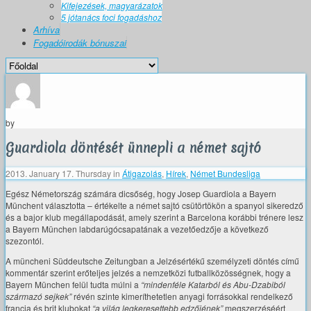
Kifejezések, magyarázatok
5 jótanács foci fogadáshoz
Arhíva
Fogadóirodák bónuszai
by
Guardiola döntését ünnepli a német sajtó
2013. January 17. Thursday
in
Átigazolás
,
Hírek
,
Német Bundesliga
Egész Németország számára dicsőség, hogy Josep Guardiola a Bayern
Münchent választotta – értékelte a német sajtó csütörtökön a spanyol sikeredző
és a bajor klub megállapodását, amely szerint a Barcelona korábbi trénere lesz
a Bayern München labdarúgócsapatának a vezetőedzője a következő
szezontól.
A müncheni Süddeutsche Zeitungban a Jelzésértékű személyzeti döntés című
kommentár szerint erőteljes jelzés a nemzetközi futballközösségnek, hogy a
Bayern München felül tudta múlni a
“mindenféle Katarból és Abu-Dzabiból
származó sejkek”
révén szinte kimeríthetetlen anyagi forrásokkal rendelkező
francia és brit klubokat
“a világ legkeresettebb edzőjének”
megszerzéséért