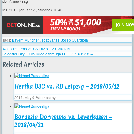
pbm \ sma \ sag
MTI 2013. január 17., csütörtök 13:43
Tags:
Bayern München
,
edzőváltás
,
Josep Guardiola
←
UD Palermo vs. SS Lazio – 2013/01/19
Leicester City FC vs. Middlesbrough FC – 2013/01/18
→
Related Articles
Hertha BSC vs. RB Leipzig – 2018/05/12
2018. May 9. Wednesday
Borussia Dortmund vs. Leverkusen –
2018/04/21