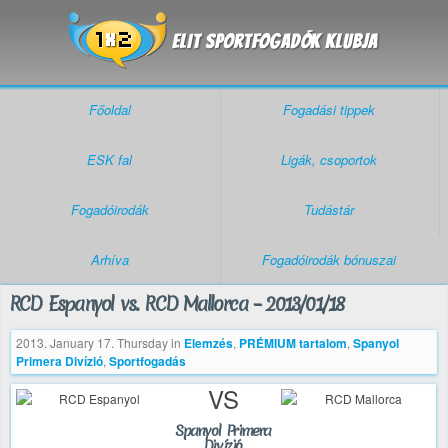
Főoldal
Fogadási tippek
ESK fal
Ligák, csoportok
Fogadóirodák
Tudástár
Arhíva
Fogadóirodák bónuszai
RCD Espanyol vs. RCD Mallorca – 2013/01/18
2013. January 17. Thursday
in
Elemzés
,
PRÉMIUM tartalom
,
Spanyol
Primera Divízió
,
Sportfogadás
VS
Spanyol Primera
Divízió