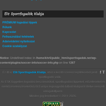
Elit Sportfogadók Klubja
PRÉMIUM fogadási tippek
Rólunk
Kapcsolat
Felhasználási feltételek
Adatvédelmi nyilatkozat
Cookie szabályzat
Notice
: Undefined index: in
/home/khr6/public_html/sportfogadok.net/wp-
content/plugins/soccer-info/soccer-info.php
on line
1267
Ez itt az
Elit Sportfogadók Klubja
, ahol a kezdő szerencsejátékosból profi
sportfogadó válik.
Az ESK független fogadási beszámolókat, sportfogadási tippeket, előzeteseket és
mérkőzéselemzéseket közöl Európa legnagyobb futball klubjairól illetve nemzeti
válogatottjairól.
Minden jog fenntartva! © 2011-2026.