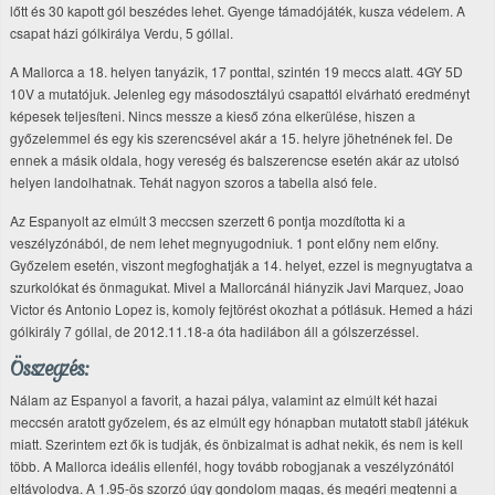
lőtt és 30 kapott gól beszédes lehet. Gyenge támadójáték, kusza védelem. A
csapat házi gólkirálya Verdu, 5 góllal.
A Mallorca a 18. helyen tanyázik, 17 ponttal, szintén 19 meccs alatt. 4GY 5D
10V a mutatójuk. Jelenleg egy másodosztályú csapattól elvárható eredményt
képesek teljesíteni. Nincs messze a kieső zóna elkerülése, hiszen a
győzelemmel és egy kis szerencsével akár a 15. helyre jöhetnének fel. De
ennek a másik oldala, hogy vereség és balszerencse esetén akár az utolsó
helyen landolhatnak. Tehát nagyon szoros a tabella alsó fele.
Az Espanyolt az elmúlt 3 meccsen szerzett 6 pontja mozdította ki a
veszélyzónából, de nem lehet megnyugodniuk. 1 pont előny nem előny.
Győzelem esetén, viszont megfoghatják a 14. helyet, ezzel is megnyugtatva a
szurkolókat és önmagukat. Mivel a Mallorcánál hiányzik Javi Marquez, Joao
Victor és Antonio Lopez is, komoly fejtörést okozhat a pótlásuk. Hemed a házi
gólkirály 7 góllal, de 2012.11.18-a óta hadilábon áll a gólszerzéssel.
Összegzés:
Nálam az Espanyol a favorit, a hazai pálya, valamint az elmúlt két hazai
meccsén aratott győzelem, és az elmúlt egy hónapban mutatott stabíl játékuk
miatt. Szerintem ezt ők is tudják, és önbizalmat is adhat nekik, és nem is kell
több. A Mallorca ideális ellenfél, hogy tovább robogjanak a veszélyzónától
eltávolodva. A 1.95-ös szorzó úgy gondolom magas, és megéri megtenni a