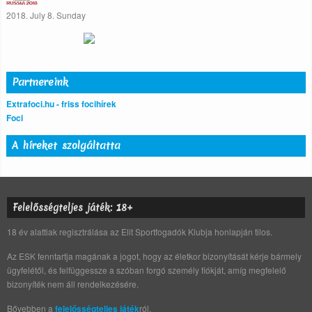
2018. July 8. Sunday
Partnereink
Extrafoci.hu - friss focihírek
Foci
A híreket szolgáltatta
Felelősségteljes játék: 18+
18 év alattiak regisztrálása az Elit Sportfogadók Klubja honlapján tilos.
Az ESK fenntartja magának a jogot, hogy az életkor bizonyítását kérje bármely
ügyfelétől, és felfüggessze a szóban forgó személy fiókját, amíg megfelelő
bizonyíték nem áll rendelkezésére.
Bővebben a
felelősségteljes játék
ról.