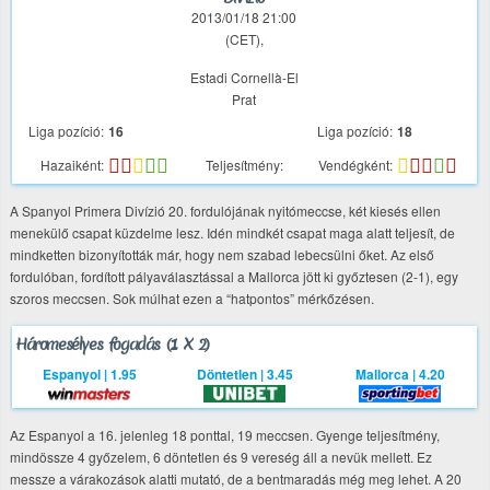
2013/01/18 21:00
(CET),
Estadi Cornellà-El
Prat
Liga pozíció:
16
Liga pozíció:
18
Hazaiként:
Teljesítmény:
Vendégként:
A Spanyol Primera Divízió 20. fordulójának nyitómeccse, két kiesés ellen
menekülő csapat küzdelme lesz. Idén mindkét csapat maga alatt teljesít, de
mindketten bizonyították már, hogy nem szabad lebecsülni őket. Az első
fordulóban, fordított pályaválasztással a Mallorca jött ki győztesen (2-1), egy
szoros meccsen. Sok múlhat ezen a “hatpontos” mérkőzésen.
Háromesélyes fogadás (1 X 2)
Espanyol | 1.95
Döntetlen | 3.45
Mallorca | 4.20
Az Espanyol a 16. jelenleg 18 ponttal, 19 meccsen. Gyenge teljesítmény,
mindössze 4 győzelem, 6 döntetlen és 9 vereség áll a nevük mellett. Ez
messze a várakozások alatti mutató, de a bentmaradás még meg lehet. A 20