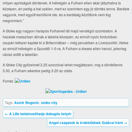
milyen apróságok döntenek. A hétvégén a Fulham ellen akár játszhatna is
középen, én pedig a bal szélen, mert ez szerintem egy jó döntés lenne. Barátok
vagyunk, mert együtt kerültünk ide, és a barátság közöttünk nem fog
megromlani.”
A Stoke egy nagyon harapós Fulhamet lát majd vendégül szombaton. A
hazaiak masszívan állnak a tabella közepén, az elmúlt nyolc fordulóban
csupán kétszer kaptak ki a Britanniában – még januárban a Liverpooltól, illetve
az elmúlt hétvégén a Spurstől 1-0-ra. A Fulham a kiesés ellen harcol, jelenleg
utolsó előtti a tabellán.
A Stoke City győzelmét 2.25 szorzóval lehet megjátszani, míg a döntetlenre
3.30, a Fulham sikerére pedig 3.20 az odds.
Forrás:
Tags:
Asmir Begovic
,
stoke city
←
A Lille bebiztosíthatja dobogós helyét
Angol csapatok is érdeklődnek Gulácsi iránt
→