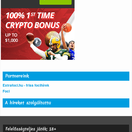
Partnereink
Extrafoci.hu - friss focihírek
Foci
A híreket szolgáltatta
Felelősségteljes játék: 18+