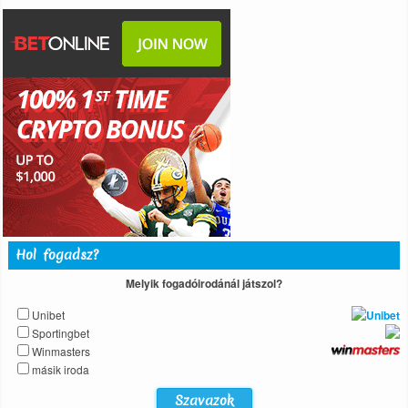
Hol fogadsz?
Melyik fogadóirodánál játszol?
Unibet
Sportingbet
Winmasters
másik iroda