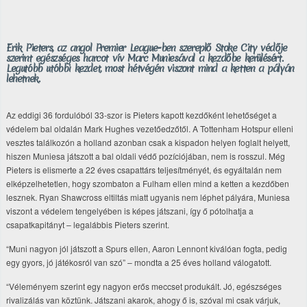
Erik Pieters, az angol Premier League-ben szereplő Stoke City védője
szerint egészséges harcot vív Marc Muniesával a kezdőbe kerülésért.
Legutóbb utóbbi kezdet, most hétvégén viszont mind a ketten a pályán
lehetnek.
Az eddigi 36 fordulóból 33-szor is Pieters kapott kezdőként lehetőséget a
védelem bal oldalán Mark Hughes vezetőedzőtől. A Tottenham Hotspur elleni
vesztes találkozón a holland azonban csak a kispadon helyen foglalt helyett,
hiszen Muniesa játszott a bal oldali védő pozíciójában, nem is rosszul. Még
Pieters is elismerte a 22 éves csapattárs teljesítményét, és egyáltalán nem
elképzelhetetlen, hogy szombaton a Fulham ellen mind a ketten a kezdőben
lesznek. Ryan Shawcross eltiltás miatt ugyanis nem léphet pályára, Muniesa
viszont a védelem tengelyében is képes játszani, így ő pótolhatja a
csapatkapitányt – legalábbis Pieters szerint.
“Muni nagyon jól játszott a Spurs ellen, Aaron Lennont kiválóan fogta, pedig
egy gyors, jó játékosról van szó” – mondta a 25 éves holland válogatott.
“Véleményem szerint egy nagyon erős meccset produkált. Jó, egészséges
rivalizálás van köztünk. Játszani akarok, ahogy ő is, szóval mi csak várjuk,