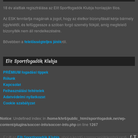
18 év alattiak regisztrálása az Elit Sportfogadók Klubja honlapján tilos.
Az ESK fenntartja magának a jogot, hogy az életkor bizonyítását kérje bármely
ügyfelétől, és felfüggessze a szóban forgó személy fiókját, amíg megfelelő
bizonyíték nem áll rendelkezésére.
Bővebben a
felelősségteljes játék
ról.
Elit Sportfogadók Klubja
PRÉMIUM fogadási tippek
Rólunk
Kapcsolat
Felhasználási feltételek
Adatvédelmi nyilatkozat
Cookie szabályzat
Notice
: Undefined index: in
/home/khr6/public_html/sportfogadok.net/wp-
content/plugins/soccer-info/soccer-info.php
on line
1267
Ez itt az
Elit Sportfogadók Klubja
, ahol a kezdő szerencsejátékosból profi