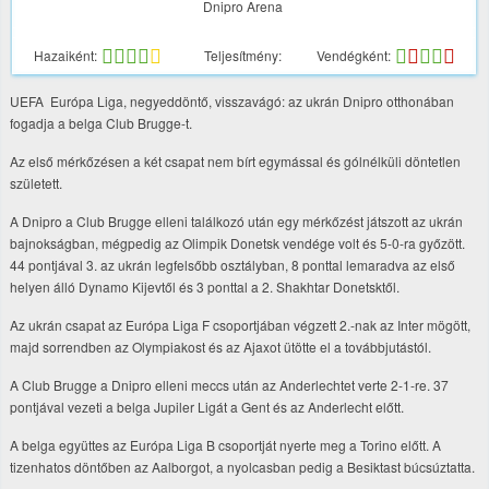
Dnipro Arena
Hazaiként:
Teljesítmény:
Vendégként:
UEFA Európa Liga, negyeddöntő, visszavágó: az ukrán Dnipro otthonában
fogadja a belga Club Brugge-t.
Az első mérkőzésen a két csapat nem bírt egymással és gólnélküli döntetlen
született.
A Dnipro a Club Brugge elleni találkozó után egy mérkőzést játszott az ukrán
bajnokságban, mégpedig az Olimpik Donetsk vendége volt és 5-0-ra győzött.
44 pontjával 3. az ukrán legfelsőbb osztályban, 8 ponttal lemaradva az első
helyen álló Dynamo Kijevtől és 3 ponttal a 2. Shakhtar Donetsktől.
Az ukrán csapat az Európa Liga F csoportjában végzett 2.-nak az Inter mögött,
majd sorrendben az Olympiakost és az Ajaxot ütötte el a továbbjutástól.
A Club Brugge a Dnipro elleni meccs után az Anderlechtet verte 2-1-re. 37
pontjával vezeti a belga Jupiler Ligát a Gent és az Anderlecht előtt.
A belga együttes az Európa Liga B csoportját nyerte meg a Torino előtt. A
tizenhatos döntőben az Aalborgot, a nyolcasban pedig a Besiktast búcsúztatta.