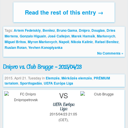
Read the rest of this entry →
Tags:
Artem Fedetskiy
,
Benítez
,
Bruno Gama
,
Dnipro
,
Douglas
,
Dries
Mertens
,
Gonzalo Higuain
,
José Callejon
,
Marek Hamsík
,
Markevych
,
Miguel Britos
,
Myron Markevych
,
Napoli
,
Nikola Kalinic
,
Rafael Benítez
,
Ruslan Rotan
,
Yevhen Konoplyanka
No Comments »
Dnipro vs. Club Brugge – 2015/04/23
2015. April 21. Tuesday
in
Elemzés
,
Mérkőzés elemzés
,
PRÉMIUM
tartalom
,
Sportfogadás
,
UEFA Európa Liga
VS
UEFA Európa
Liga
2015/04/23 21:05
(CET),