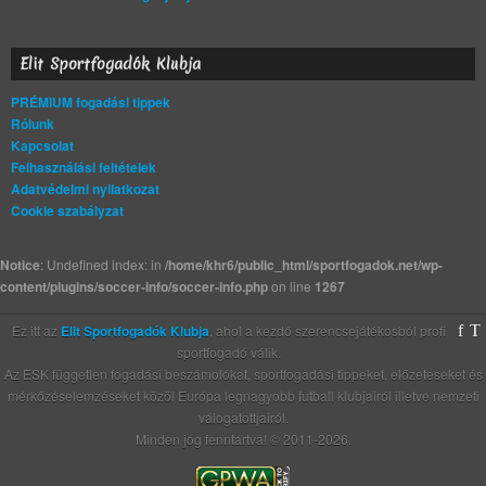
Elit Sportfogadók Klubja
PRÉMIUM fogadási tippek
Rólunk
Kapcsolat
Felhasználási feltételek
Adatvédelmi nyilatkozat
Cookie szabályzat
Notice
: Undefined index: in
/home/khr6/public_html/sportfogadok.net/wp-
content/plugins/soccer-info/soccer-info.php
on line
1267
Ez itt az
Elit Sportfogadók Klubja
, ahol a kezdő szerencsejátékosból profi
sportfogadó válik.
Az ESK független fogadási beszámolókat, sportfogadási tippeket, előzeteseket és
mérkőzéselemzéseket közöl Európa legnagyobb futball klubjairól illetve nemzeti
válogatottjairól.
Minden jog fenntartva! © 2011-2026.