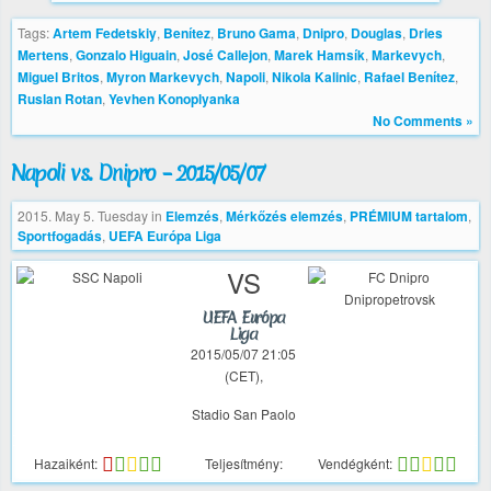
Tags:
Artem Fedetskiy
,
Benítez
,
Bruno Gama
,
Dnipro
,
Douglas
,
Dries
Mertens
,
Gonzalo Higuain
,
José Callejon
,
Marek Hamsík
,
Markevych
,
Miguel Britos
,
Myron Markevych
,
Napoli
,
Nikola Kalinic
,
Rafael Benítez
,
Ruslan Rotan
,
Yevhen Konoplyanka
No Comments »
Napoli vs. Dnipro – 2015/05/07
2015. May 5. Tuesday
in
Elemzés
,
Mérkőzés elemzés
,
PRÉMIUM tartalom
,
Sportfogadás
,
UEFA Európa Liga
VS
UEFA Európa
Liga
2015/05/07 21:05
(CET),
Stadio San Paolo
Hazaiként:
Teljesítmény:
Vendégként: