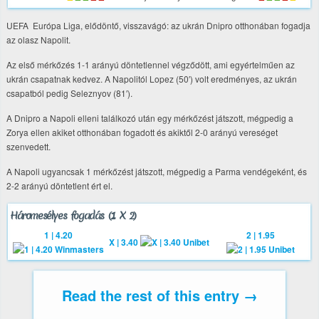
UEFA Európa Liga, elődöntő, visszavágó: az ukrán Dnipro otthonában fogadja
az olasz Napolit.
Az első mérkőzés 1-1 arányú döntetlennel végződött, ami egyértelműen az
ukrán csapatnak kedvez. A Napolitól Lopez (50′) volt eredményes, az ukrán
csapatból pedig Seleznyov (81′).
A Dnipro a Napoli elleni találkozó után egy mérkőzést játszott, mégpedig a
Zorya ellen akiket otthonában fogadott és akiktől 2-0 arányú vereséget
szenvedett.
A Napoli ugyancsak 1 mérkőzést játszott, mégpedig a Parma vendégeként, és
2-2 arányú döntetlent ért el.
Háromesélyes fogadás (1 X 2)
1 | 4.20
2 | 1.95
X | 3.40
Read the rest of this entry →