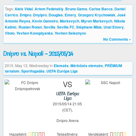
Tags:
Aleix Vidal
,
Artem Fedetskiy
,
Bruno Gama
,
Carlos Bacca
,
Daniel
Carrico
,
Dnipro
,
Dnyipro
,
Douglas
,
Emery
,
Grzegorz Krychowiak
,
José
Antonio Reyes
,
Kevin Gameiro
,
Markevych
,
Myron Markevych
,
Nikola
Kalinic
,
Ruslan Rotan
,
Sevilla
,
Sevilla FC
,
Stéphane Mbia
,
Unai Emery
,
Vitolo
,
Yevhen Konoplyanka
,
Yevhen Seleznyov
No Comments »
Dnipro vs. Napoli – 2015/05/14
2015. May 13. Wednesday
in
Elemzés
,
Mérkőzés elemzés
,
PRÉMIUM
tartalom
,
Sportfogadás
,
UEFA Európa Liga
VS
UEFA Európa
Liga
2015/05/14 21:05
(CET),
Dnipro Arena
Hazaiként:
Teljesítmény:
Vendégként: