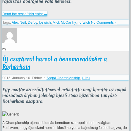
rájátszás döntőjébe való kerülést.
Read the rest of this entry →
Tags:
Alex Neil
,
Derby
,
Ipswich
,
Mick McCarthy
,
norwich
No Comments »
by
Új csatárral harcol a bennmaradásért a
Rotherham
2015. January 16. Friday
in
Angol Championship
,
Hírek
Egy csatár szerződtetésével erősítette meg keretét az angol
másodosztályban jelenleg kieső zóna közelében tanyázó
Rotherham csapata.
A Championship újonca felemás formában szerepel a bajnokságban.
Pozitívum, hogy újoncként nem áll kieső helyen a bajnokság felét elhagyva, de