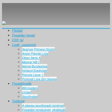
Főoldal
Fogadási tippek
ESK fal
Ligák, csoportok
Spanyol Primera Divízió
Angol Premier Liga
Olasz Serie A
Magyar NB I.
Német Bundesliga
Holland Eredivisie
Francia Ligue 1.
Portugál Liga Zon Sagres
Fogadóirodák
Winmasters
Unibet
Sportingbet
Tudástár
A sikeres sportfogadó ismérvei
Fogadási rendszerek, stratégiák