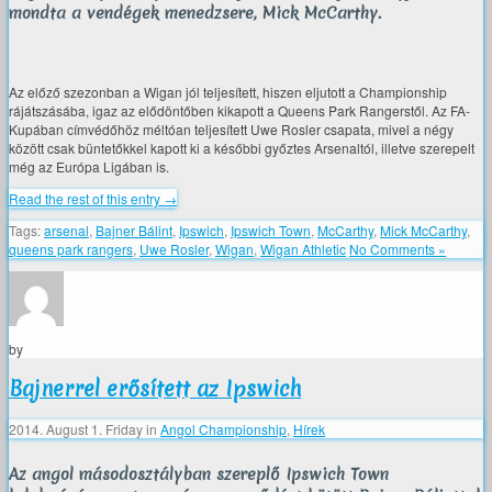
mondta a vendégek menedzsere, Mick McCarthy.
Az előző szezonban a Wigan jól teljesített, hiszen eljutott a Championship
rájátszásába, igaz az elődöntőben kikapott a Queens Park Rangerstől. Az FA-
Kupában címvédőhöz méltóan teljesített Uwe Rosler csapata, mivel a négy
között csak büntetőkkel kapott ki a későbbi győztes Arsenaltól, illetve szerepelt
még az Európa Ligában is.
Read the rest of this entry →
Tags:
arsenal
,
Bajner Bálint
,
Ipswich
,
Ipswich Town
,
McCarthy
,
Mick McCarthy
,
queens park rangers
,
Uwe Rosler
,
Wigan
,
Wigan Athletic
No Comments »
by
Bajnerrel erősített az Ipswich
2014. August 1. Friday
in
Angol Championship
,
Hírek
Az angol másodosztályban szereplő Ipswich Town