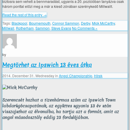
biztosra sem veheti a bennmaradást, ugyanis a 20. pozícióban tanyázva csak
három ponttal előzi meg a már a kieső zónában szerénykedő Millwallt.
Read the rest of this entry →
Tags:
Blackpool
,
Bournemouth
,
Connor Sammon
,
Derby
,
Mick McCarthy
,
Millwall
,
Rotherham
,
Sammon
,
Steve Evans
No Comments »
by
Megtörhet az Ipswich 13 éves átka
2014. December 31. Wednesday
in
Angol Championship
,
Hírek
Szerencsét hozhat a tizenhármas szám az Ipswich Town
labdarúgócsapatának, az együttes ugyanis 13 év után
visszajuthat az élvonalba, ha tartja azt a formát, amit az
angol másodosztály eddig 23 fordulójában.