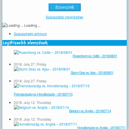
Szavazatok megnézése
Loading ...
Szavazógép arhívum
Legfrissebb elemzések
Rosenborg vs. Celtic – 2018/08/01
2018. July 27. Friday
Sturm Graz vs. Ajax – 2018/08/01
2018. July 27. Friday
Franciaország vs. Horvátország – 2018/07/15
2018. July 12. Thursday
Belgium vs. Anglia – 2018/07/14
2018. July 12. Thursday
Horvátország vs. Anglia – 2018/07/11