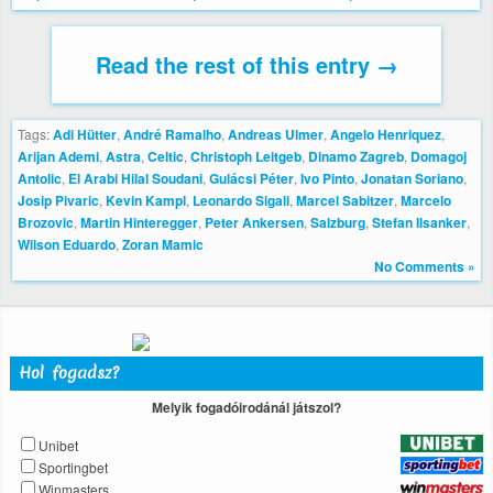
Read the rest of this entry →
Tags:
Adi Hütter
,
André Ramalho
,
Andreas Ulmer
,
Angelo Henriquez
,
Arijan Ademi
,
Astra
,
Celtic
,
Christoph Leitgeb
,
Dinamo Zagreb
,
Domagoj
Antolic
,
El Arabi Hilal Soudani
,
Gulácsi Péter
,
Ivo Pinto
,
Jonatan Soriano
,
Josip Pivaric
,
Kevin Kampl
,
Leonardo Sigali
,
Marcel Sabitzer
,
Marcelo
Brozovic
,
Martin Hinteregger
,
Peter Ankersen
,
Salzburg
,
Stefan Ilsanker
,
Wilson Eduardo
,
Zoran Mamic
No Comments »
Hol fogadsz?
Melyik fogadóirodánál játszol?
Unibet
Sportingbet
Winmasters