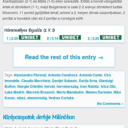
Azerbajdzsán (2-1) és Málta (1-0) ellen szerezték. Előbb a horvát válogatottal
értek el döntetlent (1-1), majd Bulgáriával is csak 2-2 arányú döntetlent tudtak
kiharcolni. 11 pontot gyűjtöttek tehát, amivel a 2. helyen állnak csoportjukban, 2
ponttal a horvátok után és 2 ponttal a norvégok előtt.
Háromesélyes fogadás (1 X 2)
1 | 2.35
X | 3.10
2 | 3.20
Read the rest of this entry →
Tags:
Alessandro Florenzi
,
Antonio Candreva
,
Antonio Conte
,
Ciro
Immobile
,
Claudio Marchisio
,
Danijel Subasic
,
Darijo Srna
,
Gianluigi
Buffon
,
Giorgio Chiellini
,
horvát
,
horvátország
,
Ivan Rakitic
,
Ivica Olic
,
Luka Modric
,
Marcelo Brozovic
,
Mario Mandzukic
,
Matteo Darmian
,
Niko
Kovac
,
olasz
,
olaszország
,
Vedran Corluka
No Comments »
Középcsapatok derbije Milánóban