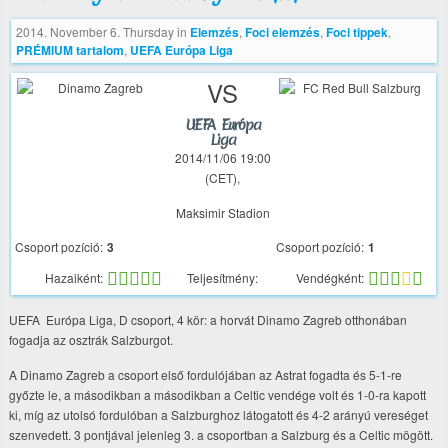
2014. November 6. Thursday
in
Elemzés
,
Foci elemzés
,
Foci tippek
,
PRÉMIUM tartalom
,
UEFA Európa Liga
VS
UEFA Európa
Liga
2014/11/06 19:00
(CET),
Maksimir Stadion
Csoport pozíció:
3
Csoport pozíció:
1
Hazaiként:
Teljesítmény:
Vendégként:
UEFA Európa Liga, D csoport, 4 kör: a horvát Dinamo Zagreb otthonában
fogadja az osztrák Salzburgot.
A Dinamo Zagreb a csoport első fordulójában az Astrat fogadta és 5-1-re
győzte le, a másodikban a másodikban a Celtic vendége volt és 1-0-ra kapott
ki, míg az utolsó fordulóban a Salzburghoz látogatott és 4-2 arányú vereséget
szenvedett. 3 pontjával jelenleg 3. a csoportban a Salzburg és a Celtic mögött.