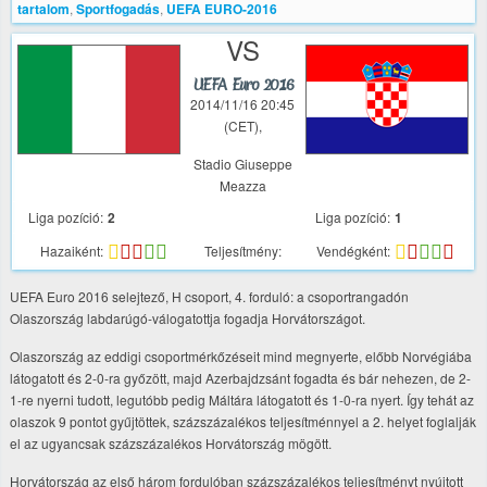
tartalom
,
Sportfogadás
,
UEFA EURO-2016
VS
UEFA Euro 2016
2014/11/16 20:45
(CET),
Stadio Giuseppe
Meazza
Liga pozíció:
2
Liga pozíció:
1
Hazaiként:
Teljesítmény:
Vendégként:
UEFA Euro 2016 selejtező, H csoport, 4. forduló: a csoportrangadón
Olaszország labdarúgó-válogatottja fogadja Horvátországot.
Olaszország az eddigi csoportmérkőzéseit mind megnyerte, előbb Norvégiába
látogatott és 2-0-ra győzött, majd Azerbajdzsánt fogadta és bár nehezen, de 2-
1-re nyerni tudott, legutóbb pedig Máltára látogatott és 1-0-ra nyert. Így tehát az
olaszok 9 pontot gyűjtöttek, százszázalékos teljesítménnyel a 2. helyet foglalják
el az ugyancsak százszázalékos Horvátország mögött.
Horvátország az első három fordulóban százszázalékos teljesítményt nyújtott