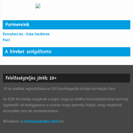
Partnereink
Extrafoci.hu - friss focihírek
Foci
A híreket szolgáltatta
Felelősségteljes játék: 18+
18 év alattiak regisztrálása az Elit Sportfogadók Klubja honlapján tilos.
Az ESK fenntartja magának a jogot, hogy az életkor bizonyítását kérje bármely
ügyfelétől, és felfüggessze a szóban forgó személy fiókját, amíg megfelelő
bizonyíték nem áll rendelkezésére.
Bővebben a
felelősségteljes játék
ról.