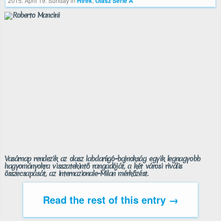
2015. April 19. Sunday
in
Hírek
,
Olasz Serie A
Vasárnap rendezik az olasz labdarúgó-bajnokság egyik legnagyobb
hagyományokra visszatekintő rangadóját, a két városi rivális
összecsapását, az Internazionale-Milan mérkőzést.
Read the rest of this entry →