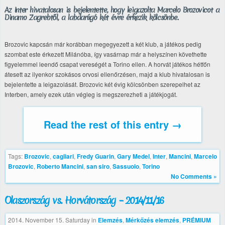
Az Inter hivatalosan is bejelentette, hogy leigazolta Marcelo Brozovicot a
Dinamo Zagrebtől, a labdarúgó két évre érkezik kölcsönbe.
Brozovic kapcsán már korábban megegyezett a két klub, a játékos pedig
szombat este érkezett Milánóba, így vasárnap már a helyszínen követhette
figyelemmel leendő csapat vereségét a Torino ellen. A horvát játékos hétfőn
átesett az ilyenkor szokásos orvosi ellenőrzésen, majd a klub hivatalosan is
bejelentette a leigazolását. Brozovic két évig kölcsönben szerepelhet az
Interben, amely ezek után végleg is megszerezheti a játékjogát.
Read the rest of this entry →
Tags:
Brozovic
,
cagliari
,
Fredy Guarin
,
Gary Medel
,
Inter
,
Mancini
,
Marcelo
Brozovic
,
Roberto Mancini
,
san siro
,
Sassuolo
,
Torino
No Comments »
Olaszország vs. Horvátország – 2014/11/16
2014. November 15. Saturday
in
Elemzés
,
Mérkőzés elemzés
,
PRÉMIUM