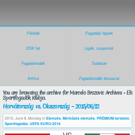
Főoldal
Fogadási tippek
ESK fal
Ligák, csoportok
Fogadóirodák
Tudástár
Arhíva
Fogadóirodák bónuszai
You are browsing the archive for Marcelo Brozovic Archives - Elit
Sportfogadók Klubja.
Horvátország vs. Olaszország – 2015/06/12
2015. June 8. Monday
in
Elemzés
,
Mérkőzés elemzés
,
PRÉMIUM tartalom
,
Sportfogadás
,
UEFA EURO-2016
VS