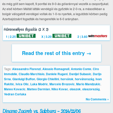
és még gólt sem kapott, 9 ponttal és 9-0-ás gólaránnyal vezetik a csoportjukat.
Az első körben Máltát látták vendégül és győzték le 2-0-ra, a másodikban a
bolgár válogatott vendégei voltak és 1-0-ra nyertek, a legutóbbi körben pedig
Azerbajdzsánt fogadták és hengerelték le 6-0 arányban.
Háromesélyes fogadás (1 X 2)
1 | 2.25
X | 3.20
2 | 3.60
Read the rest of this entry →
Tags:
Alessandro Florenzi
,
Alessio Romagnoli
,
Antonio Conte
,
Ciro
Immobile
,
Claudio Marchisio
,
Daniele Rugani
,
Danijel Subasic
,
Darijo
Srna
,
Gianluigi Buffon
,
Giorgio Chiellini
,
horvátok
,
horvátország
,
Ivan
Rakitic
,
Ivica Olic
,
Luka Modric
,
Marcelo Brozovic
,
Mario Mandzukic
,
Mateo Kovacic
,
Matteo Darmian
,
Niko Kovac
,
olaszok
,
olaszország
,
Vedran Corluka
No Comments »
Dinamo Zagreb vs. Salzburg – 2014/11/06