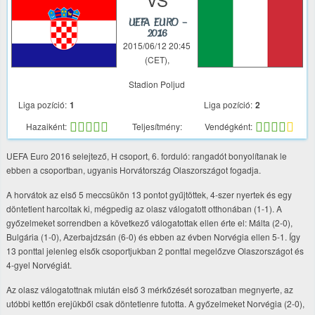
UEFA EURO –
2016
2015/06/12 20:45
(CET),
Stadion Poljud
Liga pozíció:
1
Liga pozíció:
2
Hazaiként:
Teljesítmény:
Vendégként:
UEFA Euro 2016 selejtező, H csoport, 6. forduló: rangadót bonyolítanak le
ebben a csoportban, ugyanis Horvátország Olaszországot fogadja.
A horvátok az első 5 meccsükön 13 pontot gyűjtöttek, 4-szer nyertek és egy
döntetlent harcoltak ki, mégpedig az olasz válogatott otthonában (1-1). A
győzelmeket sorrendben a következő válogatottak ellen érte el: Málta (2-0),
Bulgária (1-0), Azerbajdzsán (6-0) és ebben az évben Norvégia ellen 5-1. Így
13 ponttal jelenleg elsők csoportjukban 2 ponttal megelőzve Olaszországot és
4-gyel Norvégiát.
Az olasz válogatottnak miután első 3 mérkőzését sorozatban megnyerte, az
utóbbi kettőn erejükből csak döntetlenre futotta. A győzelmeket Norvégia (2-0),