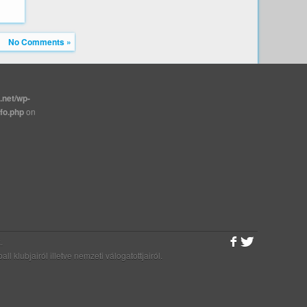
No Comments »
.net/wp-
nfo.php
on
.
klubjairól illetve nemzeti válogatottjairól.