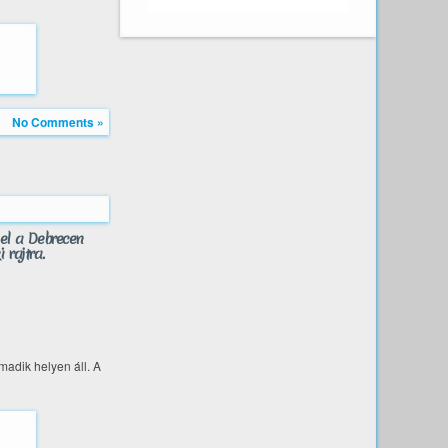
No Comments »
 el a Debrecen
 rajtra.
madik helyen áll. A