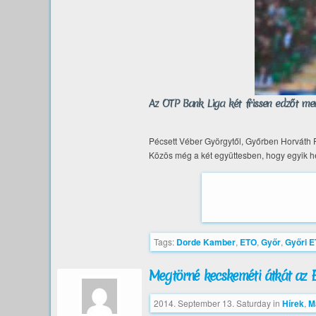
Az OTP Bank Liga két frissen edzőt me
Pécsett Véber Györgytől, Győrben Horváth 
Közös még a két együttesben, hogy egyik he
Tags:
Dorde Kamber
,
ETO
,
Győr
,
Győri 
Megtörné kecskeméti átkát az 
2014. September 13. Saturday
in
Hírek
,
M