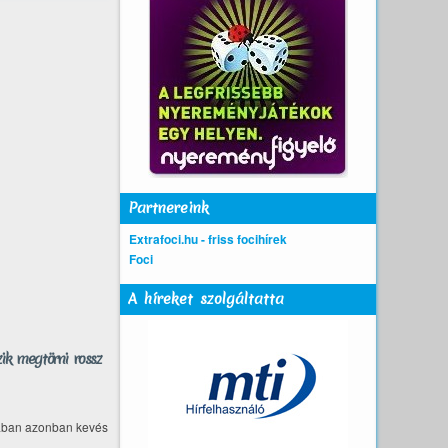
Partnereink
Extrafoci.hu - friss focihírek
Foci
A híreket szolgáltatta
ik megtörni rossz
onában azonban kevés