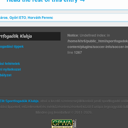
város
,
Győri ETO
,
Horváth Ferenc
Notice
: Undefined index: in
rtfogadók Klubja
/home/khr6/public_html/sportfogadok
gadási tippek
content/plugins/soccer-info/soccer-i
line
1267
si feltételek
i nyilatkozat
bályzat
Elit Sportfogadók Klubja
, ahol a kezdő szerencsejátékosból profi sportfogadó válik
si tippeket, előzeteseket és mérkőzéselemzéseket közöl Európa legnagyobb futball 
Minden jog fenntartva! © 2011-2026.