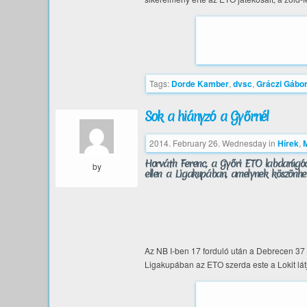
Tags:
Dorde Kamber
,
dvsc
,
Gráczi Gábo
Sok a hiányzó a Győrnél
2014. February 26. Wednesday
in
Hírek
,
Horváth Ferenc, a Győri ETO labdarúgó
by
ellen a Ligakupában, amelynek köszönhet
Az NB I-ben 17 forduló után a Debrecen 37 p
Ligakupában az ETO szerda este a Lokit lát