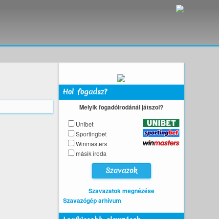
Hol fogadsz?
Melyik fogadóirodánál játszol?
Unibet
Sportingbet
Winmasters
másik iroda
Szavazatok megnézése
Szavazógép arhívum