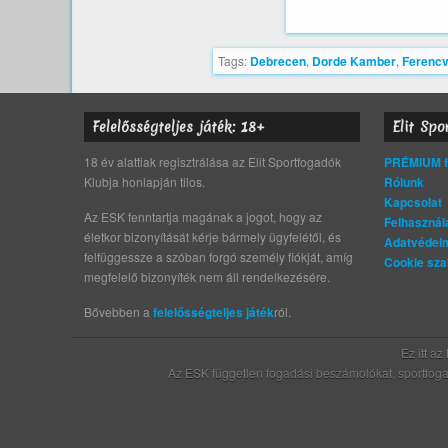
Tags:
Debrecen
,
Dorde Kamber
,
Ferenc
Felelősségteljes játék: 18+
Elit Spo
18 év alattiak regisztrálása az Elit Sportfogadók
PRÉMIUM fo
Klubja honlapján tilos.
Rólunk
Kapcsolat
Az ESK fenntartja magának a jogot, hogy az
Felhasználá
életkor bizonyítását kérje bármely ügyfelétől, és
Adatvédelm
felfüggessze a szóban forgó személy fiókját, amíg
Cookie sza
megfelelő bizonyíték nem áll rendelkezésére.
Bővebben a
felelősségteljes játék
ról.
Ez itt az
Az ESK független fogadási beszámolókat, sportfogadá