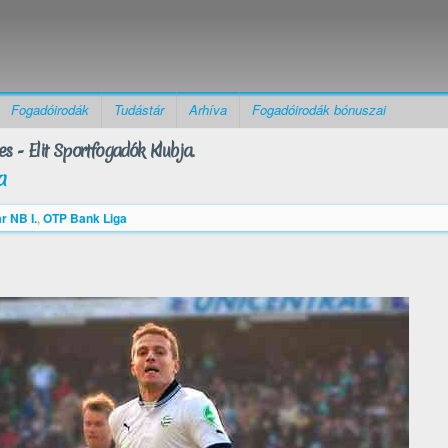
Fogadóirodák
Tudástár
Arhíva
Fogadóirodák bónuszai
s - Elit Sportfogadók Klubja.
a
r NB I.
,
OTP Bank Liga