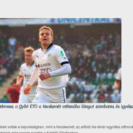
térmese, a Győri ETO a Kecskemét otthonába látogat szombaton, és igyeksz
bbek voltak a bajnokságban, mint a Kecskemét, az alföldi lila-fehér együttes otth
-fehérek még sosem nyertek a Széktói Stadionban.