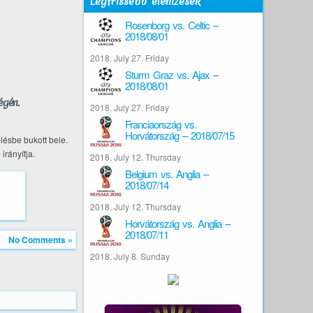
Legfrissebb elemzések
Rosenborg vs. Celtic –
2018/08/01
2018. July 27. Friday
Sturm Graz vs. Ajax –
2018/08/01
égén.
2018. July 27. Friday
Franciaország vs.
Horvátország – 2018/07/15
ésbe bukott bele.
rányítja.
2018. July 12. Thursday
Belgium vs. Anglia –
2018/07/14
2018. July 12. Thursday
Horvátország vs. Anglia –
2018/07/11
No Comments »
2018. July 8. Sunday