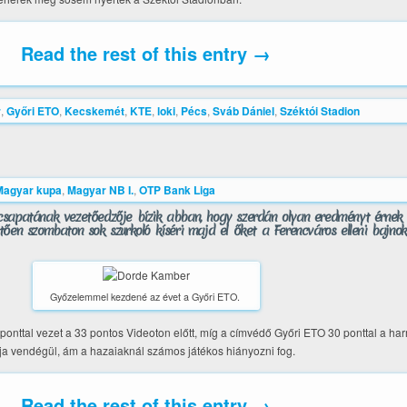
Read the rest of this entry →
r
,
Győri ETO
,
Kecskemét
,
KTE
,
loki
,
Pécs
,
Sváb Dániel
,
Széktói Stadion
Magyar kupa
,
Magyar NB I.
,
OTP Bank Liga
csapatának vezetőedzője bízik abban, hogy szerdán olyan eredményt érnek
ően szombaton sok szurkoló kíséri majd el őket a Ferencváros elleni bajnoki
Győzelemmel kezdené az évet a Győri ETO.
onttal vezet a 33 pontos Videoton előtt, míg a címvédő Győri ETO 30 ponttal a har
ja vendégül, ám a hazaiaknál számos játékos hiányozni fog.
Read the rest of this entry →