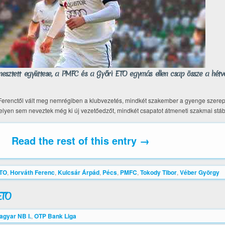
nesztett együttese, a PMFC és a Győri ETO egymás ellen csap össze a hétv
Ferenctől vált meg nemrégiben a klubvezetés, mindkét szakember a gyenge szerepl
lyen sem neveztek még ki új vezetőedzőt, mindkét csapatot átmeneti szakmai stáb i
Read the rest of this entry →
ETO
,
Horváth Ferenc
,
Kulcsár Árpád
,
Pécs
,
PMFC
,
Tokody Tibor
,
Véber György
ETO
agyar NB I.
,
OTP Bank Liga