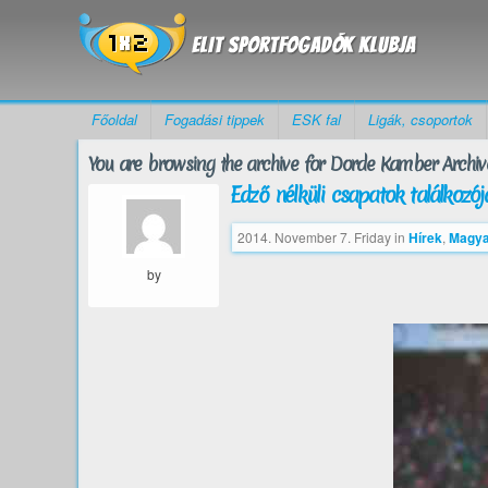
Főoldal
Fogadási tippek
ESK fal
Ligák, csoportok
You are browsing the archive for Dorde Kamber Archive
Edző nélküli csapatok találkozój
2014. November 7. Friday
in
Hírek
,
Magya
by