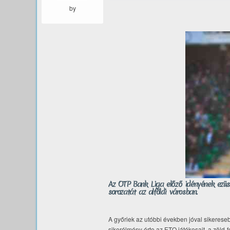
by
Az OTP Bank Liga előző idényének ezüs
sorozatát az alföldi városban.
A győriek az utóbbi években jóval sikerese
sikerélmény érte az ETO játékosait, a zöld