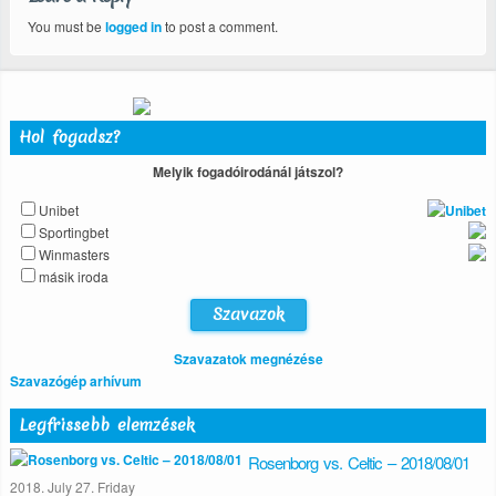
You must be
logged in
to post a comment.
Hol fogadsz?
Melyik fogadóirodánál játszol?
Unibet
Sportingbet
Winmasters
másik iroda
Szavazatok megnézése
Szavazógép arhívum
Legfrissebb elemzések
Rosenborg vs. Celtic – 2018/08/01
2018. July 27. Friday