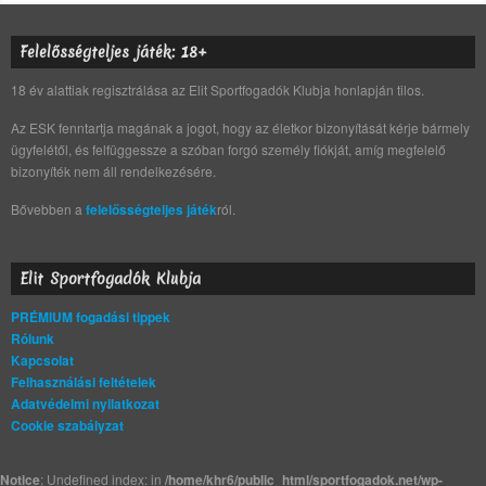
Felelősségteljes játék: 18+
18 év alattiak regisztrálása az Elit Sportfogadók Klubja honlapján tilos.
Az ESK fenntartja magának a jogot, hogy az életkor bizonyítását kérje bármely
ügyfelétől, és felfüggessze a szóban forgó személy fiókját, amíg megfelelő
bizonyíték nem áll rendelkezésére.
Bővebben a
felelősségteljes játék
ról.
Elit Sportfogadók Klubja
PRÉMIUM fogadási tippek
Rólunk
Kapcsolat
Felhasználási feltételek
Adatvédelmi nyilatkozat
Cookie szabályzat
Notice
: Undefined index: in
/home/khr6/public_html/sportfogadok.net/wp-