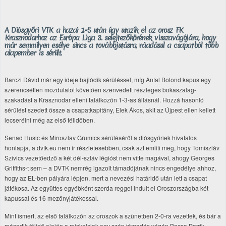
A Diósgyőri VTK a hazai 1-5 után úgy utazik el az orosz FK
Krasznodarhoz az Európa Liga 3. selejtezőkörének visszavágójára, hogy
már semmilyen esélye sincs a továbbjutásra, ráadásul a csapatból több
alapember is sérült.
Barczi Dávid már egy ideje bajlódik sérüléssel, míg Antal Botond kapus egy
szerencsétlen mozdulatot követően szenvedett részleges bokaszalag-
szakadást a Krasznodar elleni találkozón 1-3-as állásnál. Hozzá hasonló
sérülést szedett össze a csapatkapitány, Elek Ákos, akit az Újpest ellen kellett
lecserélni még az első félidőben.
Senad Husic és Miroszlav Grumics sérüléséről a diósgyőriek hivatalos
honlapja, a dvtk.eu nem ír részletesebben, csak azt említi meg, hogy Tomiszláv
Szivics vezetőedző a két dél-szláv légióst nem vitte magával, ahogy Georges
Griffiths-t sem – a DVTK nemrég igazolt támadójának nincs engedélye ahhoz,
hogy az EL-ben pályára lépjen, mert a nevezési határidő után lett a csapat
játékosa. Az együttes egyébként szerda reggel indult el Oroszországba két
kapussal és 16 mezőnyjátékossal.
Mint ismert, az első találkozón az oroszok a szünetben 2-0-ra vezettek, és bár a
második félidő elején a miskolciak egy szép támadás végén Bacsa Patrik