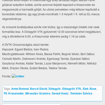
góljával szépíteni tudtak, szinte azonnal feljebb kapcsolt a Krasznodar és
megszerezte a harmadik gólját. Az utolsó percekben még kétszer kapitulált a
borsodiak védelme, így egy jónak mondható 1-3 helyett 1-5- lett az EL-meccs
végeredménye.
Az oroszok továbbjutása szinte már biztos, így a visszavágó inkább már csak
formalitás lesz. A Diósgyőri VTK győzelmét 12.00 szorzóval lehet megjátszani,
míg a döntetlenre 6.50, a Krasznodar sikerére pedig 1.16 az odds.
A DVTK Oroszországba utazó kerete:
Kapusok: Egyed Balázs, Ivan Rados.
Mezőnyjátékosok: William Alves, Bacsa Patrik, Bognár István, Bori Gábor,
Csirszki Martin, Debreceni András, Egerszegi Tamás, Eperjesi Gábor,
Gosztonyi András, Kádár Tamás, Lazar Marjanovic, Németh Milán, Nikházi
Márk, Drazen Okuka, Szabó Balázs, Takács Tamás.
Forrás:
Tags:
Antal Botond
,
Barczi Dávid
,
Diósgyőr
,
Diósgyőri VTK
,
Elek Ákos
,
FK Krasznodar
,
Miroszlav Grumics
,
Senad Husic
,
Tomislav Szivics