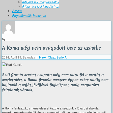
Kifejezések, magyarázatok
5 jótanács foci fogadáshoz
Arhíva
Fogadóirodák bónuszai
by
A Roma még nem nyugodott bele az ezüstbe
2014. April 19. Saturday
in
Hírek
,
Olasz Serie A
Rudi Garcia szerint csapata még nem adta fel a csatát a
scudettóért, a Roma francia mestere éppen ezért addig nem
hajlandó a saját jövőjével foglalkozni, amíg csapatára
feladatok várnak.
A Roma fantasztikus meneteléssel kezdte a szezont, a fővárosi alakulat
rekordot rekordra döntött, ám a szezon felénél megtorpant, és kénytelen volt