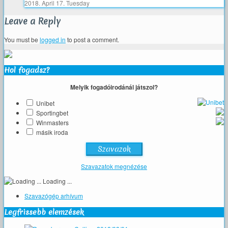
2018. April 17. Tuesday
Leave a Reply
You must be
logged in
to post a comment.
Hol fogadsz?
Melyik fogadóirodánál játszol?
Unibet
Sportingbet
Winmasters
másik iroda
Szavazatok megnézése
Loading ...
Szavazógép arhívum
Legfrissebb elemzések