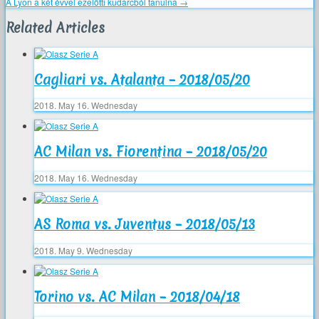
A Lyon a két évvel ezelőtti kudarcból tanulna
→
Related Articles
Cagliari vs. Atalanta – 2018/05/20
2018. May 16. Wednesday
AC Milan vs. Fiorentina – 2018/05/20
2018. May 16. Wednesday
AS Roma vs. Juventus – 2018/05/13
2018. May 9. Wednesday
Torino vs. AC Milan – 2018/04/18