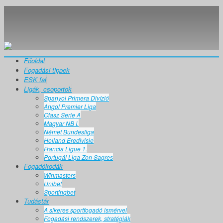
Főoldal
Fogadási tippek
ESK fal
Ligák, csoportok
Spanyol Primera Divízió
Angol Premier Liga
Olasz Serie A
Magyar NB I.
Német Bundesliga
Holland Eredivisie
Francia Ligue 1.
Portugál Liga Zon Sagres
Fogadóirodák
Winmasters
Unibet
Sportingbet
Tudástár
A sikeres sportfogadó ismérvei
Fogadási rendszerek, stratégiák