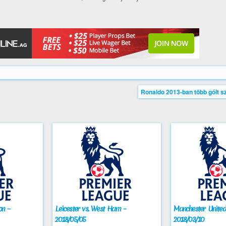
Ronaldo 2013-ban több gólt s
on –
Leicester vs. West Ham –
Manchester United 
2018/05/05
2018/03/10