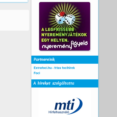
Partnereink
Extrafoci.hu - friss focihírek
Foci
A híreket szolgáltatta