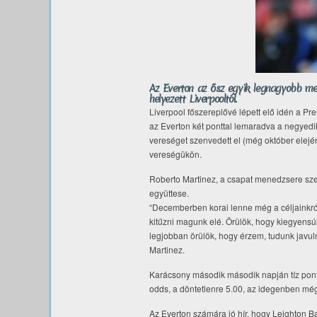
Az Everton az ősz egyik legnagyobb meg
helyezett Liverpooltól.
Liverpool főszereplővé lépett elő idén a Pr
az Everton két ponttal lemaradva a negyedik
vereséget szenvedett el (még október elejé
vereségükön.
Roberto Martinez, a csapat menedzsere szer
együttese.
“Decemberben korai lenne még a céljainkról
kitűzni magunk elé. Örülök, hogy kiegyensú
legjobban örülök, hogy érzem, tudunk javul
Martinez.
Karácsony második második napján tíz pontj
odds, a döntetlenre 5.00, az idegenben még
Az Everton számára jó hír, hogy Leighton Ba