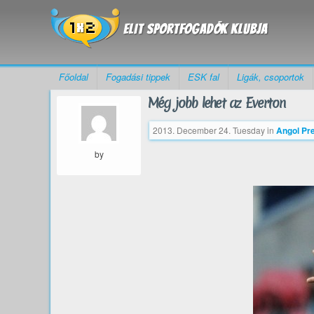
Főoldal
Fogadási tippek
ESK fal
Ligák, csoportok
Még jobb lehet az Everton
2013. December 24. Tuesday
in
Angol Pr
by