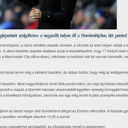
lepetését szolgáltatva a negyedik helyen áll a Premiershipben, két ponttal
emiershipben, a város mindkét csapata remekel, a vörösök az első helyen várják a k
. A város kisebbik csapata ráadásul azzal is büszkélkedhet, hogy 17 forduló alatt
n a Manchester City otthonában), miközben a riválisok már túl vannak harmadik, n
int korai lenne még a célokról beszélni, de abban biztos, hogy még az eddigieknél
 beszélni. Most megpróbálunk minél több pontot elérni, és majd áprilisban elkezd
lyozott a csapat, a tizenhét meccsen elszenvedett egyetlen vereség önmagáért be
ni a következő hónapokban, bennünk van egy még ennél is jobb szereplés lehetőség
ával az utolsó helyen álló Sunderland látogat az Everton otthonába. A hazaiak g
 nyeretlen vendégek sikerére 10.00 a szorzó.
ines visszatérhet sérüléséből, és elfoglalhatja helyét a védelemben.