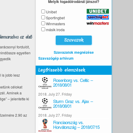
Melyik fogadóirodánál játszol?
Unibet
Sportingbet
Winmasters
másik iroda
 lemaradva az első
arácsonyi fordulót,
Szavazatok megnézése
 mindössze egyetlen
Szavazógép arhívum
egyedik
Legfrissebb elemzések
 is jobb lesz
Rosenborg vs. Celtic –
2018/08/01
hetünk célokat
szél. Aminek a
2018. July 27. Friday
e” – jelentette ki
Sturm Graz vs. Ajax –
2018/08/01
yőzelmére 2.90 az
2018. July 27. Friday
Franciaország vs.
Horvátország – 2018/07/15