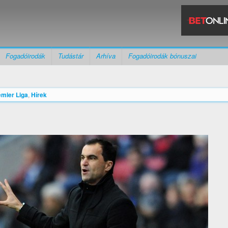
Fogadóirodák
Tudástár
Arhíva
Fogadóirodák bónuszai
emier Liga
,
Hírek