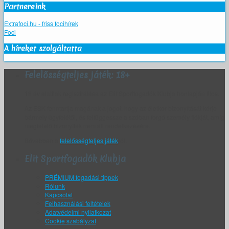
Partnereink
Extrafoci.hu - friss focihírek
Foci
A híreket szolgáltatta
Felelősségteljes játék: 18+
18 év alattiak regisztrálása az Elit Sportfogadók Klubja honlapján tilos.
Az ESK fenntartja magának a jogot, hogy az életkor bizonyítását kérje
bármely ügyfelétől, és felfüggessze a szóban forgó személy fiókját, amíg
megfelelő bizonyíték nem áll rendelkezésére.
Bővebben a
felelősségteljes játék
ról.
Elit Sportfogadók Klubja
PRÉMIUM fogadási tippek
Rólunk
Kapcsolat
Felhasználási feltételek
Adatvédelmi nyilatkozat
Cookie szabályzat