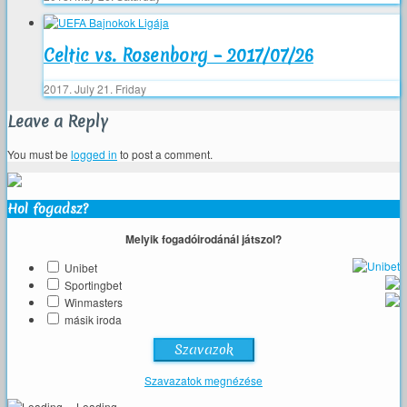
Celtic vs. Rosenborg – 2017/07/26
2017. July 21. Friday
Leave a Reply
You must be
logged in
to post a comment.
Hol fogadsz?
Melyik fogadóirodánál játszol?
Unibet
Sportingbet
Winmasters
másik iroda
Szavazatok megnézése
Loading ...