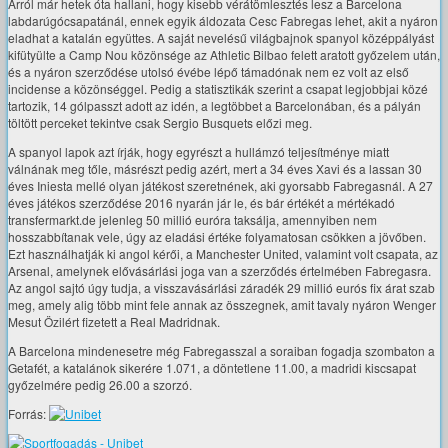
Arról már hetek óta hallani, hogy kisebb vérátömlesztés lesz a Barcelona
labdarúgócsapatánál, ennek egyik áldozata Cesc Fabregas lehet, akit a nyáron
eladhat a katalán együttes. A saját nevelésű világbajnok spanyol középpályást
kifütyülte a Camp Nou közönsége az Athletic Bilbao felett aratott győzelem után,
és a nyáron szerződése utolsó évébe lépő támadónak nem ez volt az első
incidense a közönséggel. Pedig a statisztikák szerint a csapat legjobbjai közé
tartozik, 14 gólpasszt adott az idén, a legtöbbet a Barcelonában, és a pályán
töltött perceket tekintve csak Sergio Busquets előzi meg.
A spanyol lapok azt írják, hogy egyrészt a hullámzó teljesítménye miatt
válnának meg tőle, másrészt pedig azért, mert a 34 éves Xavi és a lassan 30
éves Iniesta mellé olyan játékost szeretnének, aki gyorsabb Fabregasnál. A 27
éves játékos szerződése 2016 nyarán jár le, és bár értékét a mértékadó
transfermarkt.de jelenleg 50 millió euróra taksálja, amennyiben nem
hosszabbítanak vele, úgy az eladási értéke folyamatosan csökken a jövőben.
Ezt használhatják ki angol kérői, a Manchester United, valamint volt csapata, az
Arsenal, amelynek elővásárlási joga van a szerződés értelmében Fabregasra.
Az angol sajtó úgy tudja, a visszavásárlási záradék 29 millió eurós fix árat szab
meg, amely alig több mint fele annak az összegnek, amit tavaly nyáron Wenger
Mesut Özilért fizetett a Real Madridnak.
A Barcelona mindenesetre még Fabregasszal a soraiban fogadja szombaton a
Getafét, a katalánok sikerére 1.071, a döntetlene 11.00, a madridi kiscsapat
győzelmére pedig 26.00 a szorzó.
Forrás: