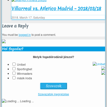
Villarreal vs. Atletico Madrid – 2018/03/18
2018. March 17. Saturday
Leave a Reply
You must be
logged in
to post a comment.
Hol fogadsz?
Melyik fogadóirodánál játszol?
Unibet
Sportingbet
Winmasters
másik iroda
Szavazatok megnézése
Loading ...