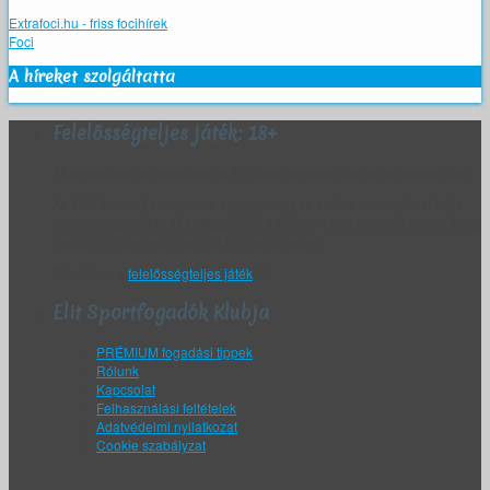
Extrafoci.hu - friss focihírek
Foci
A híreket szolgáltatta
Felelősségteljes játék: 18+
18 év alattiak regisztrálása az Elit Sportfogadók Klubja honlapján tilos.
Az ESK fenntartja magának a jogot, hogy az életkor bizonyítását kérje
bármely ügyfelétől, és felfüggessze a szóban forgó személy fiókját, amíg
megfelelő bizonyíték nem áll rendelkezésére.
Bővebben a
felelősségteljes játék
ról.
Elit Sportfogadók Klubja
PRÉMIUM fogadási tippek
Rólunk
Kapcsolat
Felhasználási feltételek
Adatvédelmi nyilatkozat
Cookie szabályzat