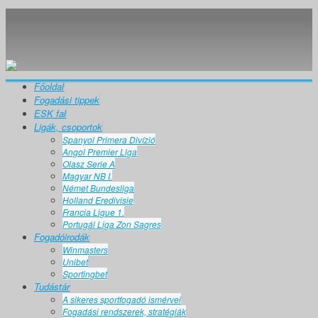
Főoldal
Fogadási tippek
ESK fal
Ligák, csoportok
Spanyol Primera Divízió
Angol Premier Liga
Olasz Serie A
Magyar NB I.
Német Bundesliga
Holland Eredivisie
Francia Ligue 1.
Portugál Liga Zon Sagres
Fogadóirodák
Winmasters
Unibet
Sportingbet
Tudástár
A sikeres sportfogadó ismérvei
Fogadási rendszerek, stratégiák