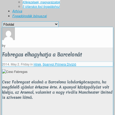
Kifejezések, magyarázatok
5 jótanács foci fogadáshoz
Arhíva
Fogadóirodák bónuszai
by
Fabregas elhagyhatja a Barcelonát
2014. May 2. Friday
in
Hírek
,
Spanyol Primera Divízió
Cesc Fabregast eladná a Barcelona labdarúgócsapata, ha
megfelelő ajánlat érkezne érte. A spanyol középpályást volt
klubja, az Arsenal, valamint a nagy rivális Manchester United
is szívesen látná.