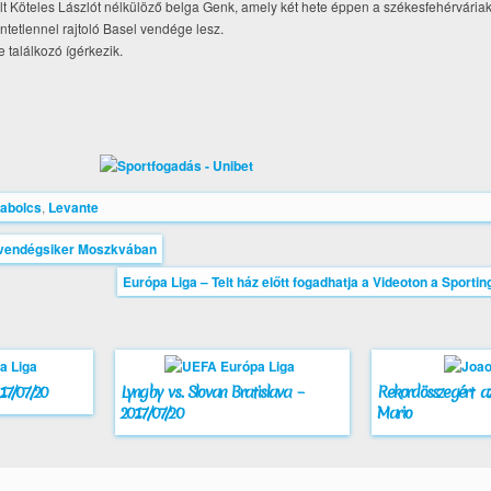
t Köteles Lászlót nélkülöző belga Genk, amely két hete éppen a székesfehérváriakat
ntetlennel rajtoló Basel vendége lesz.
 találkozó ígérkezik.
zabolcs
,
Levante
és vendégsiker Moszkvában
Európa Liga – Telt ház előtt fogadhatja a Videoton a Sport
17/07/20
Lyngby vs. Slovan Bratislava –
Rekordösszegért az
2017/07/20
Mario