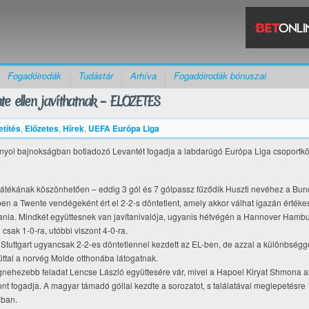
Fogadóirodák
Tudástár
Arhíva
Fogadóirodák bónuszai
te ellen javíthatnak – ELŐZETES
títés
,
Előzetes
,
Hírek
,
UEFA Európa Liga
anyol bajnokságban botladozó Levantét fogadja a labdarúgó Európa Liga csoportk
átékának köszönhetően – eddig 3 gól és 7 gólpassz fűződik Huszti nevéhez a Bun
rben a Twente vendégeként ért el 2-2-s döntetlent, amely akkor válhat igazán érték
rtania. Mindkét együttesnek van javítanivalója, ugyanis hétvégén a Hannover Hamb
csak 1-0-ra, utóbbi viszont 4-0-ra.
Stuttgart ugyancsak 2-2-es döntetlennel kezdett az EL-ben, de azzal a különbségg
úttal a norvég Molde otthonába látogatnak.
gnehezebb feladat Lencse László együttesére vár, mivel a Hapoel Kiryat Shmona a
 fogadja. A magyar támadó góllal kezdte a sorozatot, s találatával meglepetésre 1
ában.