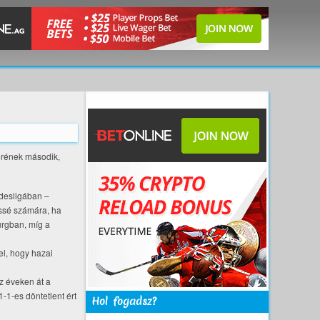
örének második,
desligában –
essé számára, ha
urgban, míg a
el, hogy hazai
z éveken át a
-1-es döntetlent ért
Hol fogadsz?