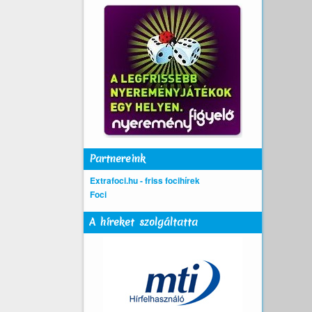
Partnereink
Extrafoci.hu - friss focihírek
Foci
A híreket szolgáltatta