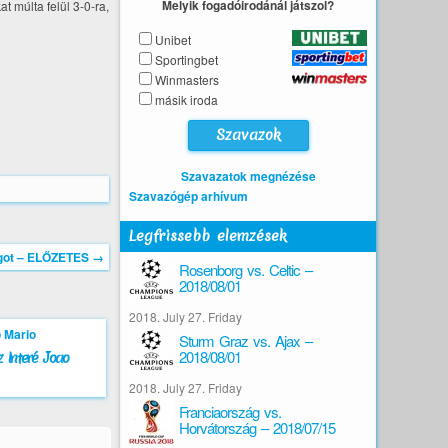
Melyik fogadóirodánál játszol?
 múlta felül 3-0-ra,
Unibet
Sportingbet
Winmasters
másik iroda
Szavazatok megnézése
Szavazógép arhívum
Legfrissebb elemzések
ingot – ELŐZETES
→
Rosenborg vs. Celtic –
2018/08/01
2018. July 27. Friday
Sturm Graz vs. Ajax –
2018/08/01
 Interé Joao
2018. July 27. Friday
Franciaország vs.
Horvátország – 2018/07/15