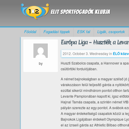
Főoldal
Fogadási tippek
ESK fal
Ligák, csoportok
Európa Liga – Husztiék a Levan
2012. October 3. Wednesday
in
ÉLŐ közve
Huszti Szabolcs csapata, a Hannover a sp
by
csütörtöki fordulójában.
A német bajnokságban a magyar szélső jó j
várakozáson felül teljesítő gárda a nyitókö
ezúttal sikerül mindhárom pontot otthon ta
Levante Pamplonában kapott ki, igaz előbbi 
Hajnal Tamás csapata, a szintén német VfB 
pályán szerezte az egy pontot. A svábok ez
A magyar érdekeltségű csapatok közül a le
Bajnokok Ligájában érdekelt Olympique Lyont
el az izraeli gárda az Athletic Bilbao otthon