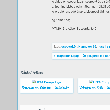
A Videoton csoportjában szereplő és a sérül
a Sporting Lisboa otthonában gól nélküli dö
A forduló rangadójának a Liverpool-Udinese
sgj \ sma \ sag
MTI 2012. október 3., szerda 8:40
Tags:
csoportkör
,
Hannover 96
,
huszti s
←
Bajnokok Ligája – Öt gól, piros lap 
Related Articles
Bordeaux vs. Videoton – 2017/07/27
Videoton vs. Kalju – 20