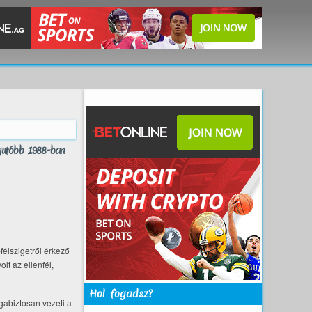
gutóbb 1988-ban
félszigetről érkező
lt az ellenfél,
Hol fogadsz?
abiztosan vezeti a