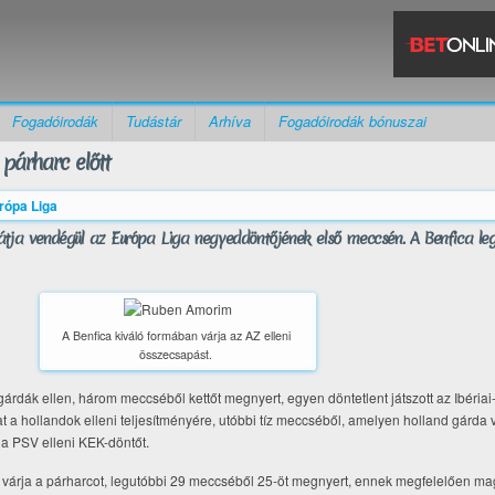
Fogadóirodák
Tudástár
Arhíva
Fogadóirodák bónuszai
 párharc előtt
rópa Liga
átja vendégül az Európa Liga negyeddöntőjének első meccsén. A Benfica le
A Benfica kiváló formában várja az AZ elleni
összecsapást.
 gárdák ellen, három meccséből kettőt megnyert, egyen döntetlent játszott az Ibériai-
a hollandok elleni teljesítményére, utóbbi tíz meccséből, amelyen holland gárda vo
a PSV elleni KEK-döntőt.
árja a párharcot, legutóbbi 29 meccséből 25-öt megnyert, ennek megfelelően mag