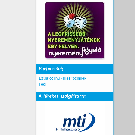
Partnereink
Extrafoci.hu - friss focihírek
Foci
A híreket szolgáltatta