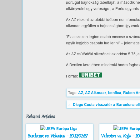
portugál bajnokság tabelláját, a második h
elkönyvelni egy vereséget, a Porto ugyanis
Az AZ viszont az utóbbi időben nem remekel,
alkmaari együttes a bajnokságban így csak 7
“Ez a szezon legfontosabb meccse a számunk
egyik legjobb csapata tud lenni” – jelentet
Az AZ csütörtöki sikerének az oddsa 5.75, a
A Benfica keretében mindenki hadra fogható
Forrás:
Tags:
AZ
,
AZ Alkmaar
,
benfica
,
Ruben A
←
Diego Costa visszatér a Barcelona el
Related Articles
Bordeaux vs. Videoton – 2017/07/27
Videoton vs. Kalju – 20