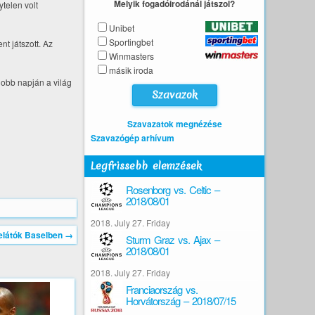
Melyik fogadóirodánál játszol?
telen volt
Unibet
Sportingbet
t játszott. Az
Winmasters
másik iroda
jobb napján a világ
Szavazatok megnézése
Szavazógép arhívum
Legfrissebb elemzések
Rosenborg vs. Celtic –
2018/08/01
2018. July 27. Friday
elátók Baselben
→
Sturm Graz vs. Ajax –
2018/08/01
2018. July 27. Friday
Franciaország vs.
Horvátország – 2018/07/15