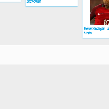
2017/07/20
Rekordösszegért az
Mario