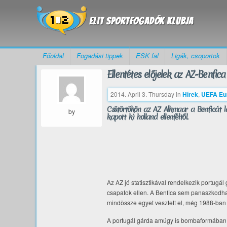
Főoldal
Fogadási tippek
ESK fal
Ligák, csoportok
Ellentétes előjelek az AZ-Benfica
2014. April 3. Thursday
in
Hírek
,
UEFA Eu
Csütörtökön az AZ Alkmaar a Benficát l
by
kapott ki holland ellenféltől.
Az AZ jó statisztikával rendelkezik portugál
csapatok ellen. A Benfica sem panaszkodhat 
mindössze egyet vesztett el, még 1988-ban 
A portugál gárda amúgy is bombaformában v