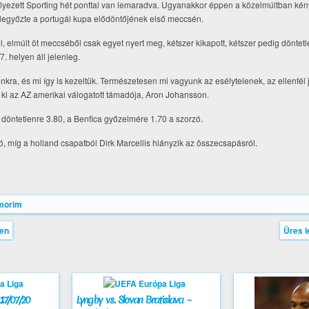
elyezett Sporting hét ponttal van lemaradva. Ugyanakkor éppen a közelmúltban kény
 legyőzte a portugál kupa elődöntőjének első meccsén.
 elmúlt öt meccséből csak egyet nyert meg, kétszer kikapott, kétszer pedig döntetlen
. helyen áll jelenleg.
ra, és mi így is kezeltük. Természetesen mi vagyunk az esélytelenek, az ellenfél 
te ki az AZ amerikai válogatott támadója, Aron Johansson.
 döntetlenre 3.80, a Benfica győzelmére 1.70 a szorzó.
, míg a holland csapatból Dirk Marcellis hiányzik az összecsapásról.
morim
len
Üres l
17/07/20
Lyngby vs. Slovan Bratislava –