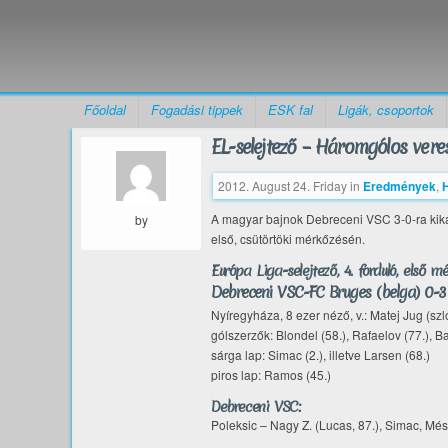
Főoldal
Fogadási tippek
ESK fal
Ligák, csoportok
EL-selejtező – Háromgólos vere
2012. August 24. Friday
in
Eredmények
,
A magyar bajnok Debreceni VSC 3-0-ra kika
by
első, csütörtöki mérkőzésén.
Európa Liga-selejtező, 4. forduló, első mé
Debreceni VSC-FC Bruges (belga) 0-3
Nyíregyháza, 8 ezer néző, v.: Matej Jug (sz
gólszerzők: Blondel (58.), Rafaelov (77.), B
sárga lap: Simac (2.), illetve Larsen (68.)
piros lap: Ramos (45.)
Debreceni VSC:
Poleksic – Nagy Z. (Lucas, 87.), Simac, Més