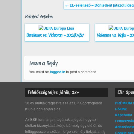
←
EL-selejtező – Döntetlent játszott ide
Related Articles
Bordeaux vs. Videoton – 2017/07/27
Videoton vs. Kalju – 20
Leave a Reply
You must be
logged in
to post a comment.
Felelősségteljes játék: 18+
Elit Spo
18 év alattiak regisztrálása az Elit Sportfogadók
PRÉMIUM fo
Klubja honlapján tilos.
Rólunk
Kapcsolat
Az ESK fenntartja magának a jogot, hogy az
Felhasználá
életkor bizonyítását kérje bármely ügyfelétől, és
Adatvédelm
felfüggessze a szóban forgó személy fiókját, amíg
Cookie sza