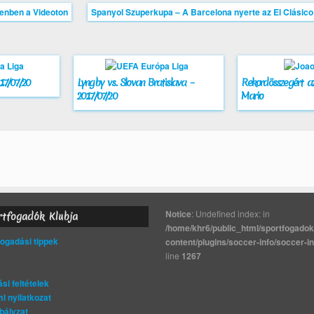
genben a Videoton
Spanyol Szuperkupa – A Barcelona nyerte az El Clásico
17/07/20
Lyngby vs. Slovan Bratislava –
Rekordösszegért az
2017/07/20
Mario
Notice
: Undefined index: in
rtfogadók Klubja
/home/khr6/public_html/sportfogadok
gadási tippek
content/plugins/soccer-info/soccer-i
line
1267
si feltételek
i nyilatkozat
bályzat