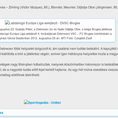
as – Zimling (Víctor Vázquez, 85.), Blondel, Meunier, Odjidja Ofoe (Jörgensen, 90.
gusztus 23. Szakály Péter, a Debrecen (b) és Vadis Odjidja-Ofoe, a belga Bruges játékosa
abdarúgó Európa Liga-selejtező 4. fordulójának Debreceni VSC – FC Bruges mérkőzésén a
yházi Városi Stadionban 2012. augusztus 23-án. MTI Fotó: Czeglédi Zsolt
 A Debrecen több helyzetet dolgozott ki, ám csatárai nem tudtak betalálni. A kapujátó
iállította a bíró a játékrész végén, amivel igen hátrányos helyzetbe hozta a magy
ndégek nagy fölényben futballoztak, melynek köszönhetően háromszor is betalálta
 de a nagyobb tudás előtt fejet kellett hajtania. Az egy hét múlva esedékes vissz
latilag eldőltnek tekinthető.
ges