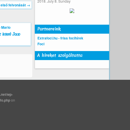
2018. July 8. Sunday
 első felvonását
→
Partnereink
 Interé Joao
Extrafoci.hu - friss focihírek
Foci
A híreket szolgáltatta
.net/wp-
nfo.php
on