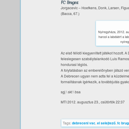
FC Bruges:
Jorgacevic – Hoefkens, Donk, Larsen, Figuer
(Bacca, 67.)
Nyíregyháza, 2012. au
harcol a labdáért a l
nyíreg
Az első félidő kiegyenlített játékot hozott.
feleslegesen szabálytalankodó Luis Ramost k
hondurasi légiós.
A folytatásban az emberelőnyben játszó ve
A Debrecen ugyan nem adta fel a küzdelmet,
formalitásnak ígérkezik, a továbbjutás gyakor
sgj \ skt \ bsa
MTI 2012. augusztus 23., csütörtök 22:37
Tags:
debreceni vsc
,
el selejtező
,
fc bru