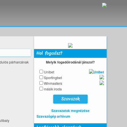
Hol fogadsz?
rdulós párharcának
Melyik fogadóirodánál játszol?
Unibet
Sportingbet
Winmasters
másik iroda
Szavazatok megnézése
Szavazógép arhívum
ulibaly