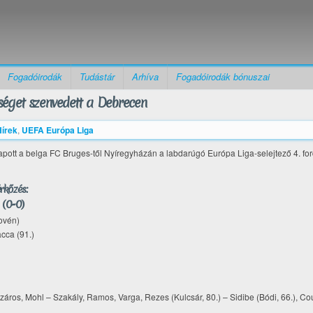
Fogadóirodák
Tudástár
Arhíva
Fogadóirodák bónuszai
séget szenvedett a Debrecen
Hírek
,
UEFA Európa Liga
pott a belga FC Bruges-től Nyíregyházán a labdarúgó Európa Liga-selejtező 4. fo
rkőzés:
 (0-0)
lovén)
acca (91.)
záros, Mohl – Szakály, Ramos, Varga, Rezes (Kulcsár, 80.) – Sidibe (Bódi, 66.), Co