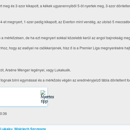
t meg és 3-szor kikapott, a kékek ugyanennyiből 5-öt nyertek meg, 3-szor döntetlen 
-et megnyert, 1-szer pedig kikapott, az Everton mint vendég, az utolsó 5 meccsébő
 a mérkőzésen, de ha ezt megnyeri sokkal közelebb kerül az angol bajnokság me
hhoz, hogy az esélyei ne csökkenjenek, hisz ő is a Premier Liga megnyerésére hajt
kozót, Arséne Wenger legényei, vagy Lukakuék.
ognak bírni egymással és a mérkőzés végén az eredményjelző tábla döntetlent fo
10:36
,
Lukaku
,
Wojciech Szczesny