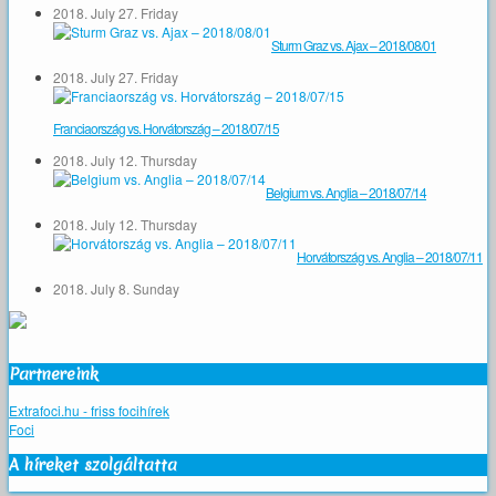
2018. July 27. Friday
Sturm Graz vs. Ajax – 2018/08/01
2018. July 27. Friday
Franciaország vs. Horvátország – 2018/07/15
2018. July 12. Thursday
Belgium vs. Anglia – 2018/07/14
2018. July 12. Thursday
Horvátország vs. Anglia – 2018/07/11
2018. July 8. Sunday
Partnereink
Extrafoci.hu - friss focihírek
Foci
A híreket szolgáltatta