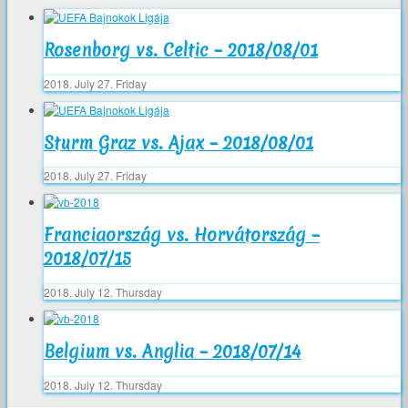
Rosenborg vs. Celtic – 2018/08/01
2018. July 27. Friday
Sturm Graz vs. Ajax – 2018/08/01
2018. July 27. Friday
Franciaország vs. Horvátország –
2018/07/15
2018. July 12. Thursday
Belgium vs. Anglia – 2018/07/14
2018. July 12. Thursday