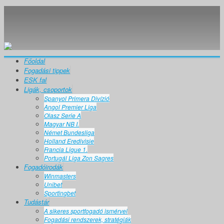
Főoldal
Fogadási tippek
ESK fal
Ligák, csoportok
Spanyol Primera Divízió
Angol Premier Liga
Olasz Serie A
Magyar NB I.
Német Bundesliga
Holland Eredivisie
Francia Ligue 1.
Portugál Liga Zon Sagres
Fogadóirodák
Winmasters
Unibet
Sportingbet
Tudástár
A sikeres sportfogadó ismérvei
Fogadási rendszerek, stratégiák