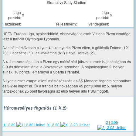
Struncovy Sady Stadion
Liga
Liga
2
5
pozíció:
pozíció:
Hazaiként:
Teljesítmény:
Vendégként:
UEFA Európa Liga, nyolcaddöntő, visszavágó: a cseh Viktoria Plzen vendége
lesz a francia Olympique Lyonnais.
Az első mérkőzésen a Lyon 4-1-re nyert a Plzen ellen, a góllövők Fofana (12′,
70′), Lacazette (53′) és Mvuemba (61′) illetve Horava (2′).
A 4-1-es vereség után a Plzen egy mérkőzést játszott a cseh bajnokságban és
0-0-ás döntetlent ért el a Slovackoval szemben. A bajnokságban 2. helyen
állnak, 10 ponttal lemaradva a Sparta Prahatól.
A Lyon a cseh csapat elleni mérkőzés után az AS Monacot fogadta otthonában
és 3-2-re kapott ki. Ők a francia bajnokságban 45 pontjukkal az 5. helyen
tartózkodnak 25 pont távolságra az első helyen álló PSG mögött.
Háromesélyes fogadás (1 X 2)
2 | 3.05
1 | 2.30
X | 3.20