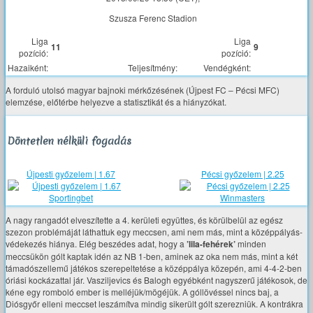
Szusza Ferenc Stadion
Liga
Liga
11
9
pozíció:
pozíció:
Hazaiként:
Teljesítmény:
Vendégként:
A forduló utolsó magyar bajnoki mérkőzésének (Újpest FC – Pécsi MFC)
elemzése, előtérbe helyezve a statisztikát és a hiányzókat.
Döntetlen nélküli fogadás
Újpesti győzelem | 1.67
Pécsi győzelem | 2.25
A nagy rangadót elveszítette a 4. kerületi együttes, és körülbelül az egész
szezon problémáját láthattuk egy meccsen, ami nem más, mint a középpályás-
védekezés hiánya. Elég beszédes adat, hogy a
’lila-fehérek’
minden
meccsükön gólt kaptak idén az NB 1-ben, aminek az oka nem más, mint a két
támadószellemű játékos szerepeltetése a középpálya közepén, ami 4-4-2-ben
óriási kockázattal jár. Vasziljevics és Balogh egyébként nagyszerű játékosok, de
kéne egy romboló ember is melléjük/mögéjük. A góllövéssel nincs baj, a
Diósgyőr elleni meccset leszámítva mindig sikerült gólt szerezniük. A kontrákra