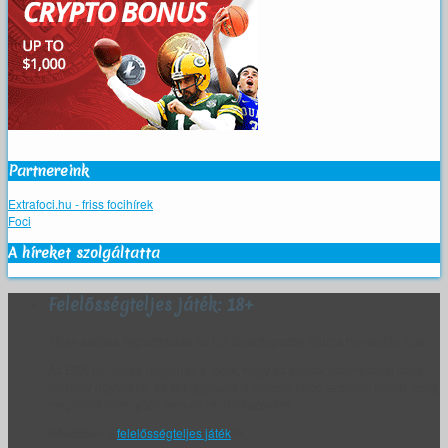
Partnereink
Extrafoci.hu - friss focihírek
Foci
A híreket szolgáltatta
Felelősségteljes játék: 18+
18 év alattiak regisztrálása az Elit Sportfogadók Klubja honlapján tilos.
Az ESK fenntartja magának a jogot, hogy az életkor bizonyítását kérje
bármely ügyfelétől, és felfüggessze a szóban forgó személy fiókját, amíg
megfelelő bizonyíték nem áll rendelkezésére.
Bővebben a
felelősségteljes játék
ról.