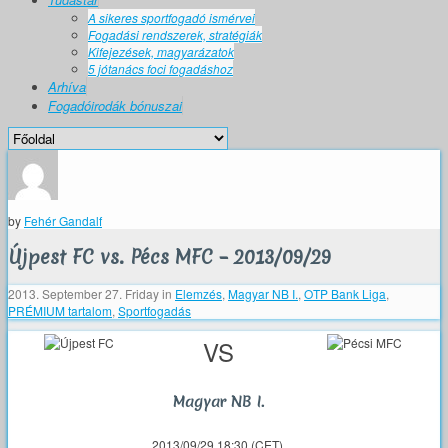
A sikeres sportfogadó ismérvei
Fogadási rendszerek, stratégiák
Kifejezések, magyarázatok
5 jótanács foci fogadáshoz
Arhíva
Fogadóirodák bónuszai
by
Fehér Gandalf
Újpest FC vs. Pécs MFC – 2013/09/29
2013. September 27. Friday
in
Elemzés
,
Magyar NB I.
,
OTP Bank Liga
,
PRÉMIUM tartalom
,
Sportfogadás
VS
Magyar NB I.
2013/09/29 18:30 (CET),