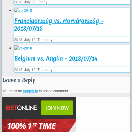
2018. July 27. Friday
Franciaország vs. Horvátország –
2018/07/15
2018. July 12. Thursday
Belgium vs. Anglia – 2018/07/14
2018. July 12. Thursday
Leave a Reply
You must be
logged in
to post a comment.