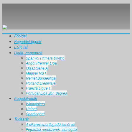
Főoldal
Fogadási tippek
ESK fal
Ligák, csoportok
Spanyol Primera Divízió
Angol Premier Liga
Olasz Serie A
Magyar NB I.
Német Bundesliga
Holland Eredivisie
Francia Ligue 1.
Portugál Liga Zon Sagres
Fogadóirodák
Winmasters
Unibet
Sportingbet
Tudástár
A sikeres sportfogadó ismérvei
Fogadási rendszerek, stratégiák