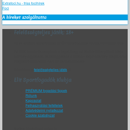
Extrafoci.hu - friss focihírek
Foci
A híreket szolgáltatta
Felelősségteljes játék: 18+
18 év alattiak regisztrálása az Elit Sportfogadók Klubja honlapján tilos.
Az ESK fenntartja magának a jogot, hogy az életkor bizonyítását kérje
bármely ügyfelétől, és felfüggessze a szóban forgó személy fiókját, amíg
megfelelő bizonyíték nem áll rendelkezésére.
Bővebben a
felelősségteljes játék
ról.
Elit Sportfogadók Klubja
PRÉMIUM fogadási tippek
Rólunk
Kapcsolat
Felhasználási feltételek
Adatvédelmi nyilatkozat
Cookie szabályzat
Notice
: Undefined index: in