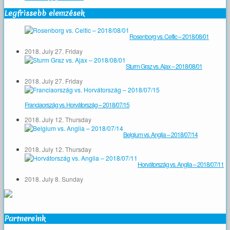
Legfrissebb elemzések
Rosenborg vs. Celtic – 2018/08/01
2018. July 27. Friday
Sturm Graz vs. Ajax – 2018/08/01
2018. July 27. Friday
Franciaország vs. Horvátország – 2018/07/15
2018. July 12. Thursday
Belgium vs. Anglia – 2018/07/14
2018. July 12. Thursday
Horvátország vs. Anglia – 2018/07/11
2018. July 8. Sunday
Partnereink