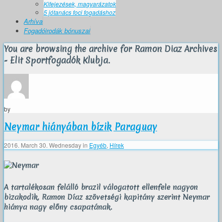
Kifejezések, magyarázatok
5 jótanács foci fogadáshoz
Arhíva
Fogadóirodák bónuszai
You are browsing the archive for Ramon Diaz Archives
- Elit Sportfogadók Klubja.
by
Neymar hiányában bízik Paraguay
2016. March 30. Wednesday
in
Egyéb
,
Hírek
A tartalékosan felálló brazil válogatott ellenfele nagyon
bizakodik, Ramon Díaz szövetségi kapitány szerint Neymar
hiánya nagy előny csapatának.