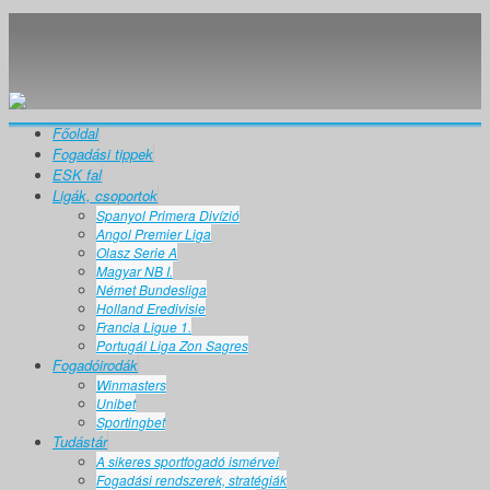
Főoldal
Fogadási tippek
ESK fal
Ligák, csoportok
Spanyol Primera Divízió
Angol Premier Liga
Olasz Serie A
Magyar NB I.
Német Bundesliga
Holland Eredivisie
Francia Ligue 1.
Portugál Liga Zon Sagres
Fogadóirodák
Winmasters
Unibet
Sportingbet
Tudástár
A sikeres sportfogadó ismérvei
Fogadási rendszerek, stratégiák