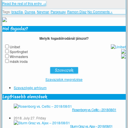
Read the rest of this entry →
Tags:
brazília
,
Dunga
,
Neymar
,
Paraguay
,
Ramon Diaz
No Comments »
Hol fogadsz?
Melyik fogadóirodánál játszol?
Unibet
Sportingbet
Winmasters
másik iroda
Szavazatok megnézése
Szavazógép arhívum
Legfrissebb elemzések
Rosenborg vs. Celtic – 2018/08/01
2018. July 27. Friday
Sturm Graz vs. Ajax – 2018/08/01