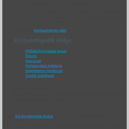
18 év alattiak regisztrálása az Elit Sportfogadók Klubja honlapján tilos.
Az ESK fenntartja magának a jogot, hogy az életkor bizonyítását kérje
bármely ügyfelétől, és felfüggessze a szóban forgó személy fiókját, amíg
megfelelő bizonyíték nem áll rendelkezésére.
Bővebben a
felelősségteljes játék
ról.
Elit Sportfogadók Klubja
PRÉMIUM fogadási tippek
Rólunk
Kapcsolat
Felhasználási feltételek
Adatvédelmi nyilatkozat
Cookie szabályzat
Notice
: Undefined index: in
/home/khr6/public_html/sportfogadok.net/wp-content/plugins/soccer-
info/soccer-info.php
on line
1267
Ez itt az
Elit Sportfogadók Klubja
, ahol a kezdő szerencsejátékosból profi
sportfogadó válik.
Az ESK független fogadási beszámolókat, sportfogadási tippeket, előzeteseket