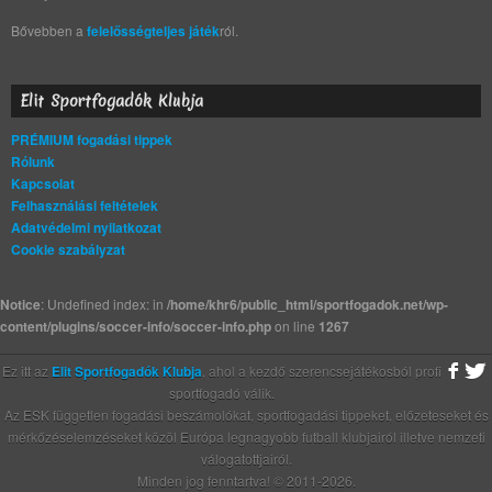
Bővebben a
felelősségteljes játék
ról.
Elit Sportfogadók Klubja
PRÉMIUM fogadási tippek
Rólunk
Kapcsolat
Felhasználási feltételek
Adatvédelmi nyilatkozat
Cookie szabályzat
Notice
: Undefined index: in
/home/khr6/public_html/sportfogadok.net/wp-
content/plugins/soccer-info/soccer-info.php
on line
1267
Ez itt az
Elit Sportfogadók Klubja
, ahol a kezdő szerencsejátékosból profi
sportfogadó válik.
Az ESK független fogadási beszámolókat, sportfogadási tippeket, előzeteseket és
mérkőzéselemzéseket közöl Európa legnagyobb futball klubjairól illetve nemzeti
válogatottjairól.
Minden jog fenntartva! © 2011-2026.