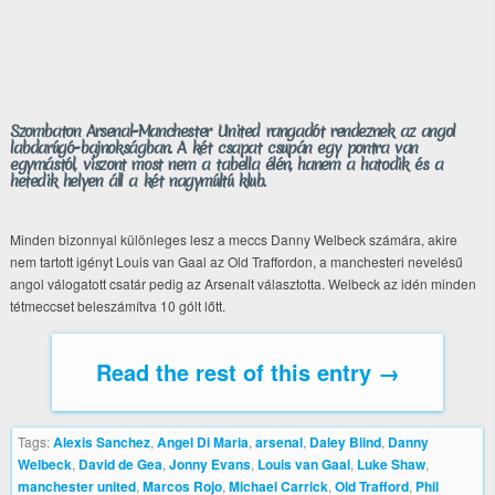
Szombaton Arsenal-Manchester United rangadót rendeznek az angol
labdarúgó-bajnokságban. A két csapat csupán egy pontra van
egymástól, viszont most nem a tabella élén, hanem a hatodik és a
hetedik helyen áll a két nagymúltú klub.
Minden bizonnyal különleges lesz a meccs Danny Welbeck számára, akire
nem tartott igényt Louis van Gaal az Old Traffordon, a manchesteri nevelésű
angol válogatott csatár pedig az Arsenalt választotta. Welbeck az idén minden
tétmeccset beleszámítva 10 gólt lőtt.
Read the rest of this entry →
Tags:
Alexis Sanchez
,
Angel Di Maria
,
arsenal
,
Daley Blind
,
Danny
Welbeck
,
David de Gea
,
Jonny Evans
,
Louis van Gaal
,
Luke Shaw
,
manchester united
,
Marcos Rojo
,
Michael Carrick
,
Old Trafford
,
Phil