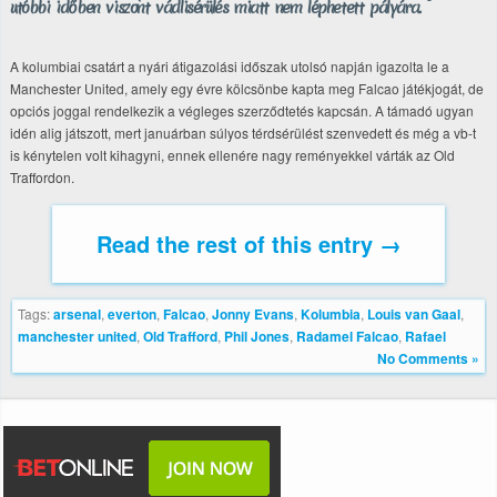
utóbbi időben viszont vádlisérülés miatt nem léphetett pályára.
A kolumbiai csatárt a nyári átigazolási időszak utolsó napján igazolta le a
Manchester United, amely egy évre kölcsönbe kapta meg Falcao játékjogát, de
opciós joggal rendelkezik a végleges szerződtetés kapcsán. A támadó ugyan
idén alig játszott, mert januárban súlyos térdsérülést szenvedett és még a vb-t
is kénytelen volt kihagyni, ennek ellenére nagy reményekkel várták az Old
Traffordon.
Read the rest of this entry →
Tags:
arsenal
,
everton
,
Falcao
,
Jonny Evans
,
Kolumbia
,
Louis van Gaal
,
manchester united
,
Old Trafford
,
Phil Jones
,
Radamel Falcao
,
Rafael
No Comments »