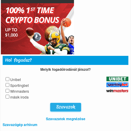
Hol fogadsz?
Melyik fogadóirodánál játszol?
Unibet
Sportingbet
Winmasters
másik iroda
Szavazatok megnézése
Szavazógép arhívum