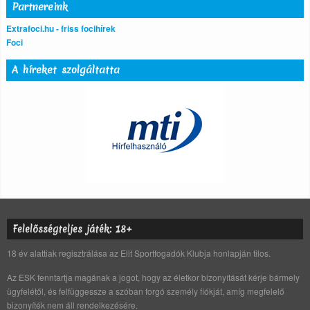
Partnereink
Extrafoci.hu - friss focihírek
Foci
A híreket szolgáltatta
Felelősségteljes játék: 18+
18 év alattiak regisztrálása az Elit Sportfogadók Klubja honlapján tilos.
Az ESK fenntartja magának a jogot, hogy az életkor bizonyítását kérje bármely
ügyfelétől, és felfüggessze a szóban forgó személy fiókját, amíg megfelelő
bizonyíték nem áll rendelkezésére.