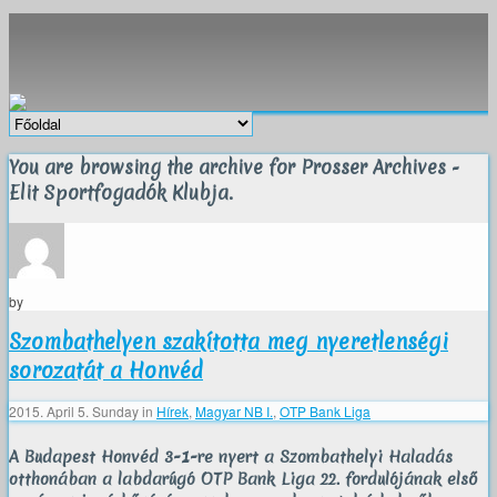
You are browsing the archive for Prosser Archives -
Elit Sportfogadók Klubja.
by
Szombathelyen szakította meg nyeretlenségi
sorozatát a Honvéd
2015. April 5. Sunday
in
Hírek
,
Magyar NB I.
,
OTP Bank Liga
A Budapest Honvéd 3-1-re nyert a Szombathelyi Haladás
otthonában a labdarúgó OTP Bank Liga 22. fordulójának első