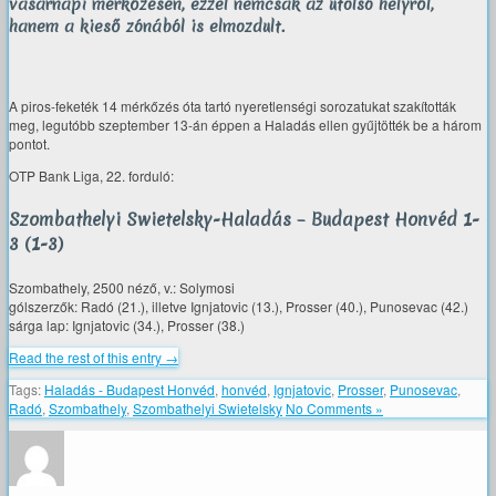
vasárnapi mérkőzésén, ezzel nemcsak az utolsó helyről,
hanem a kieső zónából is elmozdult.
A piros-feketék 14 mérkőzés óta tartó nyeretlenségi sorozatukat szakították
meg, legutóbb szeptember 13-án éppen a Haladás ellen gyűjtötték be a három
pontot.
OTP Bank Liga, 22. forduló:
Szombathelyi Swietelsky-Haladás – Budapest Honvéd 1-
3 (1-3)
Szombathely, 2500 néző, v.: Solymosi
gólszerzők: Radó (21.), illetve Ignjatovic (13.), Prosser (40.), Punosevac (42.)
sárga lap: Ignjatovic (34.), Prosser (38.)
Read the rest of this entry →
Tags:
Haladás - Budapest Honvéd
,
honvéd
,
Ignjatovic
,
Prosser
,
Punosevac
,
Radó
,
Szombathely
,
Szombathelyi Swietelsky
No Comments »