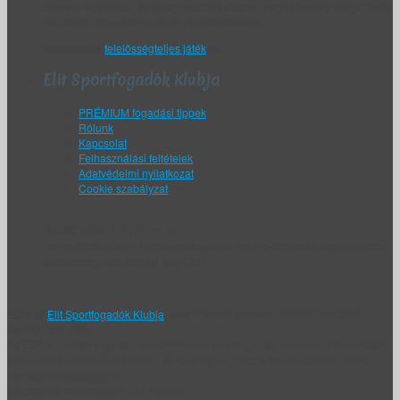
bármely ügyfelétől, és felfüggessze a szóban forgó személy fiókját, amíg
megfelelő bizonyíték nem áll rendelkezésére.
Bővebben a
felelősségteljes játék
ról.
Elit Sportfogadók Klubja
PRÉMIUM fogadási tippek
Rólunk
Kapcsolat
Felhasználási feltételek
Adatvédelmi nyilatkozat
Cookie szabályzat
Notice
: Undefined index: in
/home/khr6/public_html/sportfogadok.net/wp-content/plugins/soccer-
info/soccer-info.php
on line
1267
Ez itt az
Elit Sportfogadók Klubja
, ahol a kezdő szerencsejátékosból profi
sportfogadó válik.
Az ESK független fogadási beszámolókat, sportfogadási tippeket, előzeteseket
és mérkőzéselemzéseket közöl Európa legnagyobb futball klubjairól illetve
nemzeti válogatottjairól.
Minden jog fenntartva! © 2011-2026.