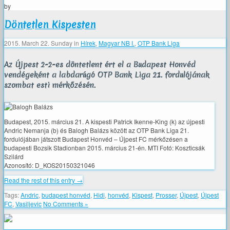
by
Döntetlen Kispesten
2015. March 22. Sunday
in
Hírek
,
Magyar NB I.
,
OTP Bank Liga
Az Újpest 2-2-es döntetlent ért el a Budapest Honvéd
vendégeként a labdarúgó OTP Bank Liga 21. fordulójának
szombat esti mérkőzésén.
Budapest, 2015. március 21. A kispesti Patrick Ikenne-King (k) az újpesti
Andric Nemanja (b) és Balogh Balázs között az OTP Bank Liga 21.
fordulójában játszott Budapest Honvéd – Újpest FC mérkőzésen a
budapesti Bozsik Stadionban 2015. március 21-én. MTI Fotó: Koszticsák
Szilárd
Azonosító: D_KOS20150321046
Read the rest of this entry →
Tags:
Andric
,
budapest honvéd
,
Hidi
,
honvéd
,
Kispest
,
Prosser
,
Újpest
,
Újpest
FC
,
Vasiljevic
No Comments »