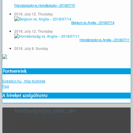
Franciaország vs. Horvátország – 2018/07/15
2018. July 12. Thursday
Belgium vs. Anglia – 2018/07/14
2018. July 12. Thursday
Horvátország vs. Anglia – 2018/07/11
2018. July 8. Sunday
Partnereink
Extrafoci.hu - friss focihírek
Foci
A híreket szolgáltatta
Felelősségteljes játék: 18+
18 év alattiak regisztrálása az Elit Sportfogadók Klubja honlapján tilos.
Az ESK fenntartja magának a jogot, hogy az életkor bizonyítását kérje