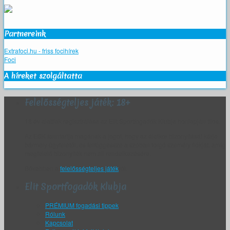
Partnereink
Extrafoci.hu - friss focihírek
Foci
A híreket szolgáltatta
Felelősségteljes játék: 18+
18 év alattiak regisztrálása az Elit Sportfogadók Klubja honlapján tilos.
Az ESK fenntartja magának a jogot, hogy az életkor bizonyítását kérje
bármely ügyfelétől, és felfüggessze a szóban forgó személy fiókját, amíg
megfelelő bizonyíték nem áll rendelkezésére.
Bővebben a
felelősségteljes játék
ról.
Elit Sportfogadók Klubja
PRÉMIUM fogadási tippek
Rólunk
Kapcsolat