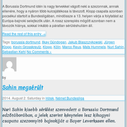
A Borussia Dortmund idén is nagy tervekkel vágott neki a szezonnak, annak
ellenére, hogy a nyáron több kulcsjátékosa is távozott. Klopp csapata azonban
pocsékul startolt a Bundesligában, mindössze a 13. helyen várja a folytatást az
Európa-bajnoki selejtezők után. A rossz szereplés mögött azonban nem a
távozók hiánya, sokkal inkább a páratlan sérüléshullám áll.
Read the rest of this entry →
Tags:
borussia dortmund
,
Ilkay Gündogan
,
Jakub Blaszczykowski
,
Jürgen
Klopp
,
Kevin Grosskreutz
,
Klopp
,
Köln
,
Marco Reus
,
Mats Hummels
,
Nuri Sahin
,
Sebastian Kehl
No Comments »
by
Sahin megsérült
2014. August 2. Saturday
in
Hírek
,
Német Bundesliga
Nuri Sahin kisebb sérülést szenvedett a Borussia Dortmund
edzőtáborában, a jelek szerint kénytelen lesz kihagyni
csapata szezonnyitó bajnokiját a Bayer Leverkusen ellen.