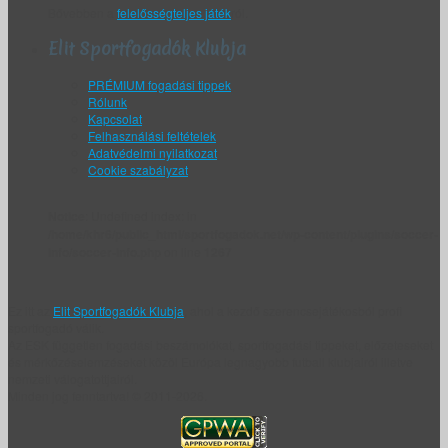
Bővebben a
felelősségteljes játék
ról.
Elit Sportfogadók Klubja
PRÉMIUM fogadási tippek
Rólunk
Kapcsolat
Felhasználási feltételek
Adatvédelmi nyilatkozat
Cookie szabályzat
Notice
: Undefined index: in
/home/khr6/public_html/sportfogadok.net/wp-content/plugins/soccer-
info/soccer-info.php
on line
1267
Ez itt az
Elit Sportfogadók Klubja
, ahol a kezdő szerencsejátékosból profi
sportfogadó válik.
Az ESK független fogadási beszámolókat, sportfogadási tippeket, előzeteseket
és mérkőzéselemzéseket közöl Európa legnagyobb futball klubjairól illetve
nemzeti válogatottjairól.
Minden jog fenntartva! © 2011-2026.