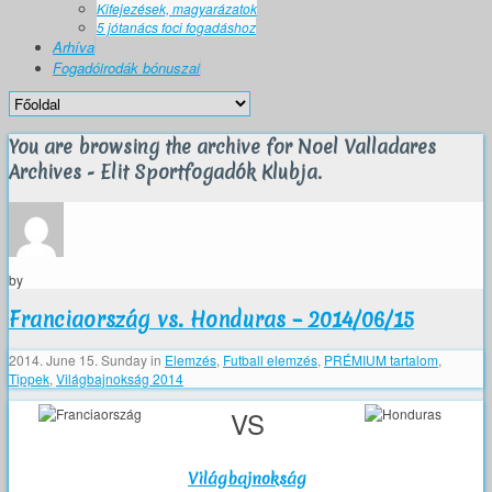
Kifejezések, magyarázatok
5 jótanács foci fogadáshoz
Arhíva
Fogadóirodák bónuszai
You are browsing the archive for Noel Valladares
Archives - Elit Sportfogadók Klubja.
by
Franciaország vs. Honduras – 2014/06/15
2014. June 15. Sunday
in
Elemzés
,
Futball elemzés
,
PRÉMIUM tartalom
,
Tippek
,
Világbajnokság 2014
VS
Világbajnokság