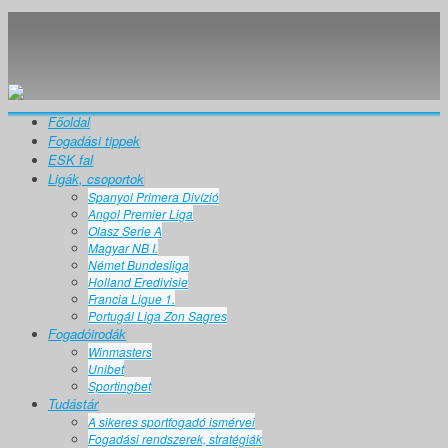
Főoldal
Fogadási tippek
ESK fal
Ligák, csoportok
Spanyol Primera Divízió
Angol Premier Liga
Olasz Serie A
Magyar NB I.
Német Bundesliga
Holland Eredivisie
Francia Ligue 1.
Portugál Liga Zon Sagres
Fogadóirodák
Winmasters
Unibet
Sportingbet
Tudástár
A sikeres sportfogadó ismérvei
Fogadási rendszerek, stratégiák