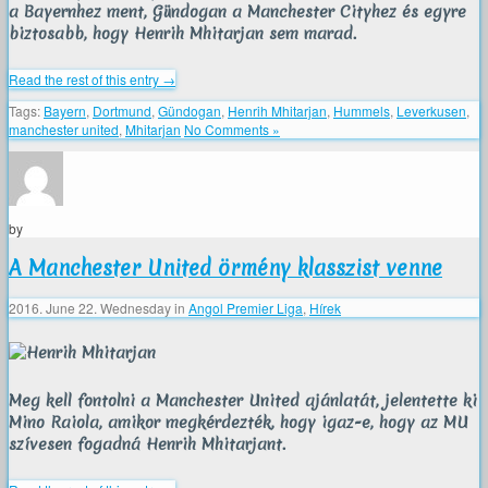
a Bayernhez ment, Gündogan a Manchester Cityhez és egyre
biztosabb, hogy Henrih Mhitarjan sem marad.
Read the rest of this entry →
Tags:
Bayern
,
Dortmund
,
Gündogan
,
Henrih Mhitarjan
,
Hummels
,
Leverkusen
,
manchester united
,
Mhitarjan
No Comments »
by
A Manchester United örmény klasszist venne
2016. June 22. Wednesday
in
Angol Premier Liga
,
Hírek
Meg kell fontolni a Manchester United ajánlatát, jelentette ki
Mino Raiola, amikor megkérdezték, hogy igaz-e, hogy az MU
szívesen fogadná Henrih Mhitarjant.