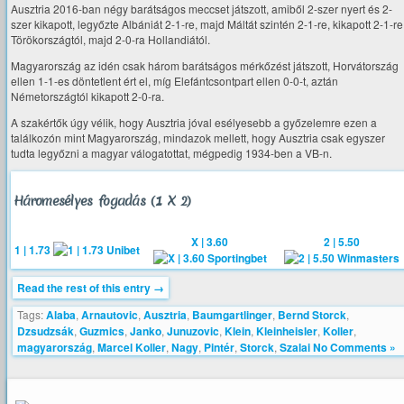
Ausztria 2016-ban négy barátságos meccset játszott, amiből 2-szer nyert és 2-
szer kikapott, legyőzte Albániát 2-1-re, majd Máltát szintén 2-1-re, kikapott 2-1-re
Törökországtól, majd 2-0-ra Hollandiától.
Magyarország az idén csak három barátságos mérkőzést játszott, Horvátország
ellen 1-1-es döntetlent ért el, míg Elefántcsontpart ellen 0-0-t, aztán
Németországtól kikapott 2-0-ra.
A szakértők úgy vélik, hogy Ausztria jóval esélyesebb a győzelemre ezen a
találkozón mint Magyarország, mindazok mellett, hogy Ausztria csak egyszer
tudta legyőzni a magyar válogatottat, mégpedig 1934-ben a VB-n.
Háromesélyes fogadás (1 X 2)
X | 3.60
2 | 5.50
1 | 1.73
Read the rest of this entry →
Tags:
Alaba
,
Arnautovic
,
Ausztria
,
Baumgartlinger
,
Bernd Storck
,
Dzsudzsák
,
Guzmics
,
Janko
,
Junuzovic
,
Klein
,
Kleinheisler
,
Koller
,
magyarország
,
Marcel Koller
,
Nagy
,
Pintér
,
Storck
,
Szalai
No Comments »