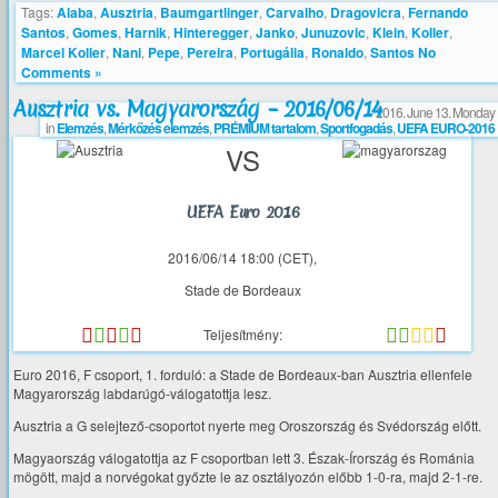
Tags:
Alaba
,
Ausztria
,
Baumgartlinger
,
Carvalho
,
Dragovicra
,
Fernando
Santos
,
Gomes
,
Harnik
,
Hinteregger
,
Janko
,
Junuzovic
,
Klein
,
Koller
,
Marcel Koller
,
Nani
,
Pepe
,
Pereira
,
Portugália
,
Ronaldo
,
Santos
No
Comments »
Ausztria vs. Magyarország – 2016/06/14
2016. June 13. Monday
in
Elemzés
,
Mérkőzés elemzés
,
PRÉMIUM tartalom
,
Sportfogadás
,
UEFA EURO-2016
VS
UEFA Euro 2016
2016/06/14 18:00 (CET),
Stade de Bordeaux
Teljesítmény:
Euro 2016, F csoport, 1. forduló: a Stade de Bordeaux-ban Ausztria ellenfele
Magyarország labdarúgó-válogatottja lesz.
Ausztria a G selejtező-csoportot nyerte meg Oroszország és Svédország előtt.
Magyaország válogatottja az F csoportban lett 3. Észak-Írország és Románia
mögött, majd a norvégokat győzte le az osztályozón előbb 1-0-ra, majd 2-1-re.