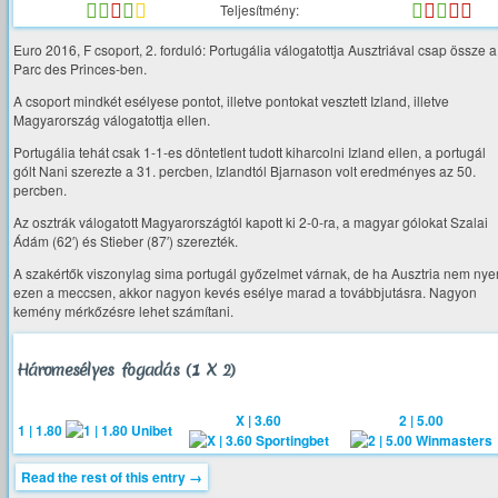
Teljesítmény:
Euro 2016, F csoport, 2. forduló: Portugália válogatottja Ausztriával csap össze a
Parc des Princes-ben.
A csoport mindkét esélyese pontot, illetve pontokat vesztett Izland, illetve
Magyarország válogatottja ellen.
Portugália tehát csak 1-1-es döntetlent tudott kiharcolni Izland ellen, a portugál
gólt Nani szerezte a 31. percben, Izlandtól Bjarnason volt eredményes az 50.
percben.
Az osztrák válogatott Magyarországtól kapott ki 2-0-ra, a magyar gólokat Szalai
Ádám (62′) és Stieber (87′) szerezték.
A szakértők viszonylag sima portugál győzelmet várnak, de ha Ausztria nem nye
ezen a meccsen, akkor nagyon kevés esélye marad a továbbjutásra. Nagyon
kemény mérkőzésre lehet számítani.
Háromesélyes fogadás (1 X 2)
X | 3.60
2 | 5.00
1 | 1.80
Read the rest of this entry →