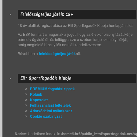
Felelősségteljes játék: 18+
18 év alattiak regisztrálása az Elit Sportfogadók Klubja honlapján tilos.
Az ESK fenntartja magának a jogot, hogy az életkor bizonyítását kérje
bármely ügyfelétől, és felfüggessze a szóban forgó személy fiókját,
amíg megfelelő bizonyíték nem áll rendelkezésére.
Bővebben a
felelősségteljes játék
ról.
Elit Sportfogadók Klubja
PRÉMIUM fogadási tippek
Rólunk
Kapcsolat
Felhasználási feltételek
Adatvédelmi nyilatkozat
Cookie szabályzat
Notice
: Undefined index: in
/home/khr6/public_html/sportfogadok.net/w