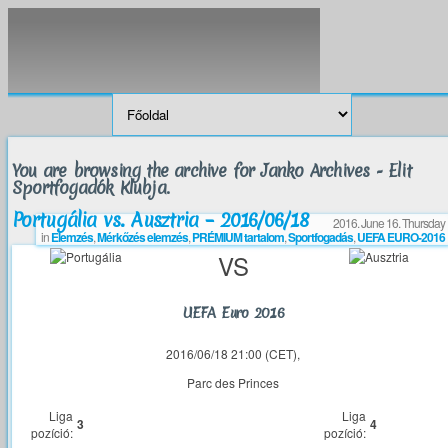
You are browsing the archive for Janko Archives - Elit
Sportfogadók Klubja.
Portugália vs. Ausztria – 2016/06/18
2016. June 16. Thursday
in
Elemzés
,
Mérkőzés elemzés
,
PRÉMIUM tartalom
,
Sportfogadás
,
UEFA EURO-2016
VS
UEFA Euro 2016
2016/06/18 21:00 (CET),
Parc des Princes
Liga
Liga
3
4
pozíció:
pozíció: