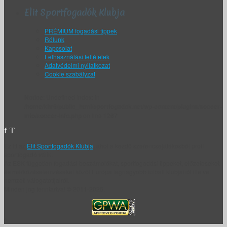
Elit Sportfogadók Klubja
PRÉMIUM fogadási tippek
Rólunk
Kapcsolat
Felhasználási feltételek
Adatvédelmi nyilatkozat
Cookie szabályzat
Notice
: Undefined index: in
/home/khr6/public_html/sportfogadok.net/wp-content/plugins/soccer-
info/soccer-info.php
on line
1267
Ez itt az
Elit Sportfogadók Klubja
, ahol a kezdő szerencsejátékosból profi
sportfogadó válik.
Az ESK független fogadási beszámolókat, sportfogadási tippeket, előzeteseket
és mérkőzéselemzéseket közöl Európa legnagyobb futball klubjairól illetve
nemzeti válogatottjairól.
Minden jog fenntartva! © 2011-2026.
^