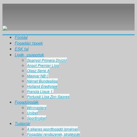
Főoldal
Fogadási tippek
ESK fal
Ligák, csoportok
Spanyol Primera Divízió
Angol Premier Liga
Olasz Serie A
Magyar NB I.
Német Bundesliga
Holland Eredivisie
Francia Ligue 1.
Portugál Liga Zon Sagres
Fogadóirodák
Winmasters
Unibet
Sportingbet
Tudástár
A sikeres sportfogadó ismérvei
Fogadási rendszerek, stratégiák