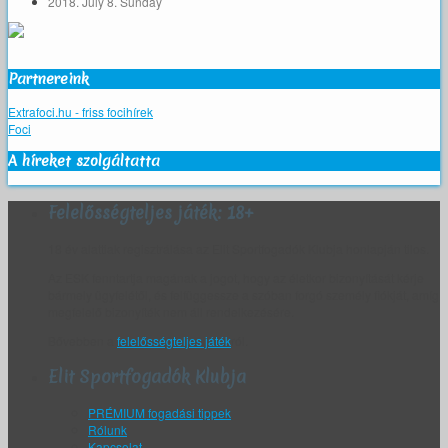
2018. July 8. Sunday
Partnereink
Extrafoci.hu - friss focihírek
Foci
A híreket szolgáltatta
Felelősségteljes játék: 18+
18 év alattiak regisztrálása az Elit Sportfogadók Klubja honlapján tilos.
Az ESK fenntartja magának a jogot, hogy az életkor bizonyítását kérje
bármely ügyfelétől, és felfüggessze a szóban forgó személy fiókját, amíg
megfelelő bizonyíték nem áll rendelkezésére.
Bővebben a
felelősségteljes játék
ról.
Elit Sportfogadók Klubja
PRÉMIUM fogadási tippek
Rólunk
Kapcsolat