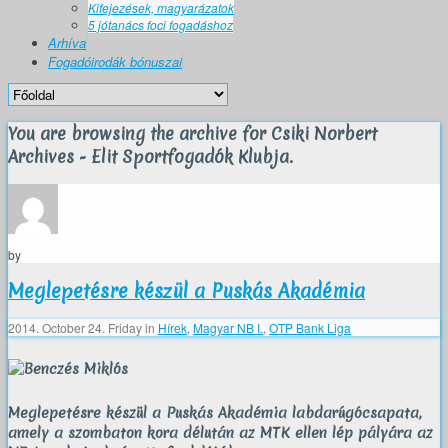
Kifejezések, magyarázatok
5 jótanács foci fogadáshoz
Arhíva
Fogadóirodák bónuszai
You are browsing the archive for Csiki Norbert
Archives - Elit Sportfogadók Klubja.
by
Meglepetésre készül a Puskás Akadémia
2014. October 24. Friday
in
Hírek
,
Magyar NB I.
,
OTP Bank Liga
Meglepetésre készül a Puskás Akadémia labdarúgócsapata,
amely a szombaton kora délután az MTK ellen lép pályára az