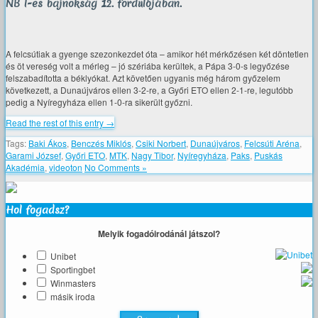
NB I-es bajnokság 12. fordulójában.
A felcsútiak a gyenge szezonkezdet óta – amikor hét mérkőzésen két döntetlen
és öt vereség volt a mérleg – jó szériába kerültek, a Pápa 3-0-s legyőzése
felszabadította a béklyókat. Azt követően ugyanis még három győzelem
következett, a Dunaújváros ellen 3-2-re, a Győri ETO ellen 2-1-re, legutóbb
pedig a Nyíregyháza ellen 1-0-ra sikerült győzni.
Read the rest of this entry →
Tags:
Baki Ákos
,
Benczés Miklós
,
Csiki Norbert
,
Dunaújváros
,
Felcsúti Aréna
,
Garami József
,
Győri ETO
,
MTK
,
Nagy Tibor
,
Nyíregyháza
,
Paks
,
Puskás
Akadémia
,
videoton
No Comments »
Hol fogadsz?
Melyik fogadóirodánál játszol?
Unibet
Sportingbet
Winmasters
másik iroda