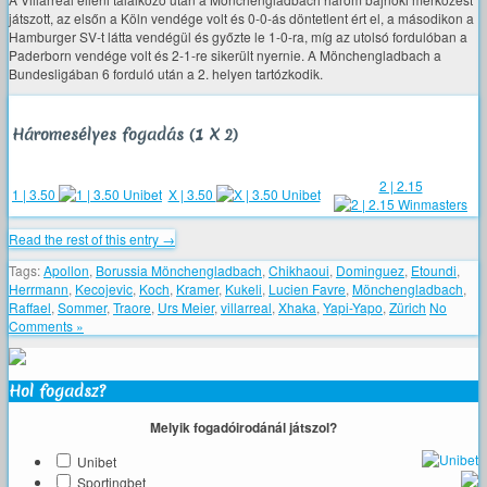
játszott, az elsőn a Köln vendége volt és 0-0-ás döntetlent ért el, a másodikon a
Hamburger SV-t látta vendégül és győzte le 1-0-ra, míg az utolsó fordulóban a
Paderborn vendége volt és 2-1-re sikerült nyernie. A Mönchengladbach a
Bundesligában 6 forduló után a 2. helyen tartózkodik.
Háromesélyes fogadás (1 X 2)
2 | 2.15
1 | 3.50
X | 3.50
Read the rest of this entry →
Tags:
Apollon
,
Borussia Mönchengladbach
,
Chikhaoui
,
Dominguez
,
Etoundi
,
Herrmann
,
Kecojevic
,
Koch
,
Kramer
,
Kukeli
,
Lucien Favre
,
Mönchengladbach
,
Raffael
,
Sommer
,
Traore
,
Urs Meier
,
villarreal
,
Xhaka
,
Yapi-Yapo
,
Zürich
No
Comments »
Hol fogadsz?
Melyik fogadóirodánál játszol?
Unibet
Sportingbet