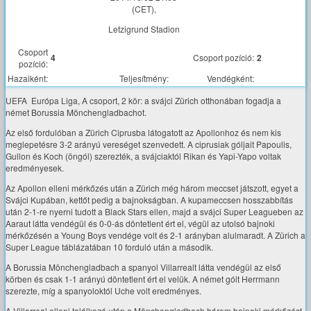
(CET),
Letzigrund Stadion
Csoport
4
Csoport pozíció:
2
pozíció:
Hazaiként:
Teljesítmény:
Vendégként:
UEFA Európa Liga, A csoport, 2 kör: a svájci Zürich otthonában fogadja a
német Borussia Mönchengladbachot.
Az első fordulóban a Zürich Ciprusba látogatott az Apollonhoz és nem kis
meglepetésre 3-2 arányú vereséget szenvedett. A ciprusiak góljait Papoulis,
Gullon és Koch (öngól) szerezték, a svájciaktól Rikan és Yapi-Yapo voltak
eredményesek.
Az Apollon elleni mérkőzés után a Zürich még három meccset játszott, egyet a
Svájci Kupában, kettőt pedig a bajnokságban. A kupameccsen hosszabbítás
után 2-1-re nyerni tudott a Black Stars ellen, majd a svájci Super Leagueben az
Aaraut látta vendégül és 0-0-ás döntetlent ért el, végül az utolsó bajnoki
mérkőzésén a Young Boys vendége volt és 2-1 arányban alulmaradt. A Zürich a
Super League táblázatában 10 forduló után a második.
A Borussia Mönchengladbach a spanyol Villarrealt látta vendégül az első
körben és csak 1-1 arányú döntetlent ért el velük. A német gólt Herrmann
szerezte, míg a spanyoloktól Uche volt eredményes.
A Villarreal elleni találkozó után a Mönchengladbach három bajnoki mérkőzést