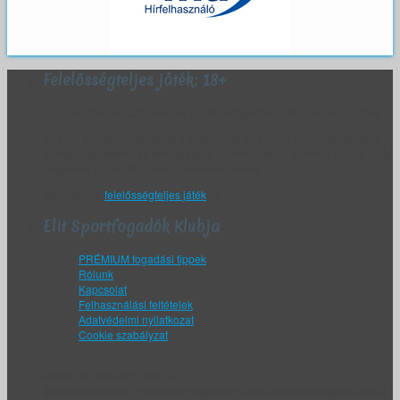
Felelősségteljes játék: 18+
18 év alattiak regisztrálása az Elit Sportfogadók Klubja honlapján tilos.
Az ESK fenntartja magának a jogot, hogy az életkor bizonyítását kérje
bármely ügyfelétől, és felfüggessze a szóban forgó személy fiókját, amíg
megfelelő bizonyíték nem áll rendelkezésére.
Bővebben a
felelősségteljes játék
ról.
Elit Sportfogadók Klubja
PRÉMIUM fogadási tippek
Rólunk
Kapcsolat
Felhasználási feltételek
Adatvédelmi nyilatkozat
Cookie szabályzat
Notice
: Undefined index: in
/home/khr6/public_html/sportfogadok.net/wp-content/plugins/soccer-