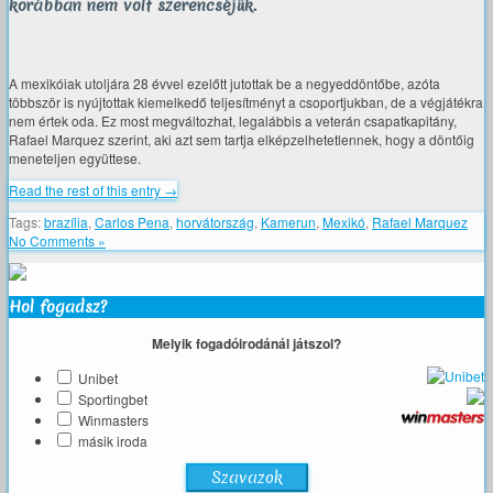
korábban nem volt szerencséjük.
A mexikóiak utoljára 28 évvel ezelőtt jutottak be a negyeddöntőbe, azóta
többször is nyújtottak kiemelkedő teljesítményt a csoportjukban, de a végjátékra
nem értek oda. Ez most megváltozhat, legalábbis a veterán csapatkapitány,
Rafael Marquez szerint, aki azt sem tartja elképzelhetetlennek, hogy a döntőig
meneteljen együttese.
Read the rest of this entry →
Tags:
brazília
,
Carlos Pena
,
horvátország
,
Kamerun
,
Mexikó
,
Rafael Marquez
No Comments »
Hol fogadsz?
Melyik fogadóirodánál játszol?
Unibet
Sportingbet
Winmasters
másik iroda