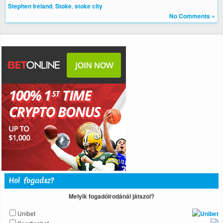
Stephen Ireland
,
Stoke
,
stoke city
No Comments »
Hol fogadsz?
Melyik fogadóirodánál játszol?
Unibet