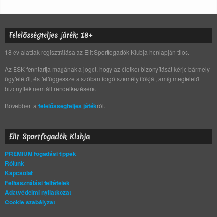
Felelősségteljes játék: 18+
18 év alattiak regisztrálása az Elit Sportfogadók Klubja honlapján tilos.
Az ESK fenntartja magának a jogot, hogy az életkor bizonyítását kérje bármely
ügyfelétől, és felfüggessze a szóban forgó személy fiókját, amíg megfelelő
bizonyíték nem áll rendelkezésére.
Bővebben a
felelősségteljes játék
ról.
Elit Sportfogadók Klubja
PRÉMIUM fogadási tippek
Rólunk
Kapcsolat
Felhasználási feltételek
Adatvédelmi nyilatkozat
Cookie szabályzat