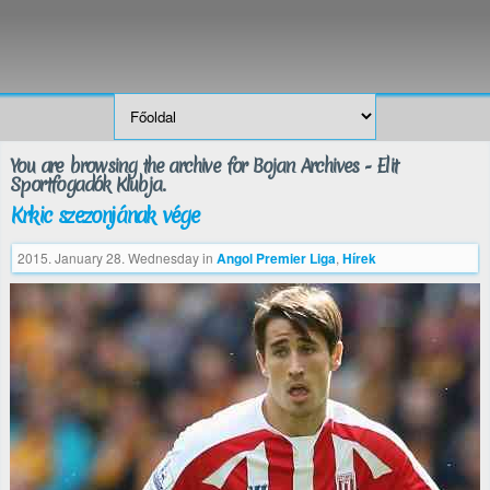
You are browsing the archive for Bojan Archives - Elit
Sportfogadók Klubja.
Krkic szezonjának vége
2015. January 28. Wednesday
in
Angol Premier Liga
,
Hírek