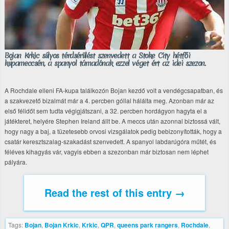
Bojan Krkic súlyos térdsérülést szenvedett a Stoke City hétfői
kupameccsén, a spanyol támadónak ezzel véget ért az idei szezon.
A Rochdale elleni FA-kupa találkozón Bojan kezdő volt a vendégcsapatban, és
a szakvezető bizalmát már a 4. percben góllal hálálta meg. Azonban már az
első félidőt sem tudta végigjátszani, a 32. percben hordágyon hagyta el a
játékteret, helyére Stephen Ireland állt be. A meccs után azonnal biztossá vált,
hogy nagy a baj, a tüzetesebb orvosi vizsgálatok pedig bebizonyították, hogy a
csatár keresztszalag-szakadást szenvedett. A spanyol labdarúgóra műtét, és
féléves kihagyás vár, vagyis ebben a szezonban már biztosan nem léphet
pályára.
Read the rest of this entry →
Tags:
Bojan
,
Bojan Krkic
,
Krkic
,
QPR
,
queens park rangers
,
Rochdale
,