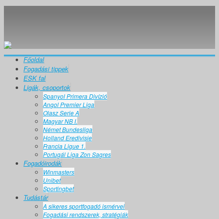
Főoldal
Fogadási tippek
ESK fal
Ligák, csoportok
Spanyol Primera Divízió
Angol Premier Liga
Olasz Serie A
Magyar NB I.
Német Bundesliga
Holland Eredivisie
Francia Ligue 1.
Portugál Liga Zon Sagres
Fogadóirodák
Winmasters
Unibet
Sportingbet
Tudástár
A sikeres sportfogadó ismérvei
Fogadási rendszerek, stratégiák