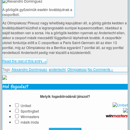
A görögök győzelmük esetén továbbjutnak a
csoportból.
Az Olimpiakosz Pireusz nagy lehetőség kapujában áll, a görög gárda kedden a
továbbjutásért küzdhet a legrangosabb európai kupasorozatban, ráadásul a
saját kezében van a sorsa. Ha a görögök kedden nyernek az Anderlecht ellen,
akkor a csoport másik meccsétől függetlenül léphetnek tovább. A csoportkör
utolsó fordulója előtt a C csoportban a Paris Saint-Germain áll az élen 13
ponttal, míg az Olimpiakosz és a Benfica egyaránt 7 ponttal áll, az egy ponttal
rendelkező Anderlecht pedig már kiszállt a küzdelemből.
Read the rest of this entry →
Tags:
Alexandro Dominguez
,
anderlecht
,
Olimpiakosz
No Comments »
Hol fogadsz?
Melyik fogadóirodánál játszol?
Unibet
Sportingbet
Winmasters
másik iroda