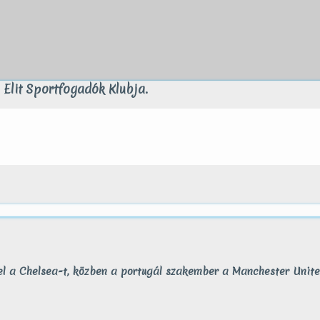
 Elit Sportfogadók Klubja.
el a Chelsea-t, közben a portugál szakember a Manchester Unit