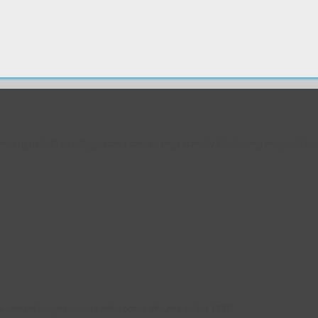
mely ügyfelétől, és felfüggessze a szóban forgó személy fiókját, amíg megfelelő bi
-content/plugins/soccer-info/soccer-info.php
on line
1267